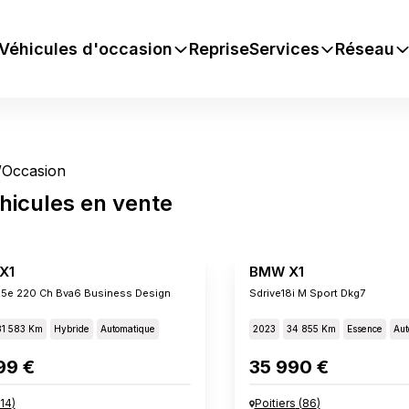
Véhicules d'occasion
Reprise
Services
Réseau
/
Occasion
hicules
en vente
X1
BMW X1
25e 220 Ch Bva6 Business Design
Sdrive18i M Sport Dkg7
81 583 Km
Hybride
Automatique
2023
34 855 Km
Essence
Aut
99 €
35 990 €
14
)
Poitiers
(
86
)