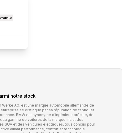
omatique
rmi notre stock
 Werke AG, est une marque automobile allemande de
ntreprise se distingue par sa réputation de fabriquer
formance. BMW est synonyme d'ingénierie précise, de
te. La gamme de voitures de la marque inclut des
des SUV et des véhicules électriques, tous conçus pour
nctive alliant performance, confort et technologie