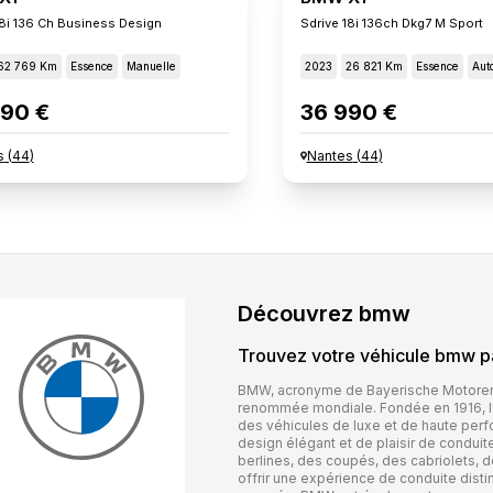
18i 136 Ch Business Design
Sdrive 18i 136ch Dkg7 M Sport
62 769 Km
Essence
Manuelle
2023
26 821 Km
Essence
Aut
90 €
36 990 €
s
(
44
)
Nantes
(
44
)
Découvrez
bmw
Trouvez votre véhicule
bmw
pa
BMW, acronyme de Bayerische Motoren
renommée mondiale. Fondée en 1916, l'e
des véhicules de luxe et de haute per
design élégant et de plaisir de condui
berlines, des coupés, des cabriolets, 
offrir une expérience de conduite disti