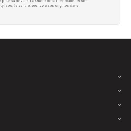
our sa devise "La Quête de la Perfection" et son
tylisée, faisant référence à ses origines dans