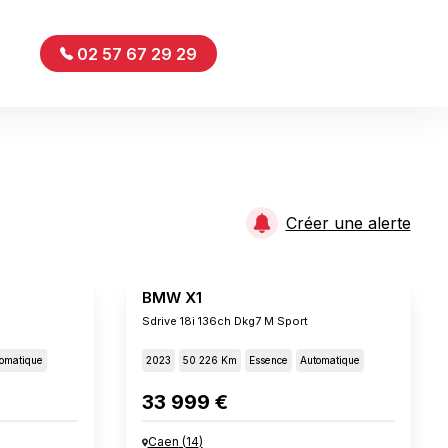
02 57 67 29 29
Créer une alerte
BMW X1
Sdrive 18i 136ch Dkg7 M Sport
omatique
2023
50 226 Km
Essence
Automatique
33 999 €
Caen
(
14
)