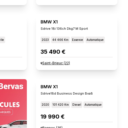
BMW X1
Sdrive 18i 136ch Dkg7 M Sport
lle
2023
44 466 Km
Essence
Automatique
35 490 €
Saint-Brieuc
(
22
)
BMW X1
Sdrive18d Business Design Bva8
2020
101 420 Km
Diesel
Automatique
19 990 €
Rennes
(
35
)