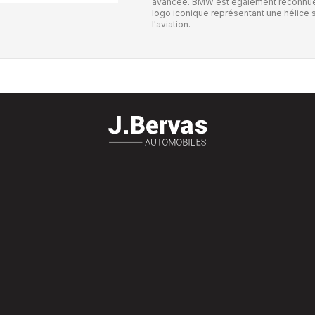
avancée. BMW est également reconnue p
logo iconique représentant une hélice s
l'aviation.