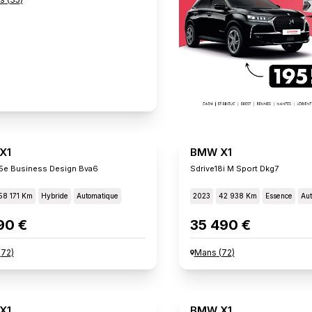
X1
BMW X1
5e Business Design Bva6
Sdrive18i M Sport Dkg7
58 171 Km
Hybride
Automatique
2023
42 938 Km
Essence
Aut
90 €
35 490 €
(
72
)
Mans
(
72
)
X1
BMW X1