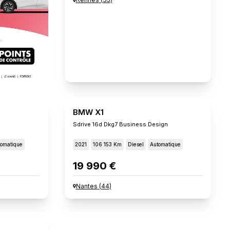
BMW X1
Sdrive 16d Dkg7 Business Design
omatique
2021
106 153 Km
Diesel
Automatique
19 990 €
Nantes
(
44
)