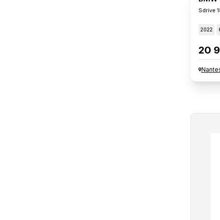
Sdrive 
2022
20 9
Nante