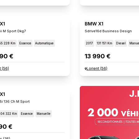
X1
BMW X1
8i M Sport Dkg7
Sdrive16d Business Design
55 228 Km
Essence
Automatique
2017
131 151 Km
Diesel
Manue
90 €
13 990 €
t
(
56
)
Lorient
(
56
)
X1
18i 136 Ch M Sport
104 322 Km
Essence
Manuelle
90 €
s
(
35
)