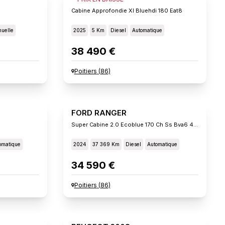
Cabine Approfondie Xl Bluehdi 180 Eat8
uelle
2025
5 Km
Diesel
Automatique
38 490 €
Poitiers
(
86
)
FORD RANGER
Super Cabine 2.0 Ecoblue 170 Ch Ss Bva6 4x4 Xlt
omatique
2024
37 369 Km
Diesel
Automatique
34 590 €
Poitiers
(
86
)