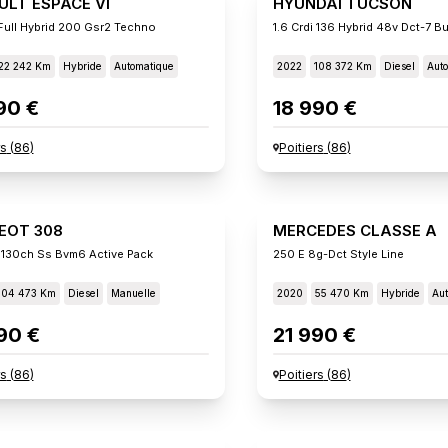
ULT ESPACE VI
HYUNDAI TUCSON
Full Hybrid 200 Gsr2 Techno
1.6 Crdi 136 Hybrid 48v Dct-7 B
22 242 Km
Hybride
Automatique
2022
108 372 Km
Diesel
Aut
90 €
18 990 €
rs
(
86
)
Poitiers
(
86
)
EOT 308
MERCEDES CLASSE A
 130ch Ss Bvm6 Active Pack
250 E 8g-Dct Style Line
104 473 Km
Diesel
Manuelle
2020
55 470 Km
Hybride
Aut
90 €
21 990 €
rs
(
86
)
Poitiers
(
86
)