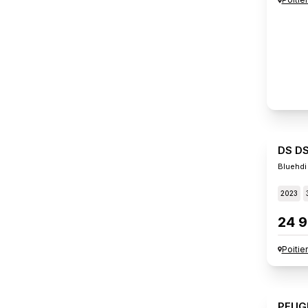
DS D
Bluehdi
2023
24 9
Poitie
PEUG