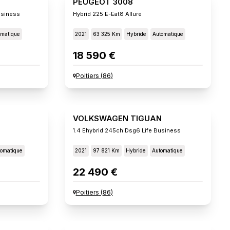
PEUGEOT 3008
usiness
Hybrid 225 E-Eat8 Allure
omatique
2021
63 325 Km
Hybride
Automatique
18 590 €
Poitiers
(
86
)
VOLKSWAGEN TIGUAN
1.4 Ehybrid 245ch Dsg6 Life Business
omatique
2021
97 821 Km
Hybride
Automatique
22 490 €
Poitiers
(
86
)