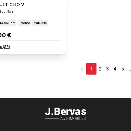
ULT CLIO V
Equilibre
43 863 Km
Essence
Manuelle
90 €
rs
(
86
)
1
2
3
4
5
..
Précédent