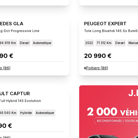
EDES GLA
PEUGEOT EXPERT
g-Dct Progressive Line
Tole Long Bluehdi 145 Ss Bvm6
94 619 Km
Diesel
Automatique
2022
71 312 Km
Diesel
Manue
90 €
20 990 €
rs
(
86
)
Poitiers
(
86
)
ULT CAPTUR
ull Hybrid 145 Evolution
46 540 Km
Hybride
Automatique
90 €
rs
(
86
)