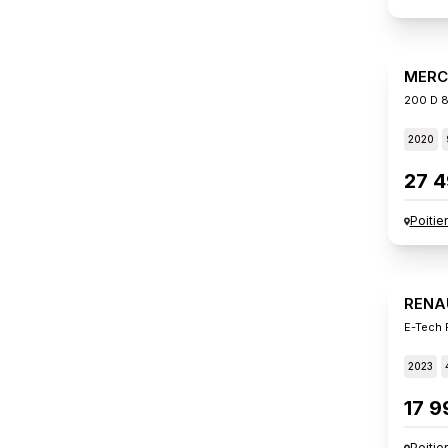
MERC
200 D 8
2020
27 4
Poitie
RENA
E-Tech F
2023
17 9
Poitie