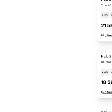
Tole 43
2022
21 5
Poitie
PEUG
Bluehdi
2022
18 5
Poitie