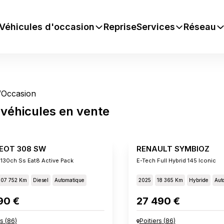
Véhicules d'occasion
Reprise
Services
Réseau
/
Occasion
véhicules
en vente
EOT 308 SW
RENAULT SYMBIOZ
 130ch Ss Eat8 Active Pack
E-Tech Full Hybrid 145 Iconic
107 752 Km
Diesel
Automatique
2025
18 365 Km
Hybride
Aut
90 €
27 490 €
rs
(
86
)
Poitiers
(
86
)