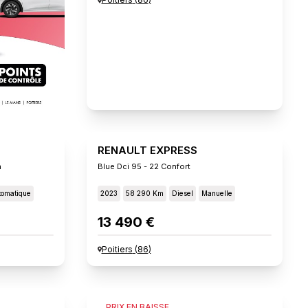
RENAULT EXPRESS
n
Blue Dci 95 - 22 Confort
tomatique
2023
58 290 Km
Diesel
Manuelle
13 490 €
Poitiers
(
86
)
FIAT SCUDO
PRIX EN BAISSE