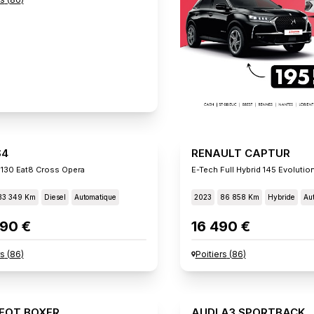
S4
RENAULT CAPTUR
 130 Eat8 Cross Opera
E-Tech Full Hybrid 145 Evolutio
33 349 Km
Diesel
Automatique
2023
86 858 Km
Hybride
Au
90 €
16 490 €
rs
(
86
)
Poitiers
(
86
)
EOT BOXER
AUDI A3 SPORTBACK