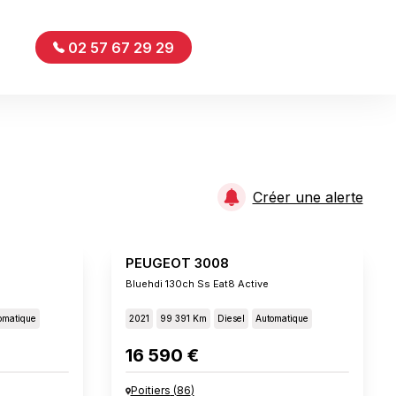
02 57 67 29 29
Créer une alerte
PEUGEOT 3008
Bluehdi 130ch Ss Eat8 Active
omatique
2021
99 391 Km
Diesel
Automatique
16 590 €
Poitiers
(
86
)