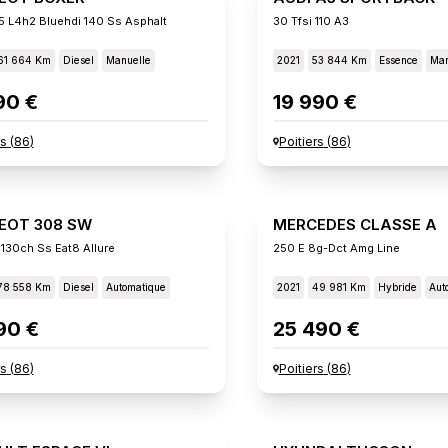
5 L4h2 Bluehdi 140 Ss Asphalt
30 Tfsi 110 A3
61 664 Km
Diesel
Manuelle
2021
53 844 Km
Essence
Man
90 €
19 990 €
rs
(
86
)
Poitiers
(
86
)
EOT 308 SW
MERCEDES CLASSE A
 130ch Ss Eat8 Allure
250 E 8g-Dct Amg Line
78 558 Km
Diesel
Automatique
2021
49 981 Km
Hybride
Aut
90 €
25 490 €
rs
(
86
)
Poitiers
(
86
)