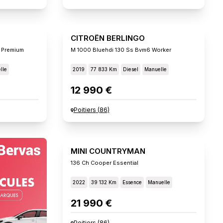
CITROËN BERLINGO
 Premium
M 1000 Bluehdi 130 Ss Bvm6 Worker
lle
2019
77 833 Km
Diesel
Manuelle
12 990 €
Poitiers
(
86
)
MINI COUNTRYMAN
136 Ch Cooper Essential
2022
39 132 Km
Essence
Manuelle
21 990 €
Poitiers
(
86
)