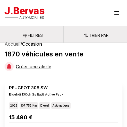
J.Bervas
Ouvr
FILTRES
TRIER PAR
Filtres
Trier par
Accueil
/
Occasion
1870
véhicules
en vente
Créer une alerte
PEUGEOT 308 SW
Bluehdi 130ch Ss Eat8 Active Pack
2023
107 752 Km
Diesel
Automatique
15 490 €