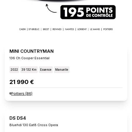
MINI COUNTRYMAN
136 Ch Cooper Essential
2022
39 132 Km
Essence
Manuelle
21 990 €
Poitiers
(
86
)
DS DS4
Bluehdi 130 Eat8 Cross Opera