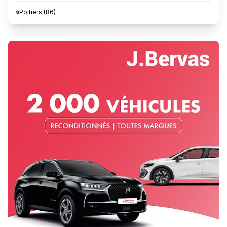
Poitiers
(
86
)