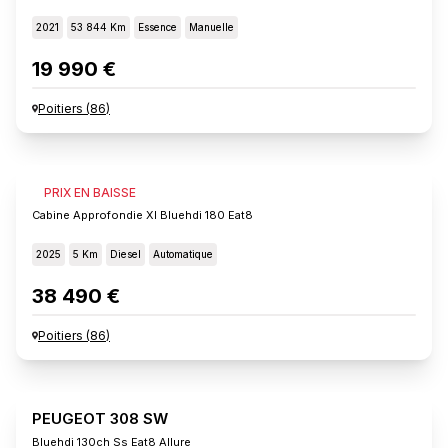
2021
53 844 Km
Essence
Manuelle
19 990 €
Poitiers
(
86
)
FIAT SCUDO
PRIX EN BAISSE
Cabine Approfondie Xl Bluehdi 180 Eat8
2025
5 Km
Diesel
Automatique
38 490 €
Poitiers
(
86
)
PEUGEOT 308 SW
Bluehdi 130ch Ss Eat8 Allure