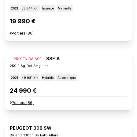
2021
53 844 Km
Essence
Manuelle
19 990 €
Poitiers
(
86
)
MERCEDES CLASSE A
PRIX EN BAISSE
250 E 8g-Dct Amg Line
2021
49 981 Km
Hybride
Automatique
24 990 €
Poitiers
(
86
)
PEUGEOT 308 SW
Bluehdi 130ch Ss Eat8 Allure