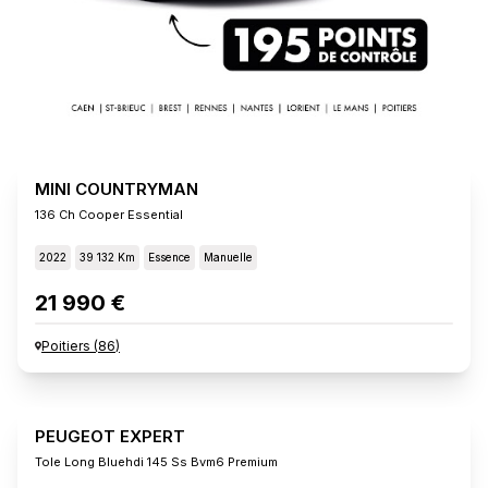
MINI COUNTRYMAN
136 Ch Cooper Essential
2022
39 132 Km
Essence
Manuelle
21 990 €
Poitiers
(
86
)
PEUGEOT EXPERT
Tole Long Bluehdi 145 Ss Bvm6 Premium