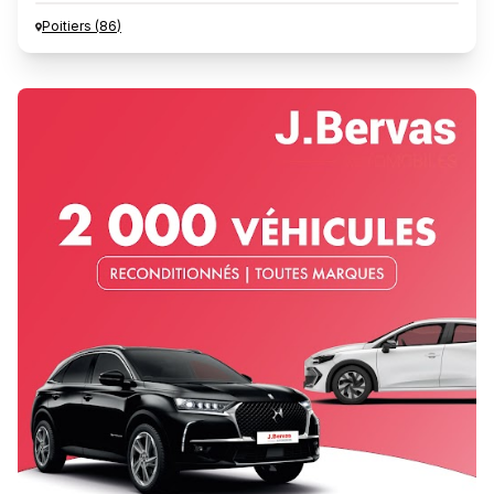
Poitiers
(
86
)