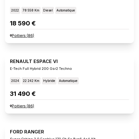
2022
78 558 Km
Diesel
Automatique
18 590 €
Poitiers
(
86
)
RENAULT ESPACE VI
E-Tech Full Hybrid 200 Gsr2 Techno
2024
22 242 Km
Hybride
Automatique
31 490 €
Poitiers
(
86
)
FORD RANGER
Super Cabine 2.0 Ecoblue 170 Ch Ss Bva6 4x4 Xlt