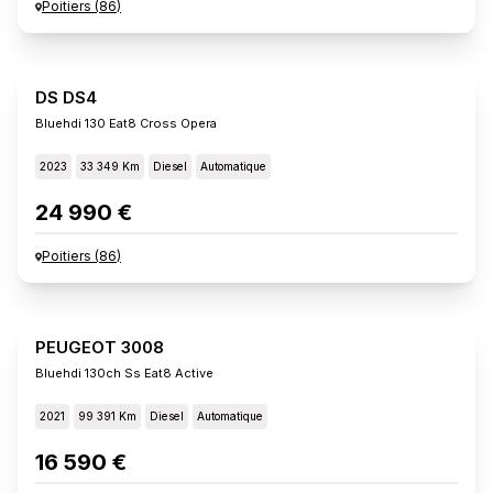
Poitiers
(
86
)
DS DS4
Bluehdi 130 Eat8 Cross Opera
2023
33 349 Km
Diesel
Automatique
24 990 €
Poitiers
(
86
)
PEUGEOT 3008
Bluehdi 130ch Ss Eat8 Active
2021
99 391 Km
Diesel
Automatique
16 590 €