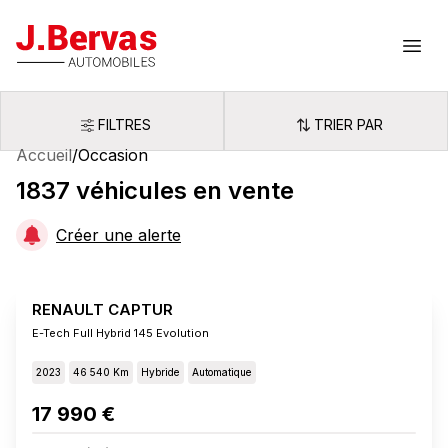
J.Bervas
Ouvr
FILTRES
TRIER PAR
Filtres
Trier par
Accueil
/
Occasion
1837
véhicules
en vente
Créer une alerte
RENAULT CAPTUR
E-Tech Full Hybrid 145 Evolution
2023
46 540 Km
Hybride
Automatique
17 990 €