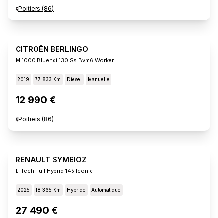
Poitiers
(
86
)
CITROËN BERLINGO
M 1000 Bluehdi 130 Ss Bvm6 Worker
2019
77 833 Km
Diesel
Manuelle
12 990 €
Poitiers
(
86
)
RENAULT SYMBIOZ
E-Tech Full Hybrid 145 Iconic
2025
18 365 Km
Hybride
Automatique
27 490 €