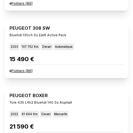
Poitiers
(
86
)
PEUGEOT 308 SW
Bluehdi 130ch Ss Eat8 Active Pack
2023
107 752 Km
Diesel
Automatique
15 490 €
Poitiers
(
86
)
PEUGEOT BOXER
Tole 435 L4h2 Bluehdi 140 Ss Asphalt
2022
61 664 Km
Diesel
Manuelle
21 590 €