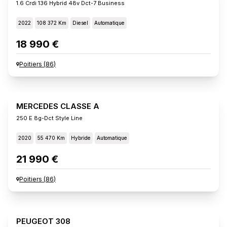
1.6 Crdi 136 Hybrid 48v Dct-7 Business
2022
108 372 Km
Diesel
Automatique
18 990 €
Poitiers
(
86
)
MERCEDES CLASSE A
250 E 8g-Dct Style Line
2020
55 470 Km
Hybride
Automatique
21 990 €
Poitiers
(
86
)
PEUGEOT 308