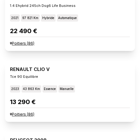
1.4 Ehybrid 245ch Dsg6 Life Business
2021
97 821 Km
Hybride
Automatique
22 490 €
Poitiers
(
86
)
RENAULT CLIO V
Tce 90 Equilibre
2023
43 863 Km
Essence
Manuelle
13 290 €
Poitiers
(
86
)