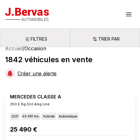
J.Bervas
Ouvr
FILTRES
TRIER PAR
Filtres
Trier par
Accueil
/
Occasion
1842
véhicules
en vente
Créer une alerte
MERCEDES CLASSE A
250 E 8g-Dct Amg Line
2021
49 981 Km
Hybride
Automatique
25 490 €