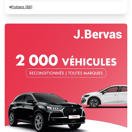
Poitiers
(
86
)