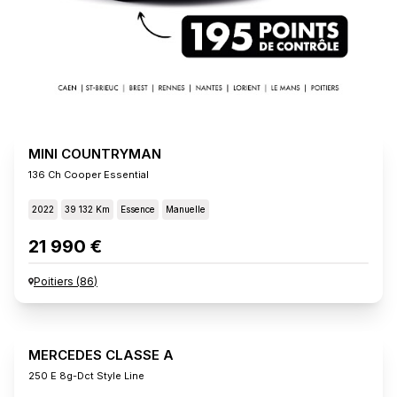
MINI COUNTRYMAN
136 Ch Cooper Essential
2022
39 132 Km
Essence
Manuelle
21 990 €
Poitiers
(
86
)
MERCEDES CLASSE A
250 E 8g-Dct Style Line