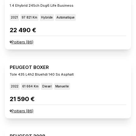
1.4 Ehybrid 245ch Dsg6 Life Business
2021
97 821 Km
Hybride
Automatique
22 490 €
Poitiers
(
86
)
PEUGEOT BOXER
Tole 435 L4h2 Bluehdi 140 Ss Asphalt
2022
61 664 Km
Diesel
Manuelle
21 590 €
Poitiers
(
86
)