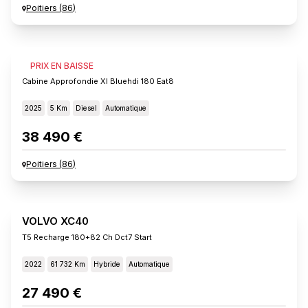
Poitiers
(
86
)
FIAT SCUDO
PRIX EN BAISSE
Cabine Approfondie Xl Bluehdi 180 Eat8
2025
5 Km
Diesel
Automatique
38 490 €
Poitiers
(
86
)
VOLVO XC40
T5 Recharge 180+82 Ch Dct7 Start
2022
61 732 Km
Hybride
Automatique
27 490 €