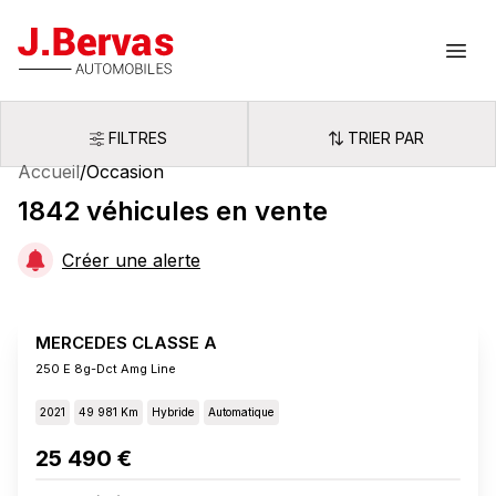
J.Bervas
Ouvr
FILTRES
TRIER PAR
Filtres
Trier par
Accueil
/
Occasion
1842
véhicules
en vente
Créer une alerte
MERCEDES CLASSE A
250 E 8g-Dct Amg Line
2021
49 981 Km
Hybride
Automatique
25 490 €