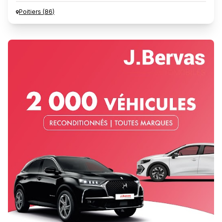
Poitiers
(
86
)