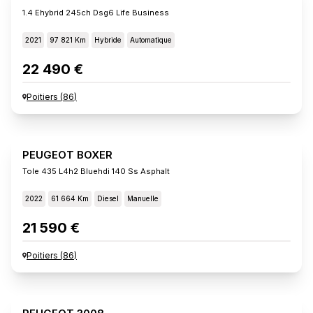
1.4 Ehybrid 245ch Dsg6 Life Business
2021
97 821 Km
Hybride
Automatique
22 490 €
Poitiers
(
86
)
PEUGEOT BOXER
Tole 435 L4h2 Bluehdi 140 Ss Asphalt
2022
61 664 Km
Diesel
Manuelle
21 590 €
Poitiers
(
86
)