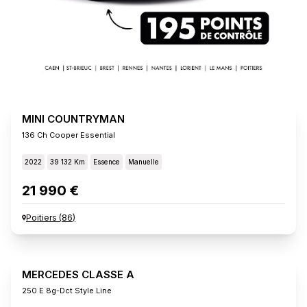
MINI COUNTRYMAN
136 Ch Cooper Essential
2022
39 132 Km
Essence
Manuelle
21 990 €
Poitiers
(
86
)
MERCEDES CLASSE A
250 E 8g-Dct Style Line