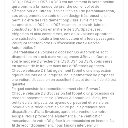
DS3, la DS4 et la DS7. La DS3 est notamment la petite berline
qui a permis à la marque de prendre son envol et de
s’émanciper de Citroën : son haut niveau de personnalisation,
ses équipements de série et son design très réussi lui ont
permis d’être très rapidement populaire sur le marché
automobile. La DS4 et la DS7 incarnent le savoir-faire du
constructeur français en matière de SUV. Spacieuses,
élégantes et ultra connectées, ces deux voitures apportent
une satisfaction totale à leur conducteur et à leurs passagers.
Pourquoi acheter votre DS d’occasion chez J.Bervas
Automobiles ?
Une trentaine de voitures d’occasion DS Automobile sont
disponibles en stock dans vos agences J.Bervas. Quel que
soit le modèle DS recherché (DS3, DS4 ou DS7), vous serez
en mesure de le trouver dans nos différentes agences.
Chaque véhicule DS fait également l’objet d’une inspection
rigoureuse lors de leur reprise, nous permettant de proposer
une voiture d’occasion en excellent état, et dont la fiabilité est
garantie.
En quoi consiste le reconditionnement chez Bervas ?
Chaque véhicule DS d’occasion fait l’objet d’un processus de
reconditionnement chez J.Bervas Automobiles. Ainsi, les
petits éclats, impacts ou rayures qui peuvent être visibles
lorsque vous découvrez la voiture pour la première fois
disparaîtront d’ici la livraison, après intervention de notre
équipe. Nous procédons également à une vérification
mécanique de votre DS grâce à un mécanicien en interne. Au
fil du reconditionnement, nous faisons intervenir un