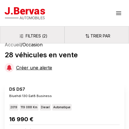
J.Bervas
Ouvr
FILTRES
(
2
)
TRIER PAR
Filtres
Trier par
Accueil
/
Occasion
28
véhicules
en vente
Créer une alerte
DS DS7
Bluehdi 130 Eat8 Business
2019
119 088 Km
Diesel
Automatique
16 990 €