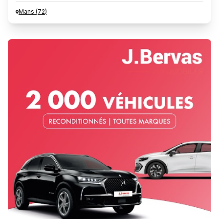
Mans
(
72
)