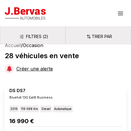
J.Bervas
Ouvr
FILTRES
(
2
)
TRIER PAR
Filtres
Trier par
Accueil
/
Occasion
28
véhicules
en vente
Créer une alerte
DS DS7
Bluehdi 130 Eat8 Business
2019
119 088 Km
Diesel
Automatique
16 990 €