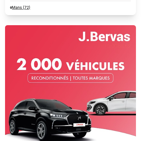
Mans
(
72
)