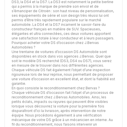
DS3, la DS4 et la DS7. La DS3 est notamment la petite berline
qui a permis à la marque de prendre son envol et de
s’émanciper de Citroën : son haut niveau de personnalisation,
ses équipements de série et son design très réussi lui ont
permis d’être très rapidement populaire sur le marché
automobile. La DS4 et la DS7 incarnent le savoir-faire du
constructeur français en matière de SUV. Spacieuses,
élégantes et ultra connectées, ces deux voitures apportent
une satisfaction totale à leur conducteur et à leurs passagers.
Pourquoi acheter votre DS d’occasion chez J.Bervas
Automobiles ?
Une trentaine de voitures d’occasion DS Automobile sont
disponibles en stock dans vos agences J.Bervas. Quel que
soit le modèle DS recherché (DS3, DS4 ou DS7), vous serez
en mesure de le trouver dans nos différentes agences.
Chaque véhicule DS fait également l’objet d’une inspection
rigoureuse lors de leur reprise, nous permettant de proposer
une voiture d’occasion en excellent état, et dont la fiabilité est
garantie.
En quoi consiste le reconditionnement chez Bervas ?
Chaque véhicule DS d’occasion fait l’objet d’un processus de
reconditionnement chez J.Bervas Automobiles. Ainsi, les
petits éclats, impacts ou rayures qui peuvent être visibles
lorsque vous découvrez la voiture pour la première fois
disparaîtront d’ici la livraison, après intervention de notre
équipe. Nous procédons également à une vérification
mécanique de votre DS grâce à un mécanicien en interne. Au
fil du reconditionnement, nous faisons intervenir un