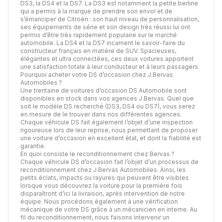
DS3, la DS4 et la DS7. La DS3 est notamment la petite berline
qui a permis à la marque de prendre son envol et de
s’émanciper de Citroën : son haut niveau de personnalisation,
ses équipements de série et son design très réussi lui ont
permis d’être très rapidement populaire sur le marché
automobile. La DS4 et la DS7 incarnent le savoir-faire du
constructeur français en matière de SUV. Spacieuses,
élégantes et ultra connectées, ces deux voitures apportent
une satisfaction totale à leur conducteur et à leurs passagers.
Pourquoi acheter votre DS d’occasion chez J.Bervas
Automobiles ?
Une trentaine de voitures d’occasion DS Automobile sont
disponibles en stock dans vos agences J.Bervas. Quel que
soit le modèle DS recherché (DS3, DS4 ou DS7), vous serez
en mesure de le trouver dans nos différentes agences.
Chaque véhicule DS fait également l’objet d’une inspection
rigoureuse lors de leur reprise, nous permettant de proposer
une voiture d’occasion en excellent état, et dont la fiabilité est
garantie.
En quoi consiste le reconditionnement chez Bervas ?
Chaque véhicule DS d’occasion fait l’objet d’un processus de
reconditionnement chez J.Bervas Automobiles. Ainsi, les
petits éclats, impacts ou rayures qui peuvent être visibles
lorsque vous découvrez la voiture pour la première fois
disparaîtront d’ici la livraison, après intervention de notre
équipe. Nous procédons également à une vérification
mécanique de votre DS grâce à un mécanicien en interne. Au
fil du reconditionnement, nous faisons intervenir un