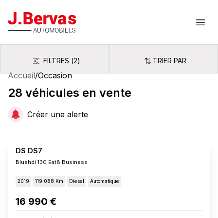
J.Bervas
Ouvr
FILTRES
(
2
)
TRIER PAR
Filtres
Trier par
Accueil
/
Occasion
28
véhicules
en vente
Créer une alerte
DS DS7
Bluehdi 130 Eat8 Business
2019
119 088 Km
Diesel
Automatique
16 990 €