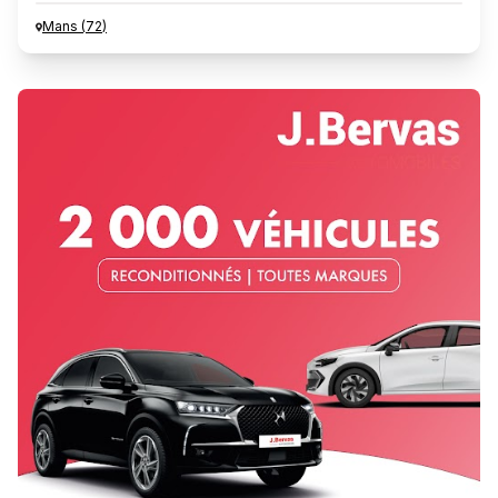
Mans
(
72
)