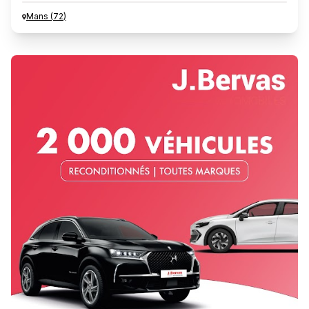
Mans
(
72
)