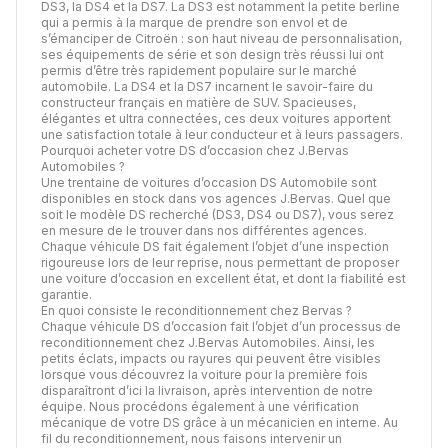
DS3, la DS4 et la DS7. La DS3 est notamment la petite berline
qui a permis à la marque de prendre son envol et de
s’émanciper de Citroën : son haut niveau de personnalisation,
ses équipements de série et son design très réussi lui ont
permis d’être très rapidement populaire sur le marché
automobile. La DS4 et la DS7 incarnent le savoir-faire du
constructeur français en matière de SUV. Spacieuses,
élégantes et ultra connectées, ces deux voitures apportent
une satisfaction totale à leur conducteur et à leurs passagers.
Pourquoi acheter votre DS d’occasion chez J.Bervas
Automobiles ?
Une trentaine de voitures d’occasion DS Automobile sont
disponibles en stock dans vos agences J.Bervas. Quel que
soit le modèle DS recherché (DS3, DS4 ou DS7), vous serez
en mesure de le trouver dans nos différentes agences.
Chaque véhicule DS fait également l’objet d’une inspection
rigoureuse lors de leur reprise, nous permettant de proposer
une voiture d’occasion en excellent état, et dont la fiabilité est
garantie.
En quoi consiste le reconditionnement chez Bervas ?
Chaque véhicule DS d’occasion fait l’objet d’un processus de
reconditionnement chez J.Bervas Automobiles. Ainsi, les
petits éclats, impacts ou rayures qui peuvent être visibles
lorsque vous découvrez la voiture pour la première fois
disparaîtront d’ici la livraison, après intervention de notre
équipe. Nous procédons également à une vérification
mécanique de votre DS grâce à un mécanicien en interne. Au
fil du reconditionnement, nous faisons intervenir un