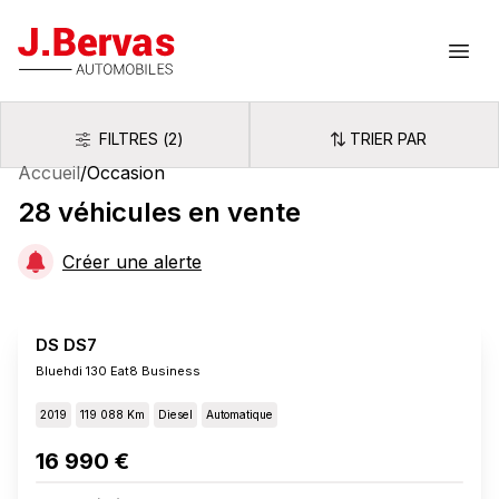
J.Bervas
Ouvr
FILTRES
(
2
)
TRIER PAR
Filtres
Trier par
Accueil
/
Occasion
28
véhicules
en vente
Créer une alerte
DS DS7
Bluehdi 130 Eat8 Business
2019
119 088 Km
Diesel
Automatique
16 990 €