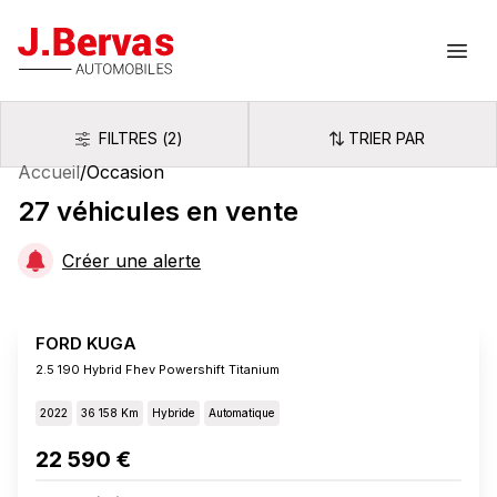
J.Bervas
Ouvr
FILTRES
(
2
)
TRIER PAR
Filtres
Trier par
Accueil
/
Occasion
27
véhicules
en vente
Créer une alerte
FORD KUGA
2.5 190 Hybrid Fhev Powershift Titanium
2022
36 158 Km
Hybride
Automatique
22 590 €