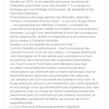
fondée en 1903, et est réputée pour avoir révolutionné
l'industrie automobile avec son modèle T. La marque se
distingue par son héritage d'innovation, de durabilité et de
véhicules pratiques.
Ford propose une large gamme de véhicules, allant des
voitures compactes (Fiesta, Focus …), aux SUV (Kuga, Puma
…) en passant par les utilitaires (Transit). La marque est
associée à une grande variété de modèles et à une présence
mondiale. Le logo Ford, représentant le nom de la marque en
lettres majuscules, reflète la simplicité et la reconnaissance
de la marque à l'échelle mondiale.
Quelles sont les qualités de la gamme Ford ?
Confort, fiabilité et performance : c’est la promesse des
voitures Ford vis-à-vis de ses clients. La marque américaine
s’est distinguée au fil des années par sa présence et son
excellence dans l’ensemble des segments automobiles.
Les Ford Focus et Ford Fiesta sont réputées pour leur
excellent comportement routier, soutenues par leurs
motorisations qui délivrent une conduite dynamique, tout en
étant efficientes dans leur consommation de carburant.
Les amateurs de SUV trouveront leur bonheur chez Ford : le
Kuga séduit par son prix, sa connectivité, son coffre spacieux
et son design. Ceux qui recherchent une expérience plus haut
de gamme, avec un niveau de finition supérieur, trouveront
satisfaction avec la Ford Puma et ses finitions chromées, et
sa MégaBox qui permet de libérer du volume de coffre
supplémentaire.
Si vous êtes un professionnel amené à déplacer