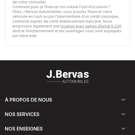
de votre conseiller.
Comment puis-je financer ma voiture Ford d’occasion ?
Chez J.Bervas Automobiles, vous pouvez financer votre
véhicule en cash ou par l’intermédiaire d’un crédit classique,
contracté auprès de votre établissement bancaire. Nous
proposons également une
location avec option d’achat (LOA)
,
dont le fonctionnement et les avantages vous sont expliqués
sur notre web.
À PROPOS DE NOUS
NOS SERVICES
NOS ENSEIGNES