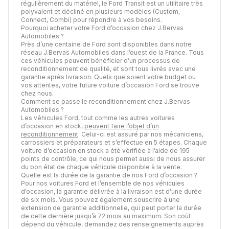
régulièrement du matériel, le Ford Transit est un utilitaire très
polyvalent et décliné en plusieurs modèles (Custom,
Connect, Combi) pour répondre à vos besoins.
Pourquoi acheter votre Ford d’occasion chez J.Bervas
Automobiles ?
Près d’une centaine de Ford sont disponibles dans notre
réseau J.Bervas Automobiles dans l’ouest de la France. Tous
ces véhicules peuvent bénéficier d’un processus de
reconditionnement de qualité, et sont tous livrés avec une
garantie après livraison. Quels que soient votre budget ou
vos attentes, votre future voiture d’occasion Ford se trouve
chez nous.
Comment se passe le reconditionnement chez J.Bervas
Automobiles ?
Les véhicules Ford, tout comme les autres voitures
d’occasion en stock,
peuvent faire l’objet d’un
reconditionnement
. Celui-ci est assuré par nos mécaniciens,
carrossiers et préparateurs et s’effectue en 5 étapes. Chaque
voiture d’occasion en stock a été vérifiée à l’aide de 195
points de contrôle, ce qui nous permet aussi de nous assurer
du bon état de chaque véhicule disponible à la vente.
Quelle est la durée de la garantie de nos Ford d’occasion ?
Pour nos voitures Ford et l’ensemble de nos véhicules
d’occasion, la garantie délivrée à la livraison est d’une durée
de six mois. Vous pouvez également souscrire à une
extension de garantie additionnelle, qui peut porter la durée
de cette dernière jusqu’à 72 mois au maximum. Son coût
dépend du véhicule, demandez des renseignements auprès