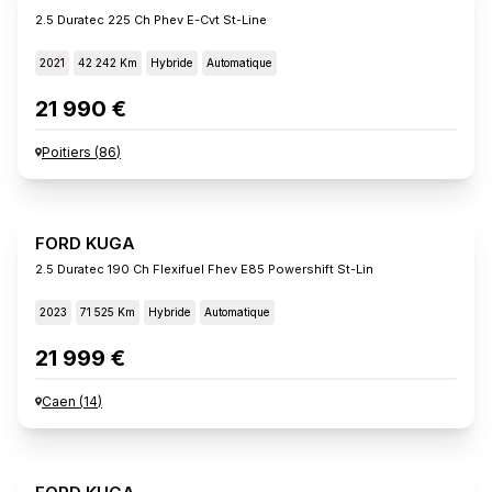
2.5 Duratec 225 Ch Phev E-Cvt St-Line
2021
42 242 Km
Hybride
Automatique
21 990 €
Poitiers
(
86
)
FORD KUGA
2.5 Duratec 190 Ch Flexifuel Fhev E85 Powershift St-Lin
2023
71 525 Km
Hybride
Automatique
21 999 €
Caen
(
14
)