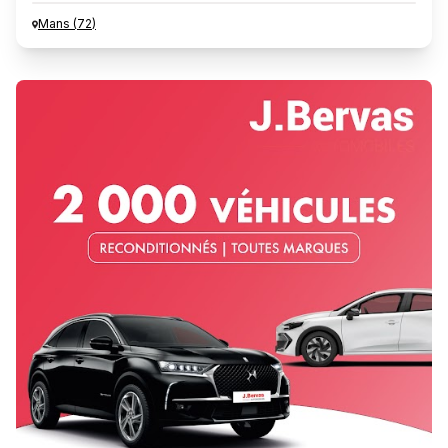
Mans
(
72
)