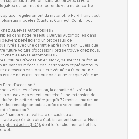
on supérieur, trouveront satisfaction avec la Ford
MégaBox qui permet de libérer du volume de coffre
éplacer régulièrement du matériel, le Ford Transit est
é en plusieurs modèles (Custom, Connect, Combi) pour
n chez J.Bervas Automobiles ?
onibles dans notre réseau J.Bervas Automobiles dans
es peuvent bénéficier d’un processus de
ous livrés avec une garantie après livraison. Quels que
tre future voiture d’occasion Ford se trouve chez nous.
t chez J.Bervas Automobiles ?
res voitures d’occasion en stock,
peuvent faire l’objet
assuré par nos mécaniciens, carrossiers et préparateurs
e d’occasion en stock a été vérifiée à l’aide de 195
 aussi de nous assurer du bon état de chaque véhicule
os Ford d’occasion ?
 nos véhicules d’occasion, la garantie délivrée à la
 Vous pouvez également souscrire à une extension de
 la durée de cette dernière jusqu’à 72 mois au maximum.
z des renseignements auprès de votre conseiller.
ord d’occasion ?
z financer votre véhicule en cash ou par
contracté auprès de votre établissement bancaire. Nous
c option d’achat (LOA)
, dont le fonctionnement et les
re web.