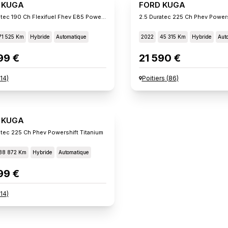
 KUGA
FORD KUGA
2.5 Duratec 190 Ch Flexifuel Fhev E85 Powershift St-Lin
2.5 Duratec 225 Ch Phev Powers
71 525 Km
Hybride
Automatique
2022
45 315 Km
Hybride
Aut
99 €
21 590 €
14
)
Poitiers
(
86
)
 KUGA
atec 225 Ch Phev Powershift Titanium
88 872 Km
Hybride
Automatique
99 €
14
)