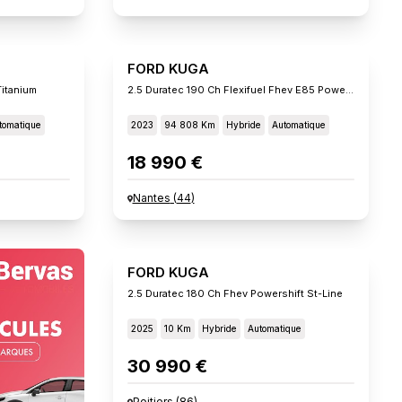
FORD KUGA
Titanium
2.5 Duratec 190 Ch Flexifuel Fhev E85 Powershift Titani
tomatique
2023
94 808 Km
Hybride
Automatique
18 990 €
Nantes
(
44
)
FORD KUGA
2.5 Duratec 180 Ch Fhev Powershift St-Line
2025
10 Km
Hybride
Automatique
30 990 €
Poitiers
(
86
)