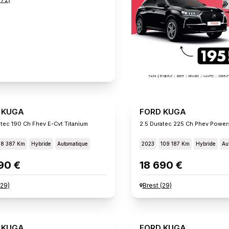
 KUGA
FORD KUGA
atec 190 Ch Fhev E-Cvt Titanium
2.5 Duratec 225 Ch Phev Powers
78 387 Km
Hybride
Automatique
2023
109 187 Km
Hybride
Au
90 €
18 690 €
29
)
Brest
(
29
)
 KUGA
FORD KUGA