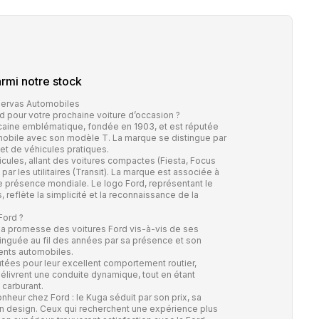
rmi notre stock
Bervas Automobiles
 pour votre prochaine voiture d’occasion ?
aine emblématique, fondée en 1903, et est réputée
tomobile avec son modèle T. La marque se distingue par
 et de véhicules pratiques.
ules, allant des voitures compactes (Fiesta, Focus
r les utilitaires (Transit). La marque est associée à
 présence mondiale. Le logo Ford, représentant le
reflète la simplicité et la reconnaissance de la
Ford ?
t la promesse des voitures Ford vis-à-vis de ses
tinguée au fil des années par sa présence et son
nts automobiles.
utées pour leur excellent comportement routier,
élivrent une conduite dynamique, tout en étant
carburant.
heur chez Ford : le Kuga séduit par son prix, sa
on design. Ceux qui recherchent une expérience plus