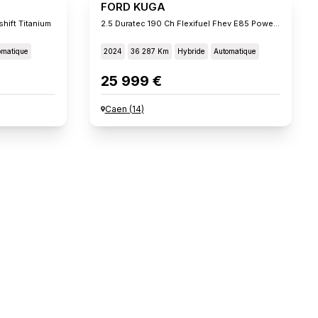
FORD KUGA
hift Titanium
2.5 Duratec 190 Ch Flexifuel Fhev E85 Powershift St-Lin
omatique
2024
36 287 Km
Hybride
Automatique
25 999 €
Caen
(
14
)