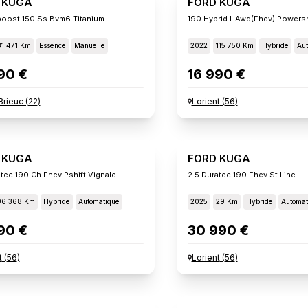
 KUGA
FORD KUGA
boost 150 Ss Bvm6 Titanium
190 Hybrid I-Awd(fhev) Powersh
81 471 Km
Essence
Manuelle
2022
115 750 Km
Hybride
Aut
90 €
16 990 €
Brieuc
(
22
)
Lorient
(
56
)
 KUGA
FORD KUGA
atec 190 Ch Fhev Pshift Vignale
2.5 Duratec 190 Fhev St Line
96 368 Km
Hybride
Automatique
2025
29 Km
Hybride
Automat
90 €
30 990 €
t
(
56
)
Lorient
(
56
)