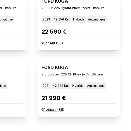
FORD KUGA
i Titanium
2.5 Dur 225 Hybrid Phev Pshift Titanium
omatique
2023
49 356 Km
Hybride
Automatique
22 590 €
Lorient
(
56
)
FORD KUGA
2.5 Duratec 225 Ch Phev E-Cvt St-Line
ique
2021
42 242 Km
Hybride
Automatique
21 990 €
Poitiers
(
86
)