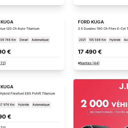
 KUGA
FORD KUGA
blue 120 Ch Auto Titanium
2.5 Duratec 190 Ch Fhev E-Cvt 
109 746 Km
Diesel
Automatique
2021
105 568 Km
Hybride
Au
90 €
17 490 €
(
72
)
Nantes
(
44
)
 KUGA
Hybrid Flexifuel E85 Pshift Titanium
57 976 Km
Hybride
Automatique
90 €
(
72
)