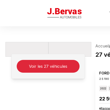
J.Bervas
Accueil
27
vé
Voir les
27
véhicules
FORD
2.5 190
2022
22 5
Renne