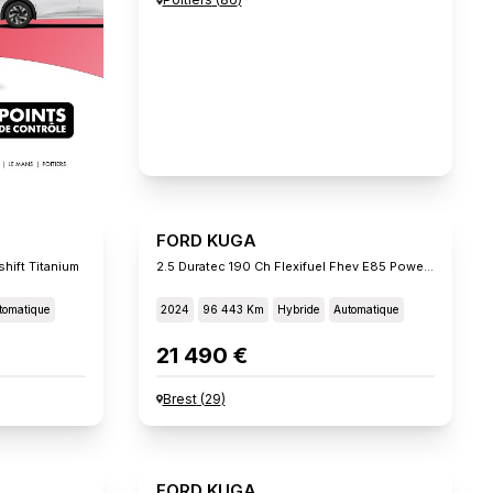
FORD KUGA
hift Titanium
2.5 Duratec 190 Ch Flexifuel Fhev E85 Powershift St-Line
tomatique
2024
96 443 Km
Hybride
Automatique
21 490 €
Brest
(
29
)
FORD KUGA