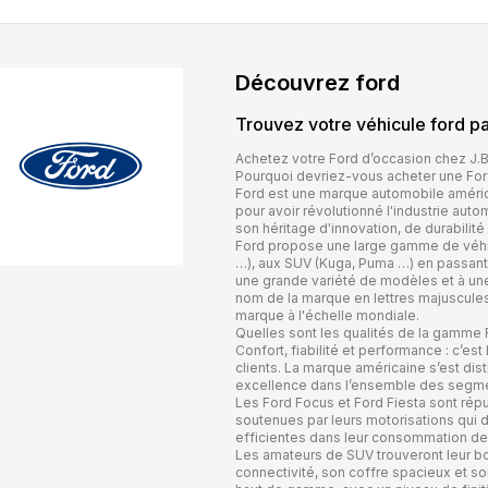
Découvrez
ford
Trouvez votre véhicule
ford
pa
Achetez votre Ford d’occasion chez J.
Pourquoi devriez-vous acheter une Ford
Ford est une marque automobile améric
pour avoir révolutionné l'industrie au
son héritage d'innovation, de durabilité
Ford propose une large gamme de véhic
…), aux SUV (Kuga, Puma …) en passant pa
une grande variété de modèles et à une
nom de la marque en lettres majuscules, 
marque à l'échelle mondiale.
Quelles sont les qualités de la gamme 
Confort, fiabilité et performance : c’es
clients. La marque américaine s’est dis
excellence dans l’ensemble des segme
Les Ford Focus et Ford Fiesta sont rép
soutenues par leurs motorisations qui d
efficientes dans leur consommation de 
Les amateurs de SUV trouveront leur bon
connectivité, son coffre spacieux et s