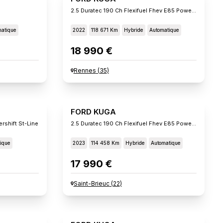
2.5 Duratec 190 Ch Flexifuel Fhev E85 Powershift St-Lin
atique
2022
118 671 Km
Hybride
Automatique
18 990 €
Rennes
(
35
)
FORD KUGA
rshift St-Line
2.5 Duratec 190 Ch Flexifuel Fhev E85 Powershift Titanium
ique
2023
114 458 Km
Hybride
Automatique
17 990 €
Saint-Brieuc
(
22
)