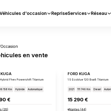
Véhicules d'occasion
Reprise
Services
Réseau
/
Occasion
hicules
en vente
 KUGA
FORD KUGA
 Hybrid Fhev Powershift Titanium
1.5 Ecoblue 120 Bva8 Titanium
36 158 Km
Hybride
Automatique
2021
111 746 Km
Diesel
Autom
90 €
15 290 €
s
(
35
)
Nantes
(
44
)