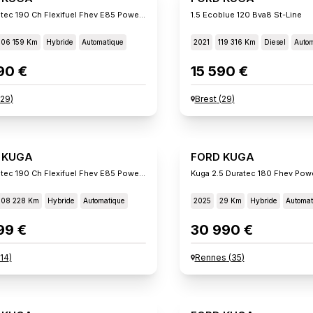
2.5 Duratec 190 Ch Flexifuel Fhev E85 Powershift St-Line
1.5 Ecoblue 120 Bva8 St-Line
106 159 Km
Hybride
Automatique
2021
119 316 Km
Diesel
Autom
90 €
15 590 €
29
)
Brest
(
29
)
 KUGA
FORD KUGA
2.5 Duratec 190 Ch Flexifuel Fhev E85 Powershift Titani
Kuga 2.5 Duratec 180 Fhev Powe
108 228 Km
Hybride
Automatique
2025
29 Km
Hybride
Automat
99 €
30 990 €
14
)
Rennes
(
35
)