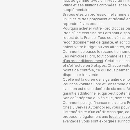
haut de gamme, avec un niveau de finiti
Puma et ses finitions chromées, et sa 
supplémentaire.
Si vous êtes un professionnel amené à d
un utilitaire très polyvalent et déclin
répondre à vos besoins.
Pourquoi acheter votre Ford d’occasio
Près d’une centaine de Ford sont disp
l’ouest de la France. Tous ces véhicul
reconditionnement de qualité, et sont t
soient votre budget ou vos attentes, vo
Comment se passe le reconditionnemen
Les véhicules Ford, tout comme les aut
d’un reconditionnement
. Celui-ci est 
et s’effectue en 5 étapes. Chaque voitur
points de contrôle, ce qui nous permet
disponible à la vente.
Quelle est la durée de la garantie de n
Pour nos voitures Ford et l’ensemble de
livraison est d’une durée de six mois.
garantie additionnelle, qui peut porter
Son coût dépend du véhicule, demande
Comment puis-je financer ma voiture F
Chez J.Bervas Automobiles, vous pouve
l’intermédiaire d’un crédit classique, 
proposons également une
location ave
avantages vous sont expliqués sur not