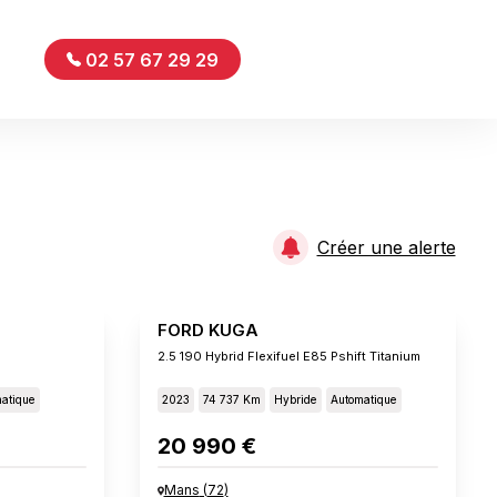
02 57 67 29 29
Créer une alerte
FORD KUGA
2.5 190 Hybrid Flexifuel E85 Pshift Titanium
atique
2023
74 737 Km
Hybride
Automatique
20 990 €
Mans
(
72
)