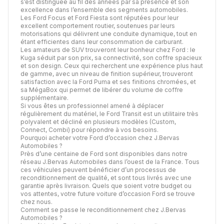
s’est distinguée au fil des années par sa présence et son
excellence dans l’ensemble des segments automobiles.
Les Ford Focus et Ford Fiesta sont réputées pour leur
excellent comportement routier, soutenues par leurs
motorisations qui délivrent une conduite dynamique, tout en
étant efficientes dans leur consommation de carburant.
Les amateurs de SUV trouveront leur bonheur chez Ford : le
Kuga séduit par son prix, sa connectivité, son coffre spacieux
et son design. Ceux qui recherchent une expérience plus haut
de gamme, avec un niveau de finition supérieur, trouveront
satisfaction avec la Ford Puma et ses finitions chromées, et
sa MégaBox qui permet de libérer du volume de coffre
supplémentaire.
Si vous êtes un professionnel amené à déplacer
régulièrement du matériel, le Ford Transit est un utilitaire très
polyvalent et décliné en plusieurs modèles (Custom,
Connect, Combi) pour répondre à vos besoins.
Pourquoi acheter votre Ford d’occasion chez J.Bervas
Automobiles ?
Près d’une centaine de Ford sont disponibles dans notre
réseau J.Bervas Automobiles dans l’ouest de la France. Tous
ces véhicules peuvent bénéficier d’un processus de
reconditionnement de qualité, et sont tous livrés avec une
garantie après livraison. Quels que soient votre budget ou
vos attentes, votre future voiture d’occasion Ford se trouve
chez nous.
Comment se passe le reconditionnement chez J.Bervas
Automobiles ?