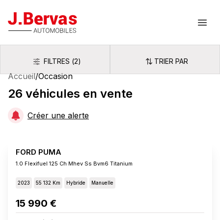
J.Bervas
Ouvr
FILTRES
(
2
)
TRIER PAR
Filtres
Trier par
Accueil
/
Occasion
26
véhicules
en vente
Créer une alerte
FORD PUMA
1.0 Flexifuel 125 Ch Mhev Ss Bvm6 Titanium
2023
55 132 Km
Hybride
Manuelle
15 990 €