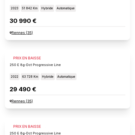
2023
51 842 Km
Hybride
Automatique
30 990 €
Rennes
(
35
)
MERCEDES GLA
PRIX EN BAISSE
250 E 8g-Dct Progressive Line
2022
63 728 Km
Hybride
Automatique
29 490 €
Rennes
(
35
)
MERCEDES GLA
PRIX EN BAISSE
250 E 8g-Dct Progressive Line