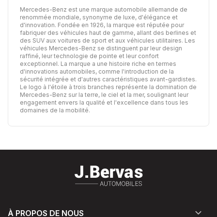
Mercedes-Benz est une marque automobile allemande de
renommée mondiale, synonyme de luxe, d'élégance et
d'innovation. Fondée en 1926, la marque est réputée pour
fabriquer des véhicules haut de gamme, allant des berlines et
des SUV aux voitures de sport et aux véhicules utilitaires. Les
véhicules Mercedes-Benz se distinguent par leur design
raffiné, leur technologie de pointe et leur confort
exceptionnel. La marque a une histoire riche en termes
d'innovations automobiles, comme l'introduction de la
sécurité intégrée et d'autres caractéristiques avant-gardistes.
Le logo à l'étoile à trois branches représente la domination de
Mercedes-Benz sur la terre, le ciel et la mer, soulignant leur
engagement envers la qualité et l'excellence dans tous les
domaines de la mobilité.
À PROPOS DE NOUS