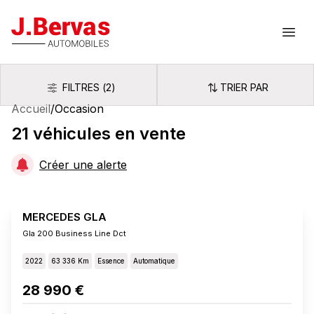
J.Bervas
Ouvr
FILTRES
(
2
)
TRIER PAR
Filtres
Trier par
Accueil
/
Occasion
21
véhicules
en vente
Créer une alerte
MERCEDES GLA
Gla 200 Business Line Dct
2022
63 336 Km
Essence
Automatique
28 990 €