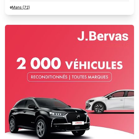
Mans
(
72
)