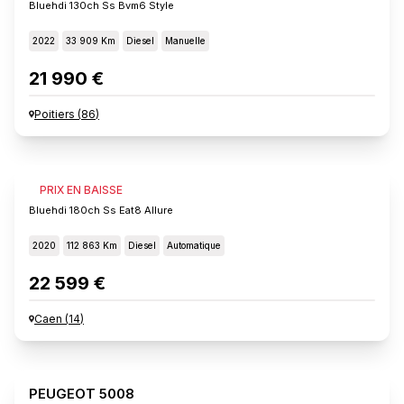
Bluehdi 130ch Ss Bvm6 Style
2022
33 909 Km
Diesel
Manuelle
21 990 €
Poitiers
(
86
)
PEUGEOT 5008
PRIX EN BAISSE
Bluehdi 180ch Ss Eat8 Allure
2020
112 863 Km
Diesel
Automatique
22 599 €
Caen
(
14
)
PEUGEOT 5008