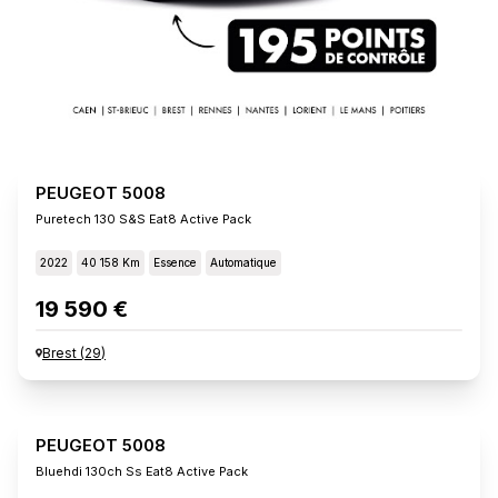
PEUGEOT 5008
Puretech 130 S&s Eat8 Active Pack
2022
40 158 Km
Essence
Automatique
19 590 €
Brest
(
29
)
PEUGEOT 5008
Bluehdi 130ch Ss Eat8 Active Pack