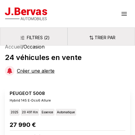
J.Bervas
Ouvr
FILTRES
(
2
)
TRIER PAR
Filtres
Trier par
Accueil
/
Occasion
24
véhicules
en vente
Créer une alerte
PEUGEOT 5008
Hybrid 145 E-Dcs6 Allure
2025
20 491 Km
Essence
Automatique
27 990 €