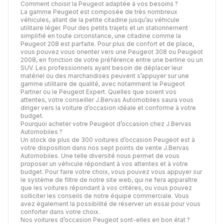
Comment choisir la Peugeot adaptée à vos besoins ?
La gamme Peugeot est composée de très nombreux
véhicules, allant de la petite citadine jusqu’au véhicule
utilitaire léger. Pour des petits trajets et un stationnement
simplifié en toute circonstance, une citadine comme la
Peugeot 208 est parfaite. Pour plus de confort et de place,
vous pouvez vous orienter vers une Peugeot 308 ou Peugeot
2008, en fonction de votre préférence entre une berline ou un
SUV. Les professionnels ayant besoin de déplacer leur
matériel ou des marchandises peuvent s’appuyer sur une
gamme utilitaire de qualité, avec notamment le Peugeot
Partner ou le Peugeot Expert. Quelles que soient vos
attentes, votre conseiller J.Bervas Automobiles saura vous
diriger vers la voiture d’occasion idéale et conforme à votre
budget.
Pourquoi acheter votre Peugeot d’occasion chez J.Bervas
Automobiles ?
Un stock de plus de 300 voitures d’occasion Peugeot est à
votre disposition dans nos sept points de vente J.Bervas
Automobiles. Une telle diversité nous permet de vous
proposer un véhicule répondant à vos attentes et à votre
budget. Pour faire votre choix, vous pouvez vous appuyer sur
le système de filtre de notre site web, qui ne fera apparaître
que les voitures répondant à vos critères, ou vous pouvez
solliciter les conseils de notre équipe commerciale. Vous
avez également la possibilité de réserver un essai pour vous
conforter dans votre choix.
Nos voitures d’occasion Peugeot sont-elles en bon état ?