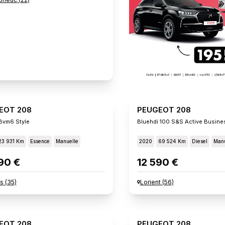
EOT 208
PEUGEOT 208
Bvm6 Style
Bluehdi 100 S&s Active Busine
23 931 Km
Essence
Manuelle
2020
69 524 Km
Diesel
Manu
90 €
12 590 €
s
(
35
)
Lorient
(
56
)
EOT 208
PEUGEOT 208