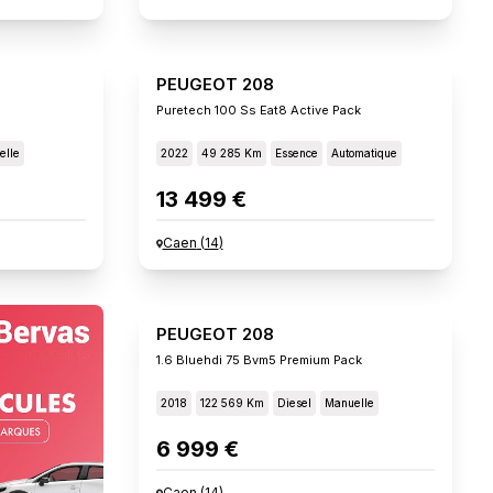
PEUGEOT 208
Puretech 100 Ss Eat8 Active Pack
elle
2022
49 285 Km
Essence
Automatique
13 499 €
Caen
(
14
)
PEUGEOT 208
1.6 Bluehdi 75 Bvm5 Premium Pack
2018
122 569 Km
Diesel
Manuelle
6 999 €
Caen
(
14
)