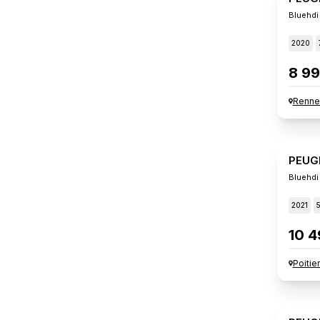
Bluehdi
2020
8 99
Renne
PEUG
Bluehdi
2021
10 4
Poitie