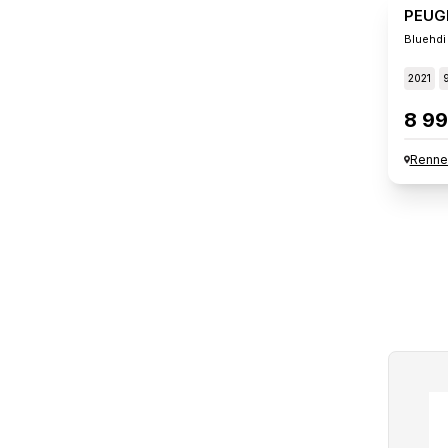
PEUG
Bluehdi
2021
8 99
Renne