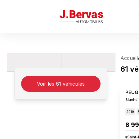
J.Bervas
Accueil
61
vé
Voir les
61
véhicules
PEUG
Bluehdi
2019
8 99
Saint-