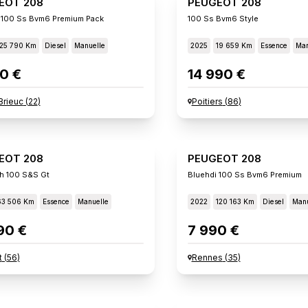
EOT 208
PEUGEOT 208
 100 Ss Bvm6 Premium Pack
100 Ss Bvm6 Style
125 790 Km
Diesel
Manuelle
2025
19 659 Km
Essence
Man
0 €
14 990 €
Brieuc
(
22
)
Poitiers
(
86
)
EOT 208
PEUGEOT 208
h 100 S&s Gt
Bluehdi 100 Ss Bvm6 Premium
63 506 Km
Essence
Manuelle
2022
120 163 Km
Diesel
Manu
90 €
7 990 €
t
(
56
)
Rennes
(
35
)