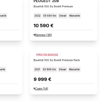
PEUGEOT 208
Bluehdi 100 Ss Bvm6 Premium
uelle
2022
59 594 Km
Diesel
Manuelle
10 590 €
Rennes
(
35
)
PEUGEOT 208
PRIX EN BAISSE
Bluehdi 100 Ss Bvm6 Premium Pack
elle
2021
63 896 Km
Diesel
Manuelle
9 999 €
Caen
(
14
)