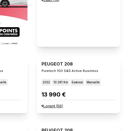
PEUGEOT 208
ss
Puretech 100 S&s Active Business
elle
2022
10 281 Km
Essence
Manuelle
13 990 €
Lorient
(
56
)
PEUGEOT 208