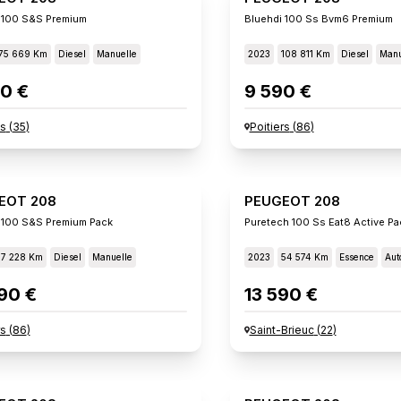
 100 S&s Premium
Bluehdi 100 Ss Bvm6 Premium
75 669 Km
Diesel
Manuelle
2023
108 811 Km
Diesel
Manu
0 €
9 590 €
s
(
35
)
Poitiers
(
86
)
EOT 208
PEUGEOT 208
 100 S&s Premium Pack
Puretech 100 Ss Eat8 Active Pa
57 228 Km
Diesel
Manuelle
2023
54 574 Km
Essence
Aut
90 €
13 590 €
rs
(
86
)
Saint-Brieuc
(
22
)