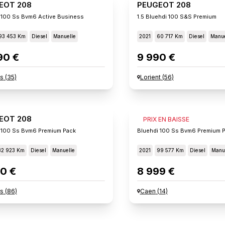
EOT 208
PEUGEOT 208
 100 Ss Bvm6 Active Business
1.5 Bluehdi 100 S&s Premium
93 453 Km
Diesel
Manuelle
2021
60 717 Km
Diesel
Manue
90 €
9 990 €
s
(
35
)
Lorient
(
56
)
EOT 208
PEUGEOT 208
PRIX EN BAISSE
 100 Ss Bvm6 Premium Pack
Bluehdi 100 Ss Bvm6 Premium 
82 923 Km
Diesel
Manuelle
2021
99 577 Km
Diesel
Manu
0 €
8 999 €
rs
(
86
)
Caen
(
14
)