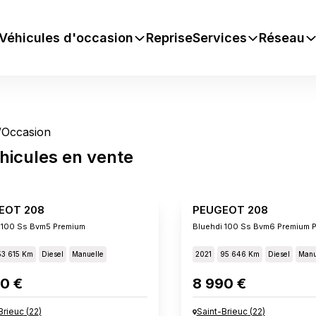
Véhicules d'occasion
Reprise
Services
Réseau
/
Occasion
hicules
en vente
EOT 208
PEUGEOT 208
 100 Ss Bvm5 Premium
Bluehdi 100 Ss Bvm6 Premium 
53 615 Km
Diesel
Manuelle
2021
95 646 Km
Diesel
Manu
0 €
8 990 €
Brieuc
(
22
)
Saint-Brieuc
(
22
)