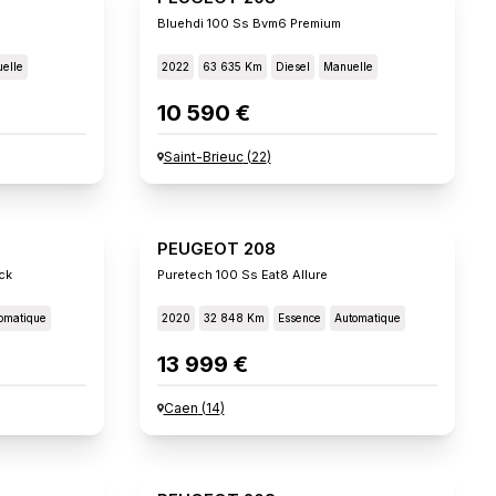
Bluehdi 100 Ss Bvm6 Premium
elle
2022
63 635 Km
Diesel
Manuelle
10 590 €
Saint-Brieuc
(
22
)
PEUGEOT 208
ck
Puretech 100 Ss Eat8 Allure
omatique
2020
32 848 Km
Essence
Automatique
13 999 €
Caen
(
14
)