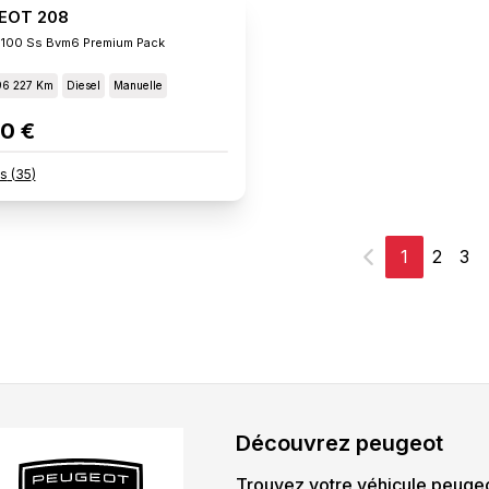
EOT 208
 100 Ss Bvm6 Premium Pack
96 227 Km
Diesel
Manuelle
0 €
s
(
35
)
1
2
3
Précédent
Découvrez
peugeot
Trouvez votre véhicule
peuge