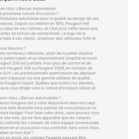
ion chez J.Bervas Automobiles
e prochaine voiture d’occasion ?
industrie automobile pour la qualité du design de ses
rmances. Depuis sa création en 1810, Peugeot met
 cœur de ses voitures, et c’est pour cette raison que
ntes en termes de connectivité. Le logo de la
faite à ses clients : proposer des véhicules forts et
 vos besoins ?
 nombreux véhicules, allant de la petite citadine
des petits trajets et un stationnement simplifié en toute
ugeot 208 est parfaite. Pour plus de confort et de
 une Peugeot 308 ou Peugeot 2008, en fonction de
un SUV. Les professionnels ayant besoin de déplacer
nt s’appuyer sur une gamme utilitaire de qualité,
e Peugeot Expert. Quelles que soient vos attentes,
ura vous diriger vers la voiture d’occasion idéale et
sion chez J.Bervas Automobiles ?
asion Peugeot est à votre disposition dans nos sept
Une telle diversité nous permet de vous proposer un
votre budget. Pour faire votre choix, vous pouvez vous
e site web, qui ne fera apparaître que les voitures
z solliciter les conseils de notre équipe commerciale.
éserver un essai pour vous conforter dans votre choix.
lles en bon état ?
ion en stock, les voitures Peugeot peuvent être