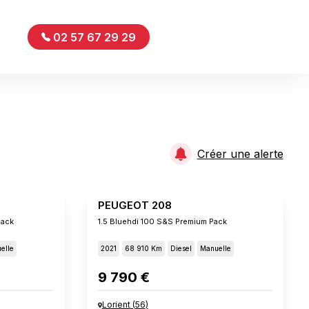
02 57 67 29 29
Créer une alerte
PEUGEOT 208
Pack
1.5 Bluehdi 100 S&s Premium Pack
elle
2021
68 910 Km
Diesel
Manuelle
9 790 €
Lorient
(
56
)