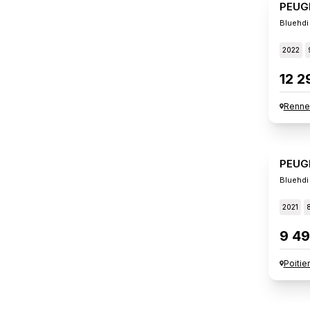
PEUG
Bluehdi
2022
12 2
Renne
PEUG
Bluehdi
2021
9 49
Poitie