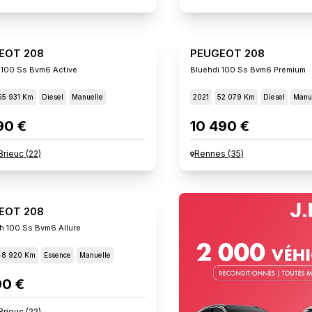
EOT 208
PEUGEOT 208
 100 Ss Bvm6 Active
Bluehdi 100 Ss Bvm6 Premium
55 931 Km
Diesel
Manuelle
2021
52 079 Km
Diesel
Manu
90 €
10 490 €
Brieuc
(
22
)
Rennes
(
35
)
EOT 208
h 100 Ss Bvm6 Allure
48 920 Km
Essence
Manuelle
90 €
Brieuc
(
22
)