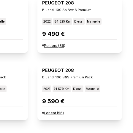
PEUGEOT 208
Bluehdi 100 Ss Bvm6 Premium
lle
2022
84 825 Km
Diesel
Manuelle
9 490 €
Poitiers
(
86
)
PEUGEOT 208
Pack
Bluehdi 100 S&s Premium Pack
elle
2021
74 579 Km
Diesel
Manuelle
9 590 €
Lorient
(
56
)