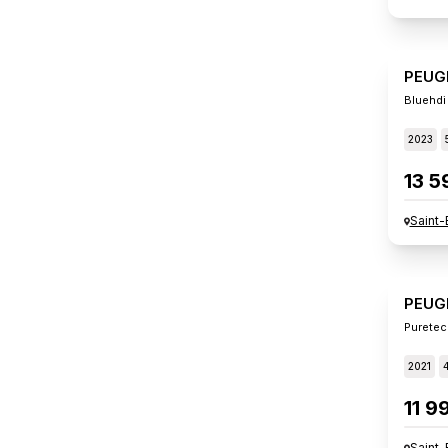
PEUG
Bluehdi
2023
13 5
Saint-
PEUG
Puretec
2021
11 9
Saint-