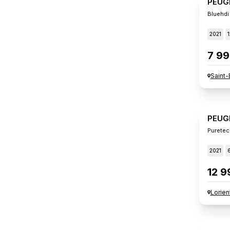
PEUG
Bluehdi
2021
7 99
Saint-
PEUG
Puretec
2021
12 9
Lorien