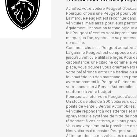
Achetez votre voiture Peugeot d’occas
Pourquoi choisir une Peugeot pour votr
La marque Peugeot est reconnue dans l’
véhicules, mais aussi pour leurs perfo
également l’innovation technologique au
les Peugeot récentes sont impressionna
marque, un lion, symbolise sa promesse 
de qualité.
Comment choisir la Peugeot adaptée à
La gamme Peugeot est composée de très
jusqu’au véhicule utilitaire léger. Pour 
circonstance, une citadine comme la Pe
place, vous pouvez vous orienter vers
votre préférence entre une berline ou 
leur matériel ou des marchandises peuve
avec notamment le Peugeot Partner ou l
votre conseiller J.Bervas Automobiles sa
conforme à votre budget.
Pourquoi acheter votre Peugeot d’occa
Un stock de plus de 300 voitures d’occ
points de vente J.Bervas Automobiles. 
véhicule répondant à vos attentes et à 
appuyer sur le système de filtre de notr
répondant à vos critères, ou vous pouve
Vous avez également la possibilité de r
Nos voitures d’occasion Peugeot sont-e
À l’image des autres véhicules d’occas