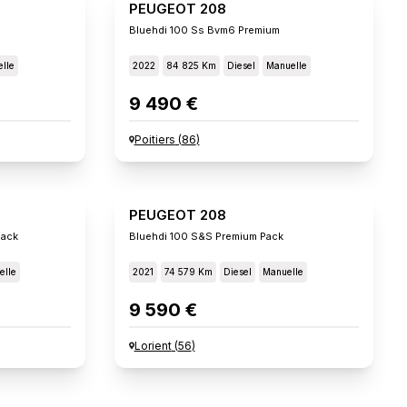
PEUGEOT 208
Bluehdi 100 Ss Bvm6 Premium
lle
2022
84 825 Km
Diesel
Manuelle
9 490 €
Poitiers
(
86
)
PEUGEOT 208
Pack
Bluehdi 100 S&s Premium Pack
elle
2021
74 579 Km
Diesel
Manuelle
9 590 €
Lorient
(
56
)