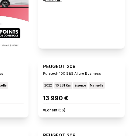
PEUGEOT 208
ss
Puretech 100 S&s Allure Business
elle
2022
10 281 Km
Essence
Manuelle
13 990 €
Lorient
(
56
)
PEUGEOT 208