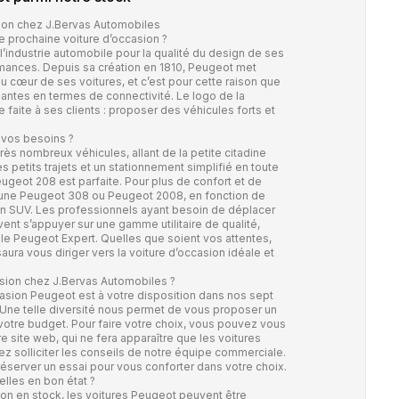
ion chez J.Bervas Automobiles
e prochaine voiture d’occasion ?
industrie automobile pour la qualité du design de ses
rmances. Depuis sa création en 1810, Peugeot met
 cœur de ses voitures, et c’est pour cette raison que
ntes en termes de connectivité. Le logo de la
faite à ses clients : proposer des véhicules forts et
 vos besoins ?
 nombreux véhicules, allant de la petite citadine
des petits trajets et un stationnement simplifié en toute
ugeot 208 est parfaite. Pour plus de confort et de
 une Peugeot 308 ou Peugeot 2008, en fonction de
un SUV. Les professionnels ayant besoin de déplacer
nt s’appuyer sur une gamme utilitaire de qualité,
e Peugeot Expert. Quelles que soient vos attentes,
ura vous diriger vers la voiture d’occasion idéale et
sion chez J.Bervas Automobiles ?
asion Peugeot est à votre disposition dans nos sept
Une telle diversité nous permet de vous proposer un
votre budget. Pour faire votre choix, vous pouvez vous
e site web, qui ne fera apparaître que les voitures
z solliciter les conseils de notre équipe commerciale.
éserver un essai pour vous conforter dans votre choix.
lles en bon état ?
ion en stock, les voitures Peugeot peuvent être