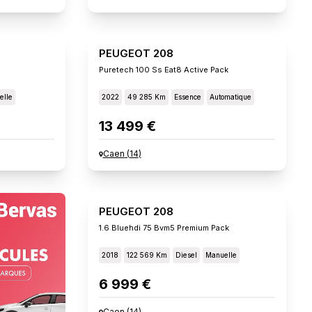
PEUGEOT 208
Puretech 100 Ss Eat8 Active Pack
elle
2022
49 285 Km
Essence
Automatique
13 499 €
Caen
(
14
)
PEUGEOT 208
1.6 Bluehdi 75 Bvm5 Premium Pack
2018
122 569 Km
Diesel
Manuelle
6 999 €
Caen
(
14
)