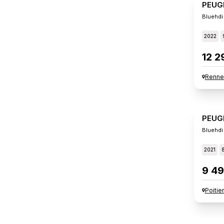
PEUG
Bluehdi
2022
12 2
Renne
PEUG
Bluehdi
2021
9 49
Poitie