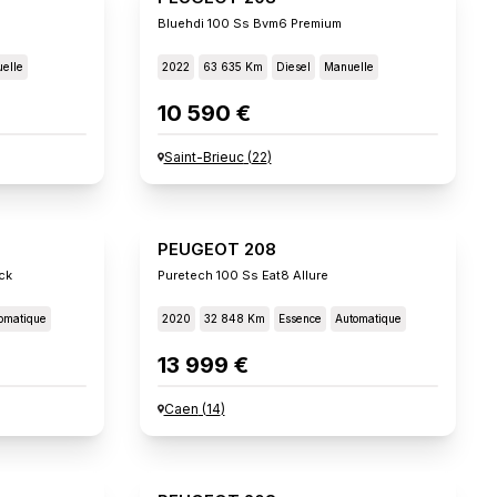
Bluehdi 100 Ss Bvm6 Premium
elle
2022
63 635 Km
Diesel
Manuelle
10 590 €
Saint-Brieuc
(
22
)
PEUGEOT 208
ck
Puretech 100 Ss Eat8 Allure
omatique
2020
32 848 Km
Essence
Automatique
13 999 €
Caen
(
14
)