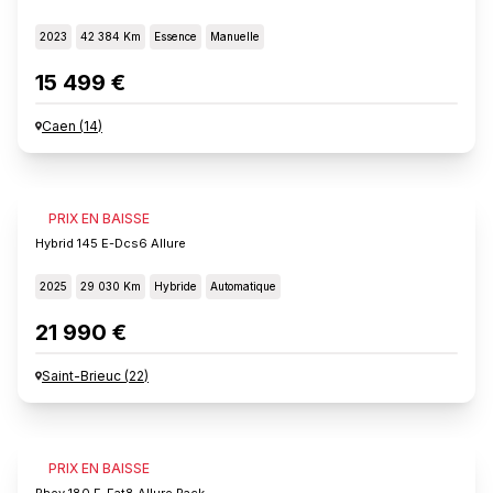
2023
42 384 Km
Essence
Manuelle
15 499 €
Caen
(
14
)
PEUGEOT 308
PRIX EN BAISSE
Hybrid 145 E-Dcs6 Allure
2025
29 030 Km
Hybride
Automatique
21 990 €
Saint-Brieuc
(
22
)
PEUGEOT 308
PRIX EN BAISSE
Phev 180 E-Eat8 Allure Pack