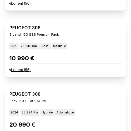
Lorient
(
56
)
PEUGEOT 308
Bluehdi 130 S&s Premium Pack
2021
78 246 Km
Diesel
Manuelle
10 990 €
Lorient
(
56
)
PEUGEOT 308
Phev 180 E-Eat8 Allure
2024
38 994 Km
Hybride
Automatique
20 990 €