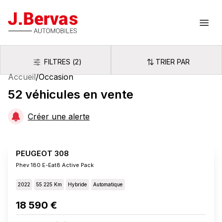
J.Bervas
Ouvr
FILTRES
(
2
)
TRIER PAR
Filtres
Trier par
Accueil
/
Occasion
52
véhicules
en vente
Créer une alerte
PEUGEOT 308
Phev 180 E-Eat8 Active Pack
2022
55 225 Km
Hybride
Automatique
18 590 €