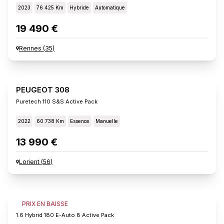
2023
76 425 Km
Hybride
Automatique
19 490 €
Rennes
(
35
)
PEUGEOT 308
Puretech 110 S&s Active Pack
2022
60 738 Km
Essence
Manuelle
13 990 €
Lorient
(
56
)
PEUGEOT 308
PRIX EN BAISSE
1.6 Hybrid 180 E-Auto 8 Active Pack