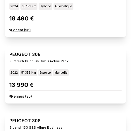
2024
65 191 Km
Hybride
Automatique
18 490 €
Lorient
(
56
)
PEUGEOT 308
Puretech 110ch Ss Bvm6 Active Pack
2022
51 355 Km
Essence
Manuelle
13 990 €
Rennes
(
35
)
PEUGEOT 308
Bluehdi 130 S&s Allure Business