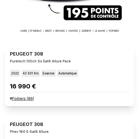
PEUGEOT 308
Puretech 130ch Ss Eat8 Allure Pack
2022
43 631 Km
Essence
Automatique
16 990 €
Poitiers
(
86
)
PEUGEOT 308
Phev 180 E-Eat8 Allure