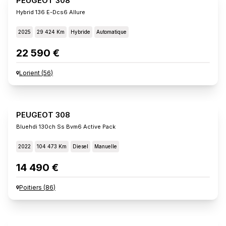
PEUGEOT 308
Hybrid 136 E-Dcs6 Allure
2025
29 424 Km
Hybride
Automatique
22 590 €
Lorient
(
56
)
PEUGEOT 308
Bluehdi 130ch Ss Bvm6 Active Pack
2022
104 473 Km
Diesel
Manuelle
14 490 €
Poitiers
(
86
)