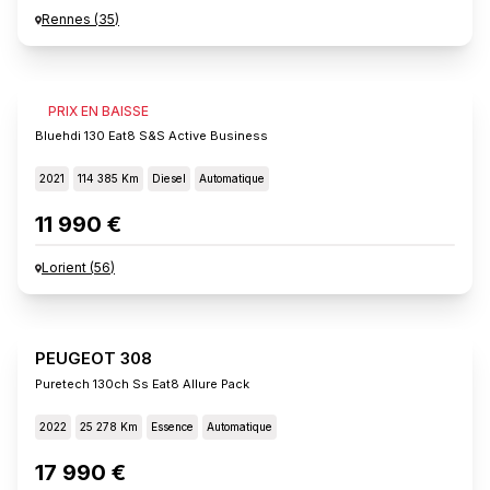
Rennes
(
35
)
PEUGEOT 308
PRIX EN BAISSE
Bluehdi 130 Eat8 S&s Active Business
2021
114 385 Km
Diesel
Automatique
11 990 €
Lorient
(
56
)
PEUGEOT 308
Puretech 130ch Ss Eat8 Allure Pack
2022
25 278 Km
Essence
Automatique
17 990 €