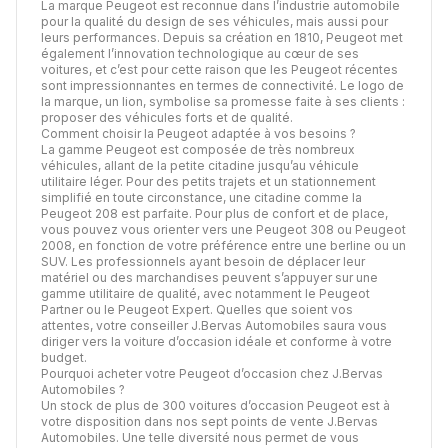
La marque Peugeot est reconnue dans l’industrie automobile
pour la qualité du design de ses véhicules, mais aussi pour
leurs performances. Depuis sa création en 1810, Peugeot met
également l’innovation technologique au cœur de ses
voitures, et c’est pour cette raison que les Peugeot récentes
sont impressionnantes en termes de connectivité. Le logo de
la marque, un lion, symbolise sa promesse faite à ses clients :
proposer des véhicules forts et de qualité.
Comment choisir la Peugeot adaptée à vos besoins ?
La gamme Peugeot est composée de très nombreux
véhicules, allant de la petite citadine jusqu’au véhicule
utilitaire léger. Pour des petits trajets et un stationnement
simplifié en toute circonstance, une citadine comme la
Peugeot 208 est parfaite. Pour plus de confort et de place,
vous pouvez vous orienter vers une Peugeot 308 ou Peugeot
2008, en fonction de votre préférence entre une berline ou un
SUV. Les professionnels ayant besoin de déplacer leur
matériel ou des marchandises peuvent s’appuyer sur une
gamme utilitaire de qualité, avec notamment le Peugeot
Partner ou le Peugeot Expert. Quelles que soient vos
attentes, votre conseiller J.Bervas Automobiles saura vous
diriger vers la voiture d’occasion idéale et conforme à votre
budget.
Pourquoi acheter votre Peugeot d’occasion chez J.Bervas
Automobiles ?
Un stock de plus de 300 voitures d’occasion Peugeot est à
votre disposition dans nos sept points de vente J.Bervas
Automobiles. Une telle diversité nous permet de vous