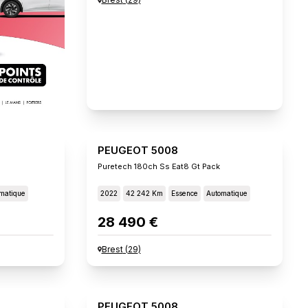
PEUGEOT 5008
Puretech 180ch Ss Eat8 Gt Pack
matique
2022
42 242 Km
Essence
Automatique
28 490 €
Brest
(
29
)
PEUGEOT 5008