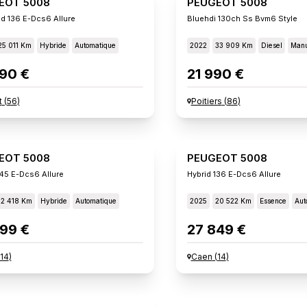
EOT 5008
PEUGEOT 5008
id 136 E-Dcs6 Allure
Bluehdi 130ch Ss Bvm6 Style
25 011 Km
Hybride
Automatique
2022
33 909 Km
Diesel
Manu
90 €
21 990 €
t
(
56
)
Poitiers
(
86
)
EOT 5008
PEUGEOT 5008
145 E-Dcs6 Allure
Hybrid 136 E-Dcs6 Allure
12 418 Km
Hybride
Automatique
2025
20 522 Km
Essence
Aut
99 €
27 849 €
14
)
Caen
(
14
)