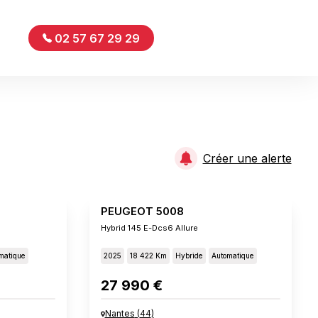
02 57 67 29 29
Créer une alerte
PEUGEOT 5008
Hybrid 145 E-Dcs6 Allure
matique
2025
18 422 Km
Hybride
Automatique
27 990 €
Nantes
(
44
)