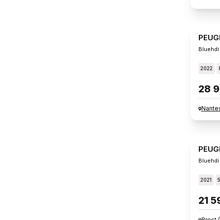
PEUG
Bluehdi
2022
28 9
Nante
PEUG
Bluehdi
2021
21 5
Brest
(