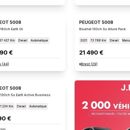
EOT 5008
PEUGEOT 5008
 180ch Eat8 Gt
Bluehdi 130ch Ss Allure Pack
87 427 Km
Diesel
Automatique
2021
73 788 Km
Diesel
Manu
90 €
21 490 €
s
(
44
)
Brest
(
29
)
EOT 5008
 130ch Ss Eat8 Active Business
51 234 Km
Diesel
Automatique
90 €
29
)