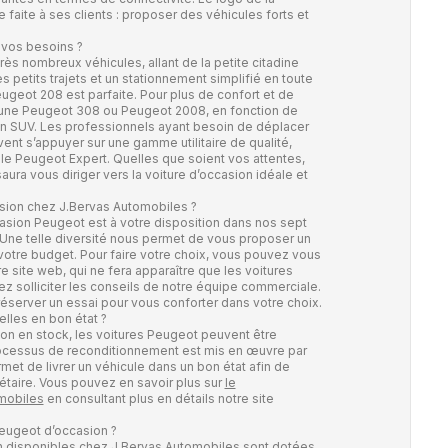
faite à ses clients : proposer des véhicules forts et
 vos besoins ?
 nombreux véhicules, allant de la petite citadine
des petits trajets et un stationnement simplifié en toute
ugeot 208 est parfaite. Pour plus de confort et de
 une Peugeot 308 ou Peugeot 2008, en fonction de
un SUV. Les professionnels ayant besoin de déplacer
nt s’appuyer sur une gamme utilitaire de qualité,
e Peugeot Expert. Quelles que soient vos attentes,
ura vous diriger vers la voiture d’occasion idéale et
sion chez J.Bervas Automobiles ?
asion Peugeot est à votre disposition dans nos sept
Une telle diversité nous permet de vous proposer un
votre budget. Pour faire votre choix, vous pouvez vous
e site web, qui ne fera apparaître que les voitures
z solliciter les conseils de notre équipe commerciale.
éserver un essai pour vous conforter dans votre choix.
lles en bon état ?
ion en stock, les voitures Peugeot peuvent être
ocessus de reconditionnement est mis en œuvre par
et de livrer un véhicule dans un bon état afin de
étaire. Vous pouvez en savoir plus sur
le
mobiles
en consultant plus en détails notre site
eugeot d’occasion ?
n disponibles chez J.Bervas Automobiles sont dotées