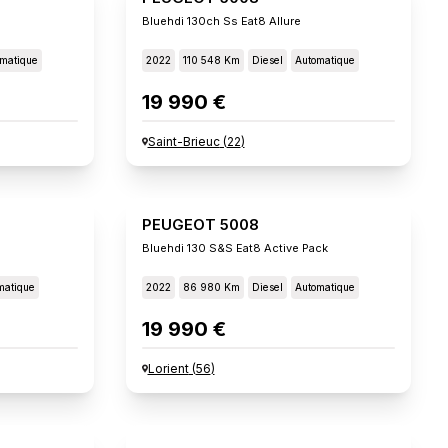
Bluehdi 130ch Ss Eat8 Allure
matique
2022
110 548 Km
Diesel
Automatique
19 990 €
Saint-Brieuc
(
22
)
PEUGEOT 5008
Bluehdi 130 S&s Eat8 Active Pack
matique
2022
86 980 Km
Diesel
Automatique
19 990 €
Lorient
(
56
)