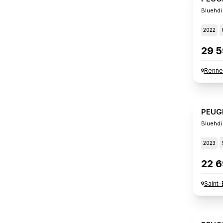
Bluehdi
2022
29 5
Renne
PEUG
Bluehdi
2023
22 6
Saint-