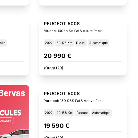
PEUGEOT 5008
Bluehdi 130ch Ss Eat8 Allure Pack
elle
2022
80 123 Km
Diesel
Automatique
20 990 €
Brest
(
29
)
PEUGEOT 5008
Puretech 130 S&s Eat8 Active Pack
2022
40 158 Km
Essence
Automatique
19 590 €
Brest
(
29
)