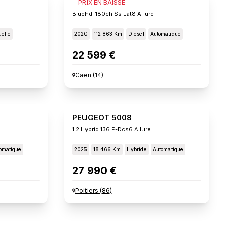
PEUGEOT 5008
PRIX EN BAISSE
Bluehdi 180ch Ss Eat8 Allure
elle
2020
112 863 Km
Diesel
Automatique
22 599 €
Caen
(
14
)
PEUGEOT 5008
1.2 Hybrid 136 E-Dcs6 Allure
omatique
2025
18 466 Km
Hybride
Automatique
27 990 €
Poitiers
(
86
)