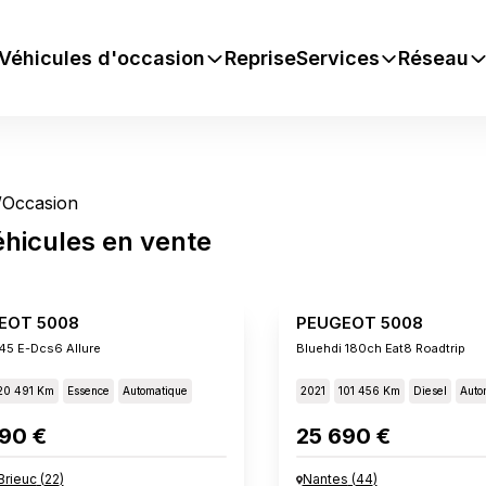
Véhicules d'occasion
Reprise
Services
Réseau
/
Occasion
éhicules
en vente
EOT 5008
PEUGEOT 5008
145 E-Dcs6 Allure
Bluehdi 180ch Eat8 Roadtrip
20 491 Km
Essence
Automatique
2021
101 456 Km
Diesel
Auto
90 €
25 690 €
Brieuc
(
22
)
Nantes
(
44
)