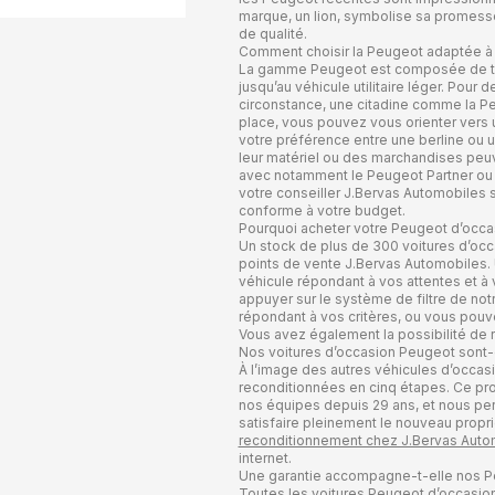
marque, un lion, symbolise sa promesse 
de qualité.
Comment choisir la Peugeot adaptée à
La gamme Peugeot est composée de très
jusqu’au véhicule utilitaire léger. Pour 
circonstance, une citadine comme la Pe
place, vous pouvez vous orienter vers
votre préférence entre une berline ou 
leur matériel ou des marchandises peuve
avec notamment le Peugeot Partner ou l
votre conseiller J.Bervas Automobiles sa
conforme à votre budget.
Pourquoi acheter votre Peugeot d’occa
Un stock de plus de 300 voitures d’occ
points de vente J.Bervas Automobiles. 
véhicule répondant à vos attentes et à 
appuyer sur le système de filtre de notr
répondant à vos critères, ou vous pouve
Vous avez également la possibilité de r
Nos voitures d’occasion Peugeot sont-e
À l’image des autres véhicules d’occas
reconditionnées en cinq étapes. Ce pr
nos équipes depuis 29 ans, et nous perm
satisfaire pleinement le nouveau propri
reconditionnement chez J.Bervas Auto
internet.
Une garantie accompagne-t-elle nos P
Toutes les voitures Peugeot d’occasio