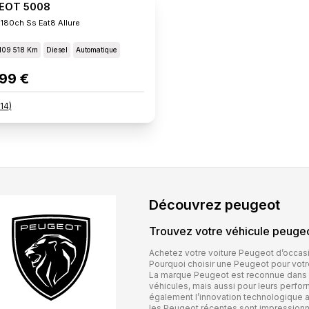
EOT 5008
 180ch Ss Eat8 Allure
109 518 Km
Diesel
Automatique
99 €
14
)
Découvrez
peugeot
Trouvez votre véhicule
peuge
Achetez votre voiture Peugeot d’occas
Pourquoi choisir une Peugeot pour votr
La marque Peugeot est reconnue dans l’
véhicules, mais aussi pour leurs perfo
également l’innovation technologique au
les Peugeot récentes sont impressionna