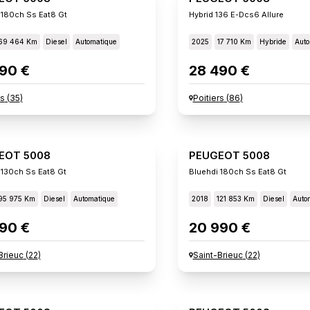
 180ch Ss Eat8 Gt
Hybrid 136 E-Dcs6 Allure
69 464 Km
Diesel
Automatique
2025
17 710 Km
Hybride
Auto
90 €
28 490 €
s
(
35
)
Poitiers
(
86
)
EOT 5008
PEUGEOT 5008
 130ch Ss Eat8 Gt
Bluehdi 180ch Ss Eat8 Gt
95 975 Km
Diesel
Automatique
2018
121 853 Km
Diesel
Auto
90 €
20 990 €
Brieuc
(
22
)
Saint-Brieuc
(
22
)