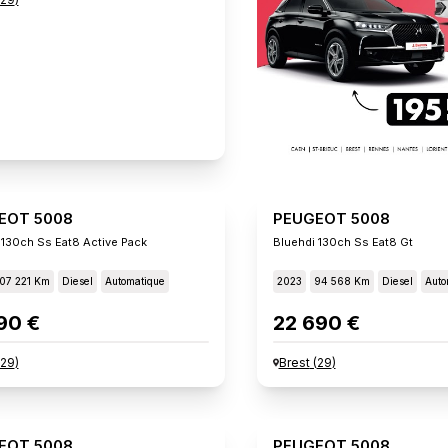
EOT 5008
PEUGEOT 5008
 130ch Ss Eat8 Active Pack
Bluehdi 130ch Ss Eat8 Gt
07 221 Km
Diesel
Automatique
2023
94 568 Km
Diesel
Auto
90 €
22 690 €
29
)
Brest
(
29
)
EOT 5008
PEUGEOT 5008