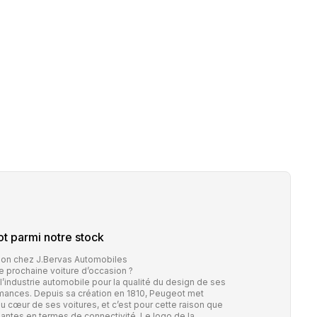
ot
parmi notre stock
ion chez J.Bervas Automobiles
e prochaine voiture d’occasion ?
industrie automobile pour la qualité du design de ses
rmances. Depuis sa création en 1810, Peugeot met
 cœur de ses voitures, et c’est pour cette raison que
ntes en termes de connectivité. Le logo de la