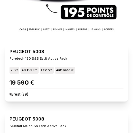
PEUGEOT 5008
Puretech 130 S&s Eat8 Active Pack
2022
40 158 Km
Essence
Automatique
19 590 €
Brest
(
29
)
PEUGEOT 5008
Bluehdi 130ch Ss Eat8 Active Pack