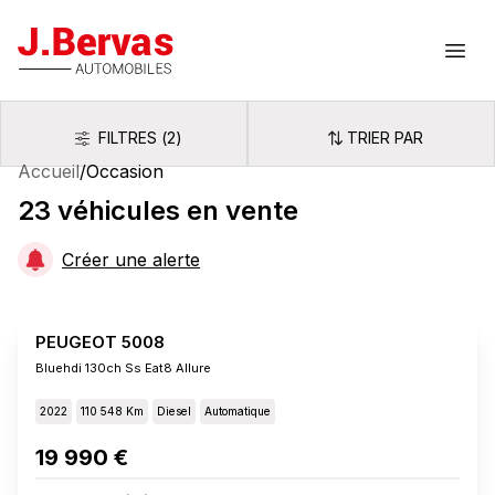
J.Bervas
Ouvr
FILTRES
(
2
)
TRIER PAR
Filtres
Trier par
Accueil
/
Occasion
23
véhicules
en vente
Créer une alerte
PEUGEOT 5008
Bluehdi 130ch Ss Eat8 Allure
2022
110 548 Km
Diesel
Automatique
19 990 €