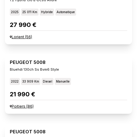
2025
25 011 Km
Hybride
Automatique
27 990 €
Lorient
(
56
)
PEUGEOT 5008
Bluehdi 130ch Ss Bvm6 Style
2022
33 909 Km
Diesel
Manuelle
21 990 €
Poitiers
(
86
)
PEUGEOT 5008