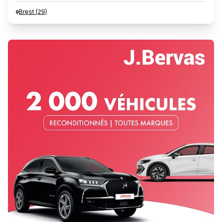
Brest
(
29
)