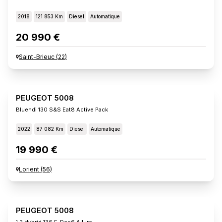
2018
121 853 Km
Diesel
Automatique
20 990 €
Saint-Brieuc
(
22
)
PEUGEOT 5008
Bluehdi 130 S&s Eat8 Active Pack
2022
87 082 Km
Diesel
Automatique
19 990 €
Lorient
(
56
)
PEUGEOT 5008
1.2 Hybrid 136 E-Dcs6 Allure