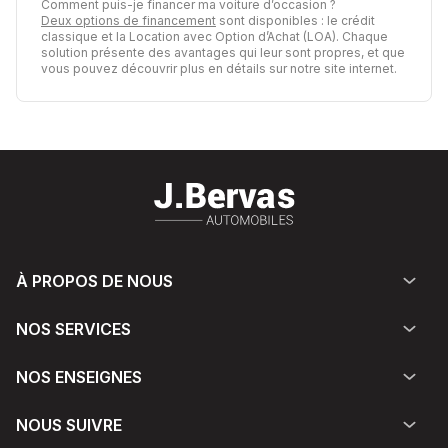
Comment puis-je financer ma voiture d’occasion ?
Deux options de financement
sont disponibles : le crédit
classique et la Location avec Option d’Achat (LOA). Chaque
solution présente des avantages qui leur sont propres, et que
vous pouvez découvrir plus en détails sur notre site internet.
À PROPOS DE NOUS
NOS SERVICES
NOS ENSEIGNES
NOUS SUIVRE