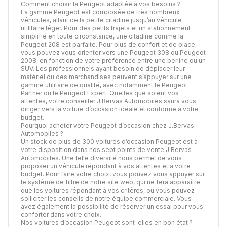
Comment choisir la Peugeot adaptée à vos besoins ?
La gamme Peugeot est composée de très nombreux
véhicules, allant de la petite citadine jusqu’au véhicule
utilitaire léger. Pour des petits trajets et un stationnement
simplifié en toute circonstance, une citadine comme la
Peugeot 208 est parfaite. Pour plus de confort et de place,
vous pouvez vous orienter vers une Peugeot 308 ou Peugeot
2008, en fonction de votre préférence entre une berline ou un
SUV. Les professionnels ayant besoin de déplacer leur
matériel ou des marchandises peuvent s’appuyer sur une
gamme utilitaire de qualité, avec notamment le Peugeot
Partner ou le Peugeot Expert. Quelles que soient vos
attentes, votre conseiller J.Bervas Automobiles saura vous
diriger vers la voiture d’occasion idéale et conforme à votre
budget.
Pourquoi acheter votre Peugeot d’occasion chez J.Bervas
Automobiles ?
Un stock de plus de 300 voitures d’occasion Peugeot est à
votre disposition dans nos sept points de vente J.Bervas
Automobiles. Une telle diversité nous permet de vous
proposer un véhicule répondant à vos attentes et à votre
budget. Pour faire votre choix, vous pouvez vous appuyer sur
le système de filtre de notre site web, qui ne fera apparaître
que les voitures répondant à vos critères, ou vous pouvez
solliciter les conseils de notre équipe commerciale. Vous
avez également la possibilité de réserver un essai pour vous
conforter dans votre choix.
Nos voitures d’occasion Peugeot sont-elles en bon état ?