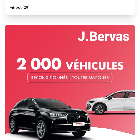
Brest
(
29
)