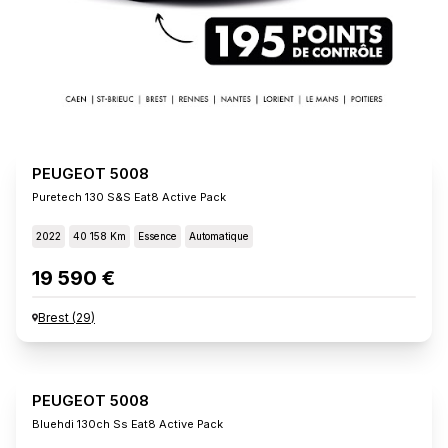
PEUGEOT 5008
Puretech 130 S&s Eat8 Active Pack
2022
40 158 Km
Essence
Automatique
19 590 €
Brest
(
29
)
PEUGEOT 5008
Bluehdi 130ch Ss Eat8 Active Pack