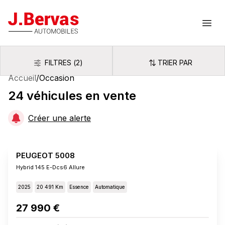
J.Bervas
Ouvr
FILTRES
(
2
)
TRIER PAR
Filtres
Trier par
Accueil
/
Occasion
24
véhicules
en vente
Créer une alerte
PEUGEOT 5008
Hybrid 145 E-Dcs6 Allure
2025
20 491 Km
Essence
Automatique
27 990 €