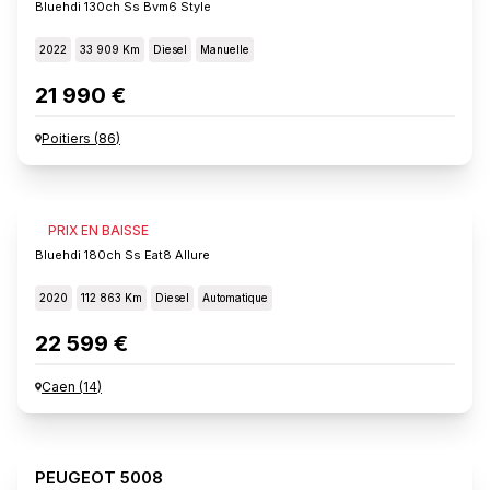
Bluehdi 130ch Ss Bvm6 Style
2022
33 909 Km
Diesel
Manuelle
21 990 €
Poitiers
(
86
)
PEUGEOT 5008
PRIX EN BAISSE
Bluehdi 180ch Ss Eat8 Allure
2020
112 863 Km
Diesel
Automatique
22 599 €
Caen
(
14
)
PEUGEOT 5008