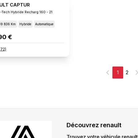
ULT CAPTUR
E-Tech Hybride Recharg 160 - 21
89 836 Km
Hybride
Automatique
90 €
(
72
)
1
2
Précédent
S
Découvrez
renault
Trouvez votre véhicule
renault