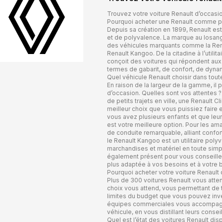
Trouvez votre voiture Renault d’occas
Pourquoi acheter une Renault comme pr
Depuis sa création en 1899, Renault e
et de polyvalence. La marque au losan
des véhicules marquants comme la Renau
Renault Kangoo. De la citadine à l’utilit
conçoit des voitures qui répondent aux
termes de gabarit, de confort, de dyna
Quel véhicule Renault choisir dans tou
En raison de la largeur de la gamme, il p
d’occasion. Quelles sont vos attentes 
de petits trajets en ville, une Renault
meilleur choix que vous puissiez faire
vous avez plusieurs enfants et que leur 
est votre meilleure option. Pour les am
de conduite remarquable, alliant confort
le Renault Kangoo est un utilitaire poly
marchandises et matériel en toute simpl
également présent pour vous conseiller 
plus adaptée à vos besoins et à votre 
Pourquoi acheter votre voiture Renault
Plus de 300 voitures Renault vous atten
choix vous attend, vous permettant de 
limites du budget que vous pouvez inves
équipes commerciales vous accompagne
véhicule, en vous distillant leurs conse
Quel est l’état des voitures Renault dis