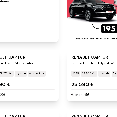
ULT CAPTUR
RENAULT CAPTUR
ull Hybrid 145 Evolution
Techno E-Tech Full Hybrid 145
79 173 Km
Hybride
Automatique
2025
33 240 Km
Hybride
Aut
90 €
23 590 €
29
)
Lorient
(
56
)
ULT CAPTUR
RENAULT CAPTUR