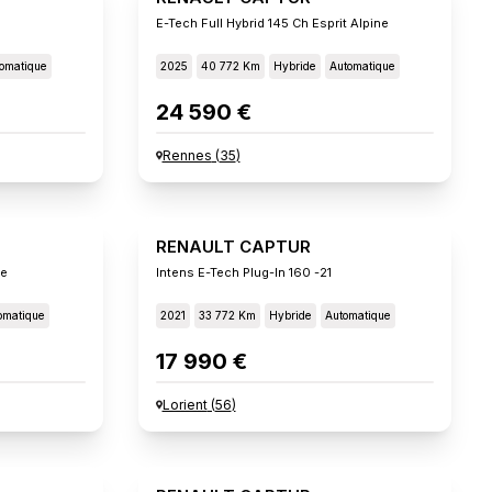
E-Tech Full Hybrid 145 Ch Esprit Alpine
omatique
2025
40 772 Km
Hybride
Automatique
24 590 €
Rennes
(
35
)
RENAULT CAPTUR
ne
Intens E-Tech Plug-In 160 -21
omatique
2021
33 772 Km
Hybride
Automatique
17 990 €
Lorient
(
56
)