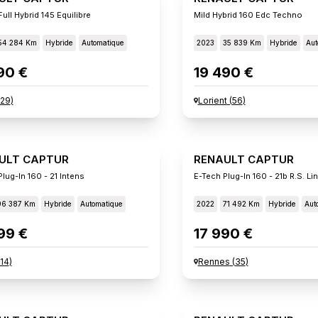
ull Hybrid 145 Equilibre
Mild Hybrid 160 Edc Techno
54 284 Km
Hybride
Automatique
2023
35 839 Km
Hybride
Aut
90 €
19 490 €
29
)
Lorient
(
56
)
ULT CAPTUR
RENAULT CAPTUR
lug-In 160 - 21 Intens
E-Tech Plug-In 160 - 21b R.s. Li
96 387 Km
Hybride
Automatique
2022
71 492 Km
Hybride
Aut
99 €
17 990 €
14
)
Rennes
(
35
)