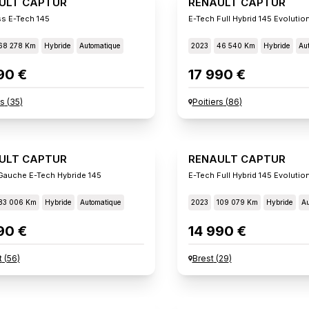
ULT CAPTUR
RENAULT CAPTUR
s E-Tech 145
E-Tech Full Hybrid 145 Evolutio
68 278 Km
Hybride
Automatique
2023
46 540 Km
Hybride
Au
90 €
17 990 €
s
(
35
)
Poitiers
(
86
)
ULT CAPTUR
RENAULT CAPTUR
 Gauche E-Tech Hybride 145
E-Tech Full Hybrid 145 Evolutio
83 006 Km
Hybride
Automatique
2023
109 079 Km
Hybride
Au
90 €
14 990 €
t
(
56
)
Brest
(
29
)