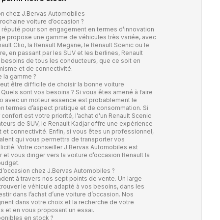
ion chez J.Bervas Automobiles
ochaine voiture d’occasion ?
st réputé pour son engagement en termes d’innovation
ge propose une gamme de véhicules très variée, avec
lt Clio, la Renault Megane, le Renault Scenic ou le
aire, en passant par les SUV et les berlines, Renault
 besoins de tous les conducteurs, que ce soit en
misme et de connectivité.
te la gamme ?
eut être difficile de choisir la bonne voiture
? Quels sont vos besoins ? Si vous êtes amené à faire
 Clio avec un moteur essence est probablement le
 en termes d’aspect pratique et de consommation. Si
confort est votre priorité, l’achat d’un Renault Scenic
ateurs de SUV, le Renault Kadjar offre une expérience
 et connectivité. Enfin, si vous êtes un professionnel,
valent qui vous permettra de transporter vos
icité. Votre conseiller J.Bervas Automobiles est
et vous diriger vers la voiture d’occasion Renault la
budget.
 d’occasion chez J.Bervas Automobiles ?
dent à travers nos sept points de vente. Un large
trouver le véhicule adapté à vos besoins, dans les
tir dans l’achat d’une voiture d’occasion. Nos
nt dans votre choix et la recherche de votre
ils et en vous proposant un essai.
ponibles en stock ?