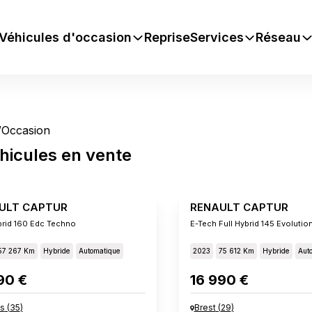
Véhicules d'occasion
Reprise
Services
Réseau
/
Occasion
hicules
en vente
ULT CAPTUR
RENAULT CAPTUR
brid 160 Edc Techno
E-Tech Full Hybrid 145 Evolutio
57 267 Km
Hybride
Automatique
2023
75 612 Km
Hybride
Aut
90 €
16 990 €
s
(
35
)
Brest
(
29
)