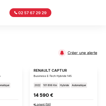
02 57 67 29 29
Créer une alerte
RENAULT CAPTUR
n
Business E-Tech Hybride 145
omatique
2022
101 896 Km
Hybride
Automatique
14 590 €
Lorient
(
56
)