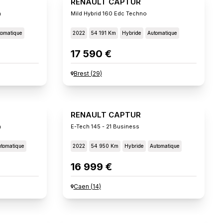
RENAULT CAPTUR
n
Mild Hybrid 160 Edc Techno
tomatique
2022
54 191 Km
Hybride
Automatique
17 590 €
Brest
(
29
)
RENAULT CAPTUR
n
E-Tech 145 - 21 Business
tomatique
2022
54 950 Km
Hybride
Automatique
16 999 €
Caen
(
14
)