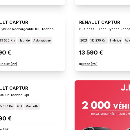
ULT CAPTUR
RENAULT CAPTUR
Hybride Rechargeable 160 Techno
Business E-Tech Hybride Recha
69 550 Km
Hybride
Automatique
2021
113 239 Km
Hybride
Aut
90 €
13 590 €
Brieuc
(
22
)
Brest
(
29
)
ULT CAPTUR
00 Ch Techno Gpl
15 337 Km
Gpl
Manuelle
90 €
s
(
35
)