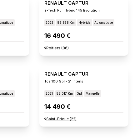
RENAULT CAPTUR
E-Tech Full Hybrid 145 Evolution
omatique
2023
86 858 Km
Hybride
Automatique
16 490 €
Poitiers
(
86
)
RENAULT CAPTUR
Tce 100 Gpl - 21 Intens
omatique
2021
58 017 Km
Gpl
Manuelle
14 490 €
Saint-Brieuc
(
22
)