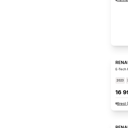
RENA
E-Tech F
2023
16 9
Brest
(
RENA