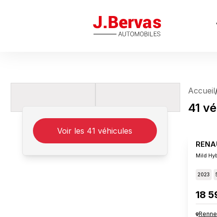
J.Bervas
Accueil
41
vé
Voir les
41
véhicules
RENA
Mild Hy
2023
18 5
Renne