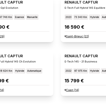
ULT CAPTUR
RENAULT CAPTUR
 Gpl Evolution
E-Tech Full Hybrid 145 Equilibre
47 746 Km
Essence
Manuelle
2023
73 340 Km
Hybride
Aut
90 €
16 590 €
29
)
Saint-Brieuc
(
22
)
ULT CAPTUR
RENAULT CAPTUR
Full Hybrid 145 Ch Evolution
E-Tech 145 - 21 Business
28 624 Km
Hybride
Automatique
2022
87 975 Km
Hybride
Aut
99 €
15 799 €
14
)
Caen
(
14
)