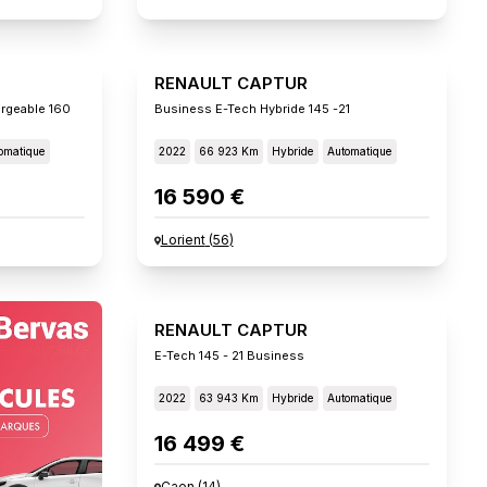
RENAULT CAPTUR
rgeable 160
Business E-Tech Hybride 145 -21
omatique
2022
66 923 Km
Hybride
Automatique
16 590 €
Lorient
(
56
)
RENAULT CAPTUR
E-Tech 145 - 21 Business
2022
63 943 Km
Hybride
Automatique
16 499 €
Caen
(
14
)