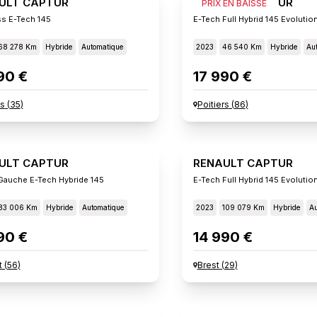
ULT CAPTUR
RENAULT CAPTUR
PRIX EN BAISSE
s E-Tech 145
E-Tech Full Hybrid 145 Evolutio
68 278 Km
Hybride
Automatique
2023
46 540 Km
Hybride
Au
90 €
17 990 €
s
(
35
)
Poitiers
(
86
)
ULT CAPTUR
RENAULT CAPTUR
 Gauche E-Tech Hybride 145
E-Tech Full Hybrid 145 Evolutio
83 006 Km
Hybride
Automatique
2023
109 079 Km
Hybride
Au
90 €
14 990 €
t
(
56
)
Brest
(
29
)