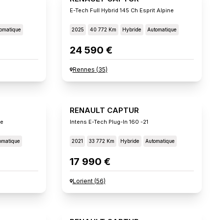
E-Tech Full Hybrid 145 Ch Esprit Alpine
omatique
2025
40 772 Km
Hybride
Automatique
24 590 €
Rennes
(
35
)
RENAULT CAPTUR
ne
Intens E-Tech Plug-In 160 -21
omatique
2021
33 772 Km
Hybride
Automatique
17 990 €
Lorient
(
56
)