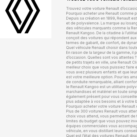
Trouvez votre voiture Renault d’occas
Pourquoi acheter une Renault comme pr
Depuis sa création en 1899, Renault e
et de polyvalence. La marque au losan
des véhicules marquants comme la Renau
Renault Kangoo. De la citadine à l’utilit
conçoit des voitures qui répondent aux
termes de gabarit, de confort, de dyna
Quel véhicule Renault choisir dans tou
En raison de la largeur de la gamme, il p
d’occasion. Quelles sont vos attentes 
de petits trajets en ville, une Renault
meilleur choix que vous puissiez faire
vous avez plusieurs enfants et que leur 
est votre meilleure option. Pour les am
de conduite remarquable, alliant confort
le Renault Kangoo est un utilitaire poly
marchandises et matériel en toute simpl
également présent pour vous conseiller 
plus adaptée à vos besoins et à votre 
Pourquoi acheter votre voiture Renault
Plus de 300 voitures Renault vous atten
choix vous attend, vous permettant de 
limites du budget que vous pouvez inves
équipes commerciales vous accompagne
véhicule, en vous distillant leurs conse
Quel est l’état des voitures Renault dis