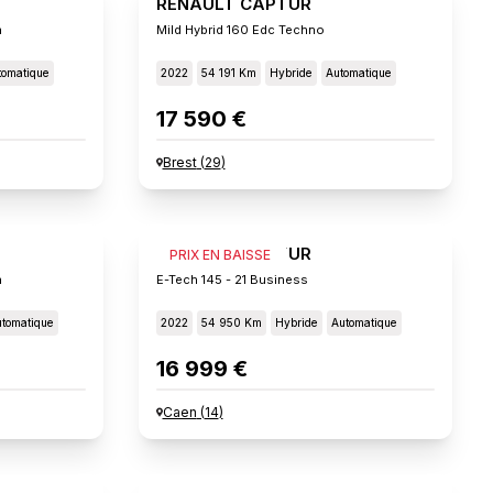
RENAULT CAPTUR
n
Mild Hybrid 160 Edc Techno
tomatique
2022
54 191 Km
Hybride
Automatique
17 590 €
Brest
(
29
)
RENAULT CAPTUR
PRIX EN BAISSE
n
E-Tech 145 - 21 Business
tomatique
2022
54 950 Km
Hybride
Automatique
16 999 €
Caen
(
14
)