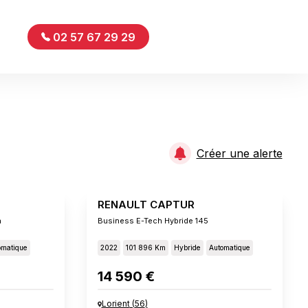
02 57 67 29 29
Créer une alerte
RENAULT CAPTUR
n
Business E-Tech Hybride 145
omatique
2022
101 896 Km
Hybride
Automatique
14 590 €
Lorient
(
56
)