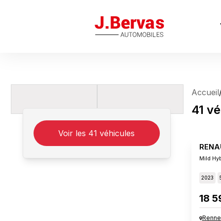
J.Bervas
Accueil
41
vé
Voir les
41
véhicules
RENA
Mild Hy
2023
18 5
Renne