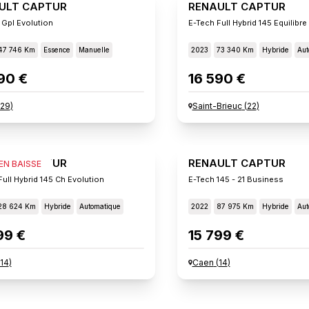
ULT CAPTUR
RENAULT CAPTUR
 Gpl Evolution
E-Tech Full Hybrid 145 Equilibre
47 746 Km
Essence
Manuelle
2023
73 340 Km
Hybride
Aut
90 €
16 590 €
29
)
Saint-Brieuc
(
22
)
ULT CAPTUR
RENAULT CAPTUR
 EN BAISSE
Full Hybrid 145 Ch Evolution
E-Tech 145 - 21 Business
28 624 Km
Hybride
Automatique
2022
87 975 Km
Hybride
Aut
99 €
15 799 €
14
)
Caen
(
14
)