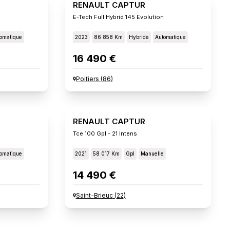
RENAULT CAPTUR
E-Tech Full Hybrid 145 Evolution
omatique
2023
86 858 Km
Hybride
Automatique
16 490 €
Poitiers
(
86
)
RENAULT CAPTUR
Tce 100 Gpl - 21 Intens
omatique
2021
58 017 Km
Gpl
Manuelle
14 490 €
Saint-Brieuc
(
22
)