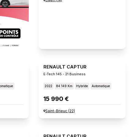
RENAULT CAPTUR
E-Tech 145 - 21 Business
omatique
2022
84 149 Km
Hybride
Automatique
15 990 €
Saint-Brieuc
(
22
)
RENAULT CAPTUR