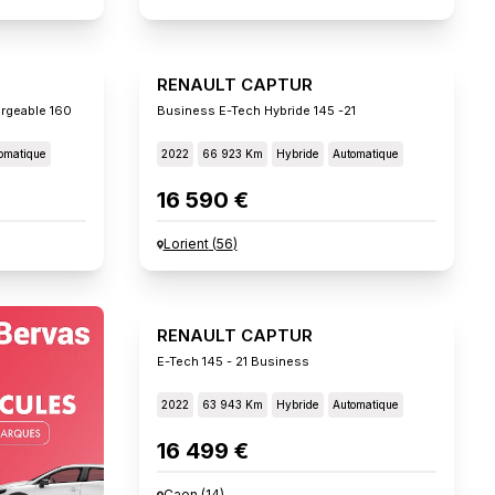
RENAULT CAPTUR
rgeable 160
Business E-Tech Hybride 145 -21
omatique
2022
66 923 Km
Hybride
Automatique
16 590 €
Lorient
(
56
)
RENAULT CAPTUR
E-Tech 145 - 21 Business
2022
63 943 Km
Hybride
Automatique
16 499 €
Caen
(
14
)