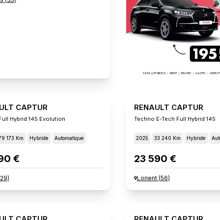
ULT CAPTUR
RENAULT CAPTUR
ull Hybrid 145 Evolution
Techno E-Tech Full Hybrid 145
79 173 Km
Hybride
Automatique
2025
33 240 Km
Hybride
Aut
90 €
23 590 €
29
)
Lorient
(
56
)
ULT CAPTUR
RENAULT CAPTUR