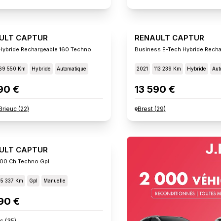
ULT CAPTUR
RENAULT CAPTUR
Hybride Rechargeable 160 Techno
Business E-Tech Hybride Recha
69 550 Km
Hybride
Automatique
2021
113 239 Km
Hybride
Aut
90 €
13 590 €
Brieuc
(
22
)
Brest
(
29
)
ULT CAPTUR
00 Ch Techno Gpl
15 337 Km
Gpl
Manuelle
90 €
s
(
35
)