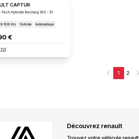
ULT CAPTUR
E-Tech Hybride Recharg 160 - 21
89 836 Km
Hybride
Automatique
90 €
(
72
)
1
2
Précédent
S
Découvrez
renault
Trouvez votre véhicule
renault