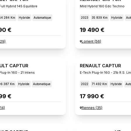
ull Hybrid 145 Equilibre
Mild Hybrid 160 Edc Techno
54 284 Km
Hybride
Automatique
2023
35 839 Km
Hybride
Aut
90 €
19 490 €
29
)
Lorient
(
56
)
ULT CAPTUR
RENAULT CAPTUR
lug-In 160 - 21 Intens
E-Tech Plug-In 160 - 21b R.s. Li
96 387 Km
Hybride
Automatique
2022
71 492 Km
Hybride
Aut
99 €
17 990 €
14
)
Rennes
(
35
)