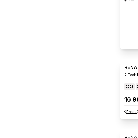
RENA
E-Tech F
2023
16 9
Brest
(
RENA