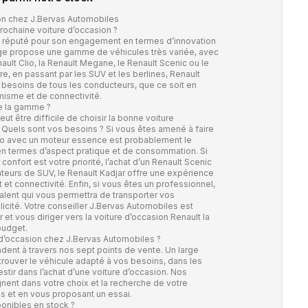
ion chez J.Bervas Automobiles
ochaine voiture d’occasion ?
st réputé pour son engagement en termes d’innovation
ge propose une gamme de véhicules très variée, avec
lt Clio, la Renault Megane, le Renault Scenic ou le
aire, en passant par les SUV et les berlines, Renault
 besoins de tous les conducteurs, que ce soit en
misme et de connectivité.
te la gamme ?
eut être difficile de choisir la bonne voiture
? Quels sont vos besoins ? Si vous êtes amené à faire
 Clio avec un moteur essence est probablement le
 en termes d’aspect pratique et de consommation. Si
confort est votre priorité, l’achat d’un Renault Scenic
ateurs de SUV, le Renault Kadjar offre une expérience
 et connectivité. Enfin, si vous êtes un professionnel,
valent qui vous permettra de transporter vos
icité. Votre conseiller J.Bervas Automobiles est
et vous diriger vers la voiture d’occasion Renault la
budget.
 d’occasion chez J.Bervas Automobiles ?
dent à travers nos sept points de vente. Un large
trouver le véhicule adapté à vos besoins, dans les
tir dans l’achat d’une voiture d’occasion. Nos
nt dans votre choix et la recherche de votre
ils et en vous proposant un essai.
ponibles en stock ?