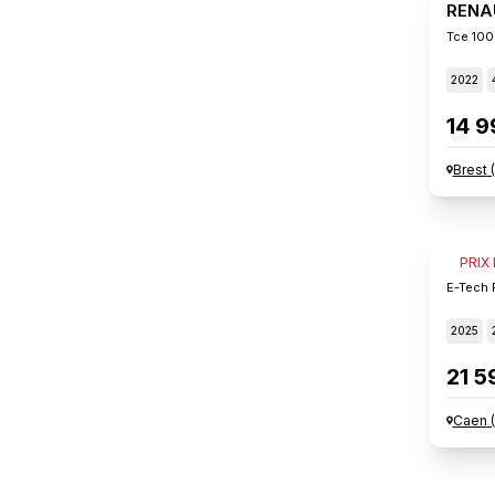
RENA
Tce 100
2022
14 9
Brest
(
RENA
PRIX
E-Tech 
2025
21 5
Caen
(