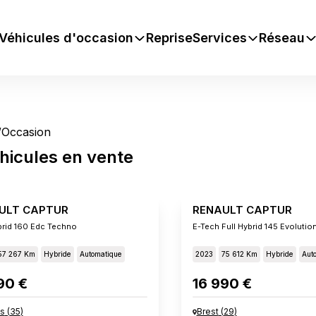
Véhicules d'occasion
Reprise
Services
Réseau
/
Occasion
hicules
en vente
ULT CAPTUR
RENAULT CAPTUR
brid 160 Edc Techno
E-Tech Full Hybrid 145 Evolutio
57 267 Km
Hybride
Automatique
2023
75 612 Km
Hybride
Aut
90 €
16 990 €
s
(
35
)
Brest
(
29
)