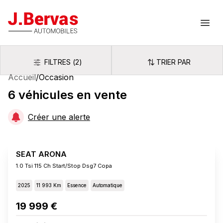
J.Bervas
Ouvr
FILTRES
(
2
)
TRIER PAR
Filtres
Trier par
Accueil
/
Occasion
6
véhicules
en vente
Créer une alerte
SEAT ARONA
1.0 Tsi 115 Ch Start/stop Dsg7 Copa
2025
11 993 Km
Essence
Automatique
19 999 €