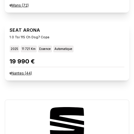
Mans
(
72
)
SEAT ARONA
1.0 Tsi 115 Ch Dsg7 Copa
2025
11 721 Km
Essence
Automatique
19 990 €
Nantes
(
44
)