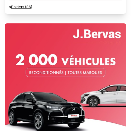
Poitiers
(
86
)