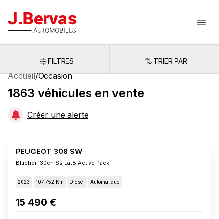
J.Bervas
Ouvr
FILTRES
TRIER PAR
Filtres
Trier par
Accueil
/
Occasion
1863
véhicules
en vente
Créer une alerte
PEUGEOT 308 SW
Bluehdi 130ch Ss Eat8 Active Pack
2023
107 752 Km
Diesel
Automatique
15 490 €