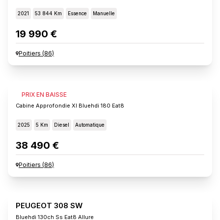
2021
53 844 Km
Essence
Manuelle
19 990 €
Poitiers
(
86
)
FIAT SCUDO
PRIX EN BAISSE
Cabine Approfondie Xl Bluehdi 180 Eat8
2025
5 Km
Diesel
Automatique
38 490 €
Poitiers
(
86
)
PEUGEOT 308 SW
Bluehdi 130ch Ss Eat8 Allure