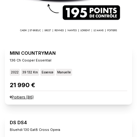
MINI COUNTRYMAN
136 Ch Cooper Essential
2022
39 132 Km
Essence
Manuelle
21 990 €
Poitiers
(
86
)
DS DS4
Bluehdi 130 Eat8 Cross Opera