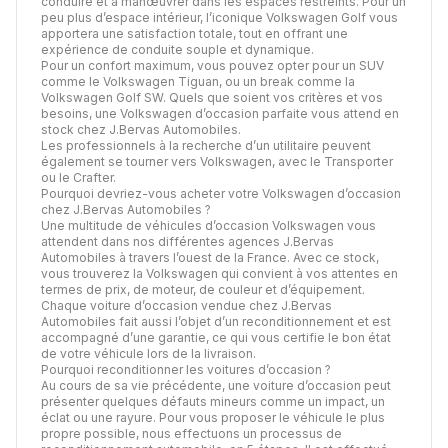
conduire et à manœuvrer dans les espaces restreints. Pour un
peu plus d’espace intérieur, l’iconique Volkswagen Golf vous
apportera une satisfaction totale, tout en offrant une
expérience de conduite souple et dynamique.
Pour un confort maximum, vous pouvez opter pour un SUV
comme le Volkswagen Tiguan, ou un break comme la
Volkswagen Golf SW. Quels que soient vos critères et vos
besoins, une Volkswagen d’occasion parfaite vous attend en
stock chez J.Bervas Automobiles.
Les professionnels à la recherche d’un utilitaire peuvent
également se tourner vers Volkswagen, avec le Transporter
ou le Crafter.
Pourquoi devriez-vous acheter votre Volkswagen d’occasion
chez J.Bervas Automobiles ?
Une multitude de véhicules d’occasion Volkswagen vous
attendent dans nos différentes agences J.Bervas
Automobiles à travers l’ouest de la France. Avec ce stock,
vous trouverez la Volkswagen qui convient à vos attentes en
termes de prix, de moteur, de couleur et d’équipement.
Chaque voiture d’occasion vendue chez J.Bervas
Automobiles fait aussi l’objet d’un reconditionnement et est
accompagné d’une garantie, ce qui vous certifie le bon état
de votre véhicule lors de la livraison.
Pourquoi reconditionner les voitures d’occasion ?
Au cours de sa vie précédente, une voiture d’occasion peut
présenter quelques défauts mineurs comme un impact, un
éclat ou une rayure. Pour vous proposer le véhicule le plus
propre possible, nous effectuons un processus de