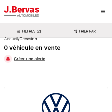
J.Bervas
Ouvr
FILTRES
(
2
)
TRIER PAR
Filtres
Trier par
Accueil
/
Occasion
0
véhicule
en vente
Créer une alerte