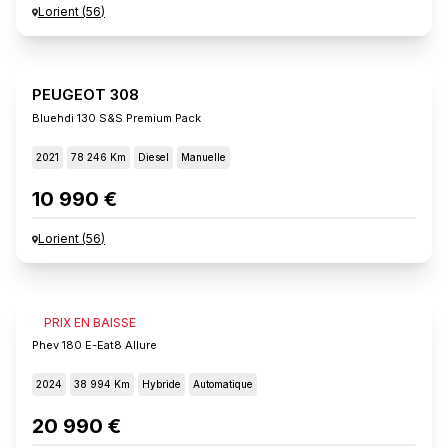
Lorient
(
56
)
PEUGEOT 308
Bluehdi 130 S&s Premium Pack
2021
78 246 Km
Diesel
Manuelle
10 990 €
Lorient
(
56
)
PEUGEOT 308
PRIX EN BAISSE
Phev 180 E-Eat8 Allure
2024
38 994 Km
Hybride
Automatique
20 990 €