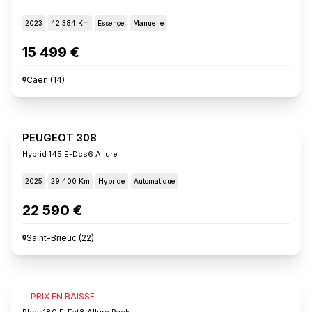
2023
42 384 Km
Essence
Manuelle
15 499 €
Caen
(
14
)
PEUGEOT 308
Hybrid 145 E-Dcs6 Allure
2025
29 400 Km
Hybride
Automatique
22 590 €
Saint-Brieuc
(
22
)
PEUGEOT 308
PRIX EN BAISSE
Phev 180 E-Eat8 Allure Pack