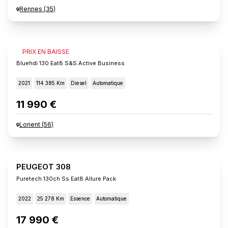
Rennes
(
35
)
PEUGEOT 308
PRIX EN BAISSE
Bluehdi 130 Eat8 S&s Active Business
2021
114 385 Km
Diesel
Automatique
11 990 €
Lorient
(
56
)
PEUGEOT 308
Puretech 130ch Ss Eat8 Allure Pack
2022
25 278 Km
Essence
Automatique
17 990 €