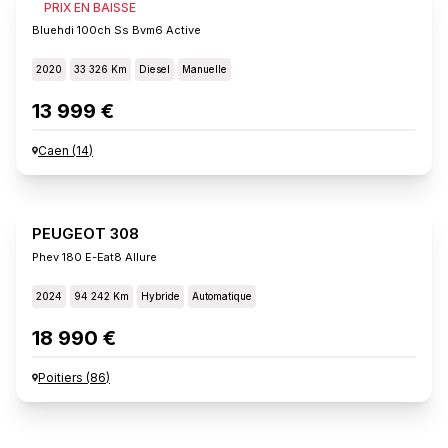
PEUGEOT 308
PRIX EN BAISSE
Bluehdi 100ch Ss Bvm6 Active
2020
33 326 Km
Diesel
Manuelle
13 999 €
Caen
(
14
)
PEUGEOT 308
Phev 180 E-Eat8 Allure
2024
94 242 Km
Hybride
Automatique
18 990 €
Poitiers
(
86
)