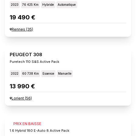
2023
76 425 Km
Hybride
Automatique
19 490 €
Rennes
(
35
)
PEUGEOT 308
Puretech 110 S&s Active Pack
2022
60 738 Km
Essence
Manuelle
13 990 €
Lorient
(
56
)
PEUGEOT 308
PRIX EN BAISSE
1.6 Hybrid 180 E-Auto 8 Active Pack