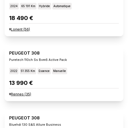
2024
65 191 Km
Hybride
Automatique
18 490 €
Lorient
(
56
)
PEUGEOT 308
Puretech 110ch Ss Bvm6 Active Pack
2022
51 355 Km
Essence
Manuelle
13 990 €
Rennes
(
35
)
PEUGEOT 308
Bluehdi 130 S&s Allure Business