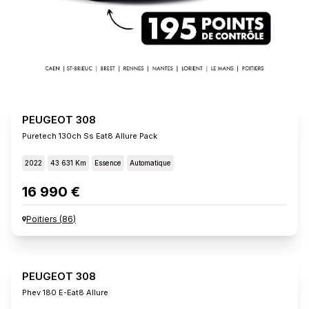
PEUGEOT 308
Puretech 130ch Ss Eat8 Allure Pack
2022
43 631 Km
Essence
Automatique
16 990 €
Poitiers
(
86
)
PEUGEOT 308
Phev 180 E-Eat8 Allure