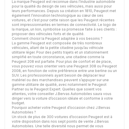
La marque Peugeot est reconnue dans l’industrie automobile
pour la qualité du design de ses véhicules, mais aussi pour
leurs performances. Depuis sa création en 1810, Peugeot met
également l’innovation technologique au cœur de ses
voitures, et c’est pour cette raison que les Peugeot récentes
sont impressionnantes en termes de connectivité. Le logo de
la marque, un lion, symbolise sa promesse faite à ses clients :
proposer des véhicules forts et de qualité.
Comment choisir la Peugeot adaptée à vos besoins ?
La gamme Peugeot est composée de très nombreux
véhicules, allant de la petite citadine jusqu’au véhicule
utilitaire léger. Pour des petits trajets et un stationnement
simplifié en toute circonstance, une citadine comme la
Peugeot 208 est parfaite. Pour plus de confort et de place,
vous pouvez vous orienter vers une Peugeot 308 ou Peugeot
2008, en fonction de votre préférence entre une berline ou un
SUV. Les professionnels ayant besoin de déplacer leur
matériel ou des marchandises peuvent s’appuyer sur une
gamme utilitaire de qualité, avec notamment le Peugeot
Partner ou le Peugeot Expert. Quelles que soient vos
attentes, votre conseiller J.Bervas Automobiles saura vous
diriger vers la voiture d’occasion idéale et conforme à votre
budget.
Pourquoi acheter votre Peugeot d’occasion chez J.Bervas
Automobiles ?
Un stock de plus de 300 voitures d’occasion Peugeot est à
votre disposition dans nos sept points de vente J.Bervas
Automobiles. Une telle diversité nous permet de vous