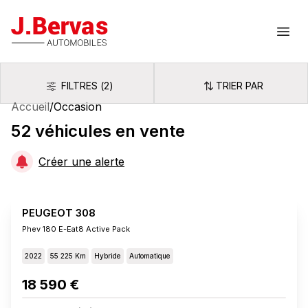
J.Bervas
Ouvr
FILTRES
(
2
)
TRIER PAR
Filtres
Trier par
Accueil
/
Occasion
52
véhicules
en vente
Créer une alerte
PEUGEOT 308
Phev 180 E-Eat8 Active Pack
2022
55 225 Km
Hybride
Automatique
18 590 €