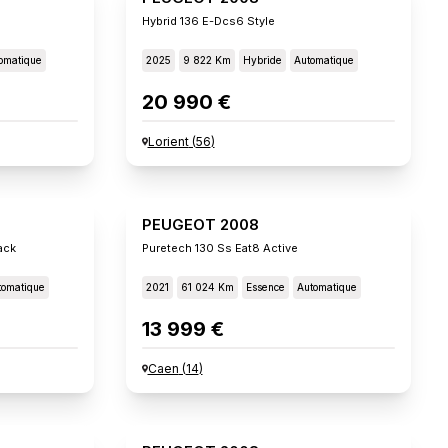
Hybrid 136 E-Dcs6 Style
omatique
2025
9 822 Km
Hybride
Automatique
20 990 €
Lorient
(
56
)
PEUGEOT 2008
ack
Puretech 130 Ss Eat8 Active
tomatique
2021
61 024 Km
Essence
Automatique
13 999 €
Caen
(
14
)