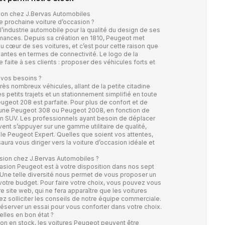
ion chez J.Bervas Automobiles
e prochaine voiture d’occasion ?
industrie automobile pour la qualité du design de ses
rmances. Depuis sa création en 1810, Peugeot met
 cœur de ses voitures, et c’est pour cette raison que
ntes en termes de connectivité. Le logo de la
faite à ses clients : proposer des véhicules forts et
 vos besoins ?
 nombreux véhicules, allant de la petite citadine
des petits trajets et un stationnement simplifié en toute
ugeot 208 est parfaite. Pour plus de confort et de
 une Peugeot 308 ou Peugeot 2008, en fonction de
un SUV. Les professionnels ayant besoin de déplacer
nt s’appuyer sur une gamme utilitaire de qualité,
e Peugeot Expert. Quelles que soient vos attentes,
ura vous diriger vers la voiture d’occasion idéale et
sion chez J.Bervas Automobiles ?
asion Peugeot est à votre disposition dans nos sept
Une telle diversité nous permet de vous proposer un
votre budget. Pour faire votre choix, vous pouvez vous
e site web, qui ne fera apparaître que les voitures
z solliciter les conseils de notre équipe commerciale.
éserver un essai pour vous conforter dans votre choix.
lles en bon état ?
ion en stock, les voitures Peugeot peuvent être