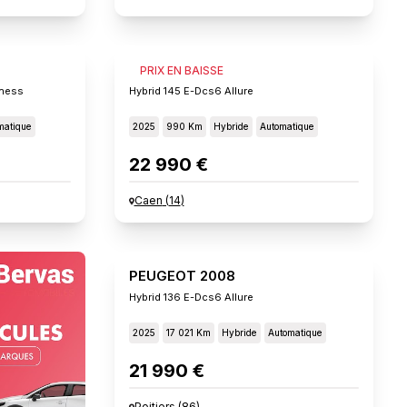
PEUGEOT 2008
PRIX EN BAISSE
iness
Hybrid 145 E-Dcs6 Allure
matique
2025
990 Km
Hybride
Automatique
22 990 €
Caen
(
14
)
PEUGEOT 2008
Hybrid 136 E-Dcs6 Allure
2025
17 021 Km
Hybride
Automatique
21 990 €
Poitiers
(
86
)