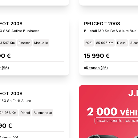
EOT 2008
PEUGEOT 2008
100 S&s Active Business
Bluehdi 130 Ss Eat8 Allure Bus
53 547 Km
Essence
Manuelle
2021
85 098 Km
Diesel
Auto
90 €
15 990 €
t
(
56
)
Rennes
(
35
)
EOT 2008
 130 Ss Eat8 Allure
124 956 Km
Diesel
Automatique
90 €
Brieuc
(
22
)