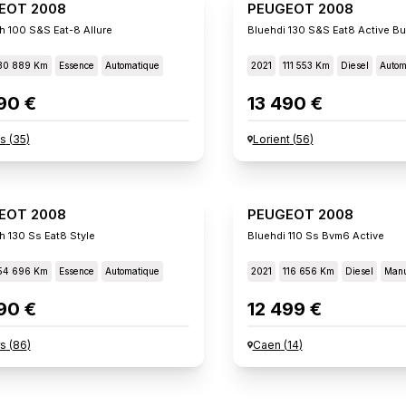
EOT 2008
PEUGEOT 2008
h 100 S&s Eat-8 Allure
Bluehdi 130 S&s Eat8 Active B
30 889 Km
Essence
Automatique
2021
111 553 Km
Diesel
Autom
90 €
13 490 €
s
(
35
)
Lorient
(
56
)
EOT 2008
PEUGEOT 2008
h 130 Ss Eat8 Style
Bluehdi 110 Ss Bvm6 Active
54 696 Km
Essence
Automatique
2021
116 656 Km
Diesel
Manu
90 €
12 499 €
rs
(
86
)
Caen
(
14
)