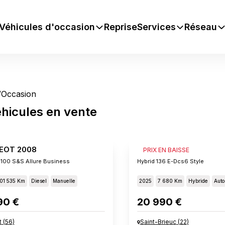
Véhicules d'occasion
Reprise
Services
Réseau
/
Occasion
hicules
en vente
EOT 2008
PEUGEOT 2008
PRIX EN BAISSE
 100 S&s Allure Business
Hybrid 136 E-Dcs6 Style
01 535 Km
Diesel
Manuelle
2025
7 680 Km
Hybride
Auto
90 €
20 990 €
t
(
56
)
Saint-Brieuc
(
22
)