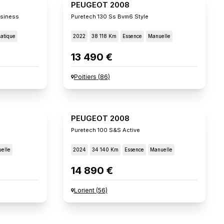
PEUGEOT 2008
usiness
Puretech 130 Ss Bvm6 Style
atique
2022
38 118 Km
Essence
Manuelle
13 490 €
Poitiers
(
86
)
PEUGEOT 2008
Puretech 100 S&s Active
elle
2024
34 140 Km
Essence
Manuelle
14 890 €
Lorient
(
56
)