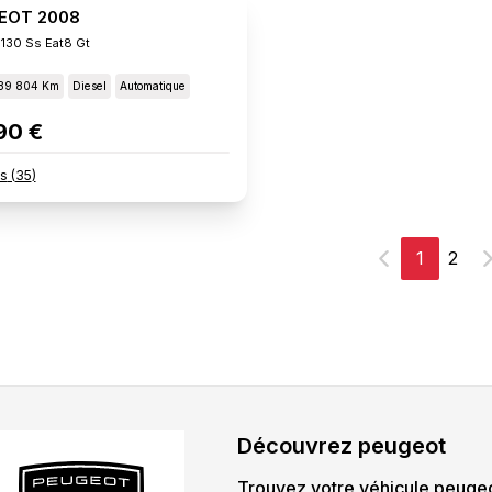
EOT 2008
 130 Ss Eat8 Gt
89 804 Km
Diesel
Automatique
90 €
s
(
35
)
1
2
Précédent
S
Découvrez
peugeot
Trouvez votre véhicule
peuge