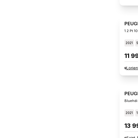
PEUG
1.2 Pt 
2021
11 9
Lorien
PEUG
Bluehdi
2021
13 9
Saint-