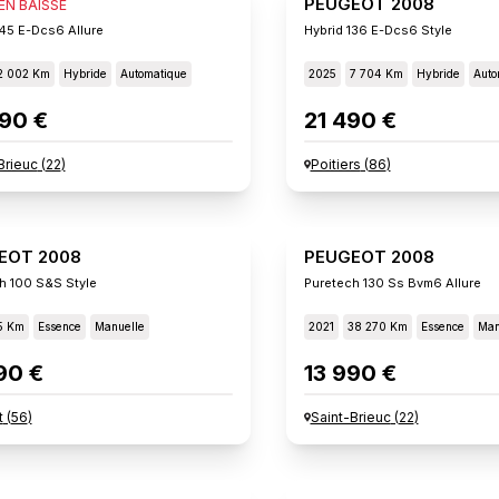
EOT 2008
PEUGEOT 2008
 EN BAISSE
145 E-Dcs6 Allure
Hybrid 136 E-Dcs6 Style
2 002 Km
Hybride
Automatique
2025
7 704 Km
Hybride
Auto
90 €
21 490 €
Brieuc
(
22
)
Poitiers
(
86
)
EOT 2008
PEUGEOT 2008
h 100 S&s Style
Puretech 130 Ss Bvm6 Allure
5 Km
Essence
Manuelle
2021
38 270 Km
Essence
Man
90 €
13 990 €
t
(
56
)
Saint-Brieuc
(
22
)