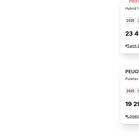
PEUG
PRIX
Hybrid 
2025
23 4
Saint-
PEUG
Puretec
2025
19 2
Lorien