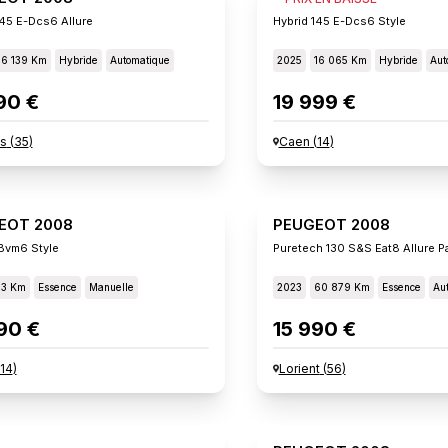
145 E-Dcs6 Allure
Hybrid 145 E-Dcs6 Style
16 139 Km
Hybride
Automatique
2025
16 065 Km
Hybride
Aut
90 €
19 999 €
s
(
35
)
Caen
(
14
)
EOT 2008
PEUGEOT 2008
Bvm6 Style
Puretech 130 S&s Eat8 Allure P
13 Km
Essence
Manuelle
2023
60 879 Km
Essence
Au
90 €
15 990 €
14
)
Lorient
(
56
)