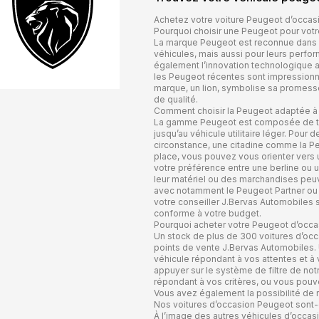
Achetez votre voiture Peugeot d’occas
Pourquoi choisir une Peugeot pour votr
La marque Peugeot est reconnue dans l’
véhicules, mais aussi pour leurs perfo
également l’innovation technologique au
les Peugeot récentes sont impressionna
marque, un lion, symbolise sa promesse 
de qualité.
Comment choisir la Peugeot adaptée à
La gamme Peugeot est composée de très
jusqu’au véhicule utilitaire léger. Pour 
circonstance, une citadine comme la Pe
place, vous pouvez vous orienter vers
votre préférence entre une berline ou 
leur matériel ou des marchandises peuve
avec notamment le Peugeot Partner ou l
votre conseiller J.Bervas Automobiles sa
conforme à votre budget.
Pourquoi acheter votre Peugeot d’occa
Un stock de plus de 300 voitures d’occ
points de vente J.Bervas Automobiles. 
véhicule répondant à vos attentes et à 
appuyer sur le système de filtre de notr
répondant à vos critères, ou vous pouve
Vous avez également la possibilité de r
Nos voitures d’occasion Peugeot sont-e
À l’image des autres véhicules d’occas