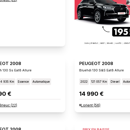
EOT 2008
PEUGEOT 2008
h 130 Ss Eat8 Allure
Bluehdi 130 S&s Eat8 Allure
14 935 Km
Essence
Automatique
2022
121 057 Km
Diesel
Auto
90 €
14 990 €
Brieuc
(
22
)
Lorient
(
56
)
EOT 2008
PEUGEOT 2008
PRIX EN BAISSE