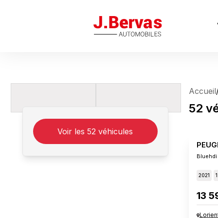
J.Bervas
Accueil
52
vé
Voir les
52
véhicules
PEUG
Bluehdi
2021
1
13 5
Lorien