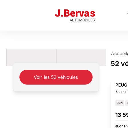
J.Bervas
Accueil
52
vé
Voir les
52
véhicules
PEUG
Bluehdi
2021
1
13 5
Lorien