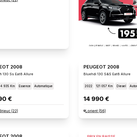
EOT 2008
PEUGEOT 2008
h 130 Ss Eat8 Allure
Bluehdi 130 S&s Eat8 Allure
14 935 Km
Essence
Automatique
2022
121 057 Km
Diesel
Auto
90 €
14 990 €
Brieuc
(
22
)
Lorient
(
56
)
EOT 2008
PEUGEOT 2008
PRIX EN BAISSE