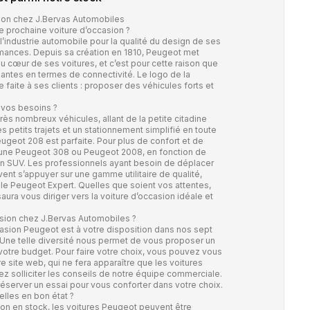
ion chez J.Bervas Automobiles
e prochaine voiture d’occasion ?
industrie automobile pour la qualité du design de ses
rmances. Depuis sa création en 1810, Peugeot met
 cœur de ses voitures, et c’est pour cette raison que
ntes en termes de connectivité. Le logo de la
faite à ses clients : proposer des véhicules forts et
 vos besoins ?
 nombreux véhicules, allant de la petite citadine
des petits trajets et un stationnement simplifié en toute
ugeot 208 est parfaite. Pour plus de confort et de
 une Peugeot 308 ou Peugeot 2008, en fonction de
un SUV. Les professionnels ayant besoin de déplacer
nt s’appuyer sur une gamme utilitaire de qualité,
e Peugeot Expert. Quelles que soient vos attentes,
ura vous diriger vers la voiture d’occasion idéale et
sion chez J.Bervas Automobiles ?
asion Peugeot est à votre disposition dans nos sept
Une telle diversité nous permet de vous proposer un
votre budget. Pour faire votre choix, vous pouvez vous
e site web, qui ne fera apparaître que les voitures
z solliciter les conseils de notre équipe commerciale.
éserver un essai pour vous conforter dans votre choix.
lles en bon état ?
ion en stock, les voitures Peugeot peuvent être