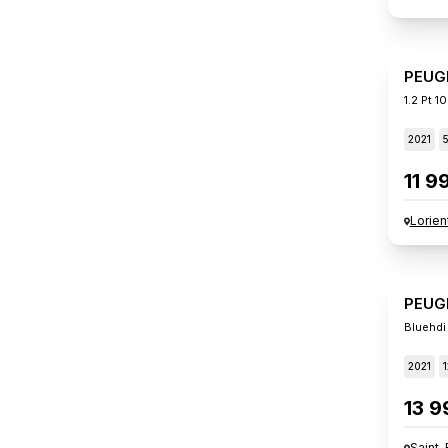
PEUG
1.2 Pt 
2021
11 9
Lorien
PEUG
Bluehdi
2021
13 9
Saint-