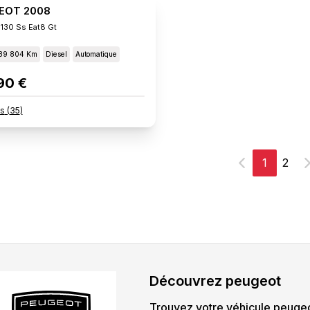
EOT 2008
 130 Ss Eat8 Gt
89 804 Km
Diesel
Automatique
90 €
s
(
35
)
1
2
Précédent
S
Découvrez
peugeot
Trouvez votre véhicule
peuge