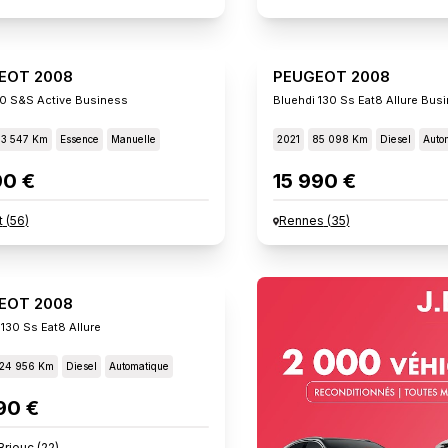
EOT 2008
PEUGEOT 2008
100 S&s Active Business
Bluehdi 130 Ss Eat8 Allure Bus
53 547 Km
Essence
Manuelle
2021
85 098 Km
Diesel
Auto
90 €
15 990 €
t
(
56
)
Rennes
(
35
)
EOT 2008
 130 Ss Eat8 Allure
124 956 Km
Diesel
Automatique
90 €
Brieuc
(
22
)