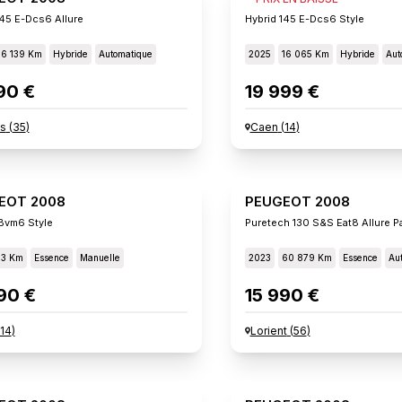
145 E-Dcs6 Allure
Hybrid 145 E-Dcs6 Style
16 139 Km
Hybride
Automatique
2025
16 065 Km
Hybride
Aut
90 €
19 999 €
s
(
35
)
Caen
(
14
)
EOT 2008
PEUGEOT 2008
Bvm6 Style
Puretech 130 S&s Eat8 Allure P
13 Km
Essence
Manuelle
2023
60 879 Km
Essence
Au
90 €
15 990 €
14
)
Lorient
(
56
)