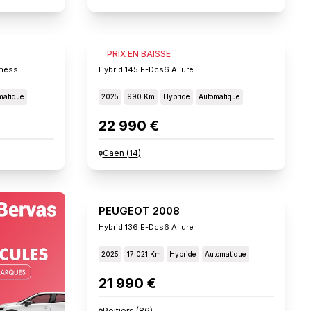
PEUGEOT 2008
PRIX EN BAISSE
iness
Hybrid 145 E-Dcs6 Allure
matique
2025
990 Km
Hybride
Automatique
22 990 €
Caen
(
14
)
PEUGEOT 2008
Hybrid 136 E-Dcs6 Allure
2025
17 021 Km
Hybride
Automatique
21 990 €
Poitiers
(
86
)