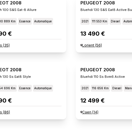
EOT 2008
PEUGEOT 2008
h 100 S&s Eat-8 Allure
Bluehdi 130 S&s Eat8 Active B
30 889 Km
Essence
Automatique
2021
111 553 Km
Diesel
Autom
90 €
13 490 €
s
(
35
)
Lorient
(
56
)
EOT 2008
PEUGEOT 2008
h 130 Ss Eat8 Style
Bluehdi 110 Ss Bvm6 Active
54 696 Km
Essence
Automatique
2021
116 656 Km
Diesel
Manu
90 €
12 499 €
rs
(
86
)
Caen
(
14
)