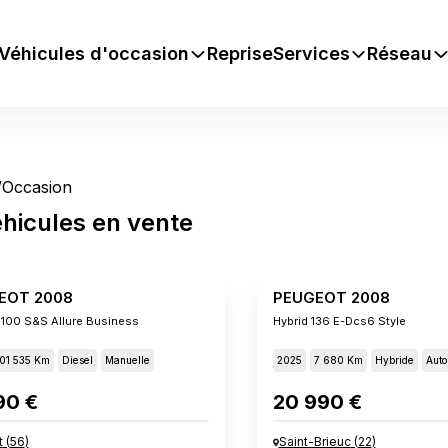
Véhicules d'occasion
Reprise
Services
Réseau
/
Occasion
hicules
en vente
EOT 2008
PEUGEOT 2008
 100 S&s Allure Business
Hybrid 136 E-Dcs6 Style
01 535 Km
Diesel
Manuelle
2025
7 680 Km
Hybride
Auto
90 €
20 990 €
t
(
56
)
Saint-Brieuc
(
22
)