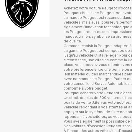
Achetez votre voiture Peugeot d’occas
Pourquoi choisir une Peugeot pour votr
La marque Peugeot est reconnue dans l’
véhicules, mais aussi pour leurs perfo
également l’innovation technologique au
les Peugeot récentes sont impressionna
marque, un lion, symbolise sa promesse 
de qualité.
Comment choisir la Peugeot adaptée à
La gamme Peugeot est composée de très
jusqu’au véhicule utilitaire léger. Pour 
circonstance, une citadine comme la Pe
place, vous pouvez vous orienter vers
votre préférence entre une berline ou 
leur matériel ou des marchandises peuve
avec notamment le Peugeot Partner ou l
votre conseiller J.Bervas Automobiles sa
conforme à votre budget.
Pourquoi acheter votre Peugeot d’occa
Un stock de plus de 300 voitures d’occ
points de vente J.Bervas Automobiles. 
véhicule répondant à vos attentes et à 
appuyer sur le système de filtre de notr
répondant à vos critères, ou vous pouve
Vous avez également la possibilité de r
Nos voitures d’occasion Peugeot sont-e
À l’image des autres véhicules d’occas