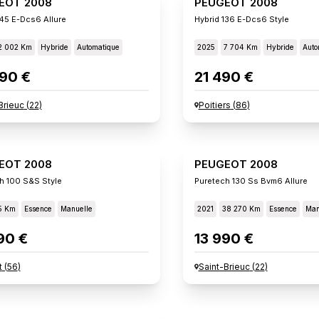
EOT 2008
PEUGEOT 2008
145 E-Dcs6 Allure
Hybrid 136 E-Dcs6 Style
2 002 Km
Hybride
Automatique
2025
7 704 Km
Hybride
Auto
90 €
21 490 €
Brieuc
(
22
)
Poitiers
(
86
)
EOT 2008
PEUGEOT 2008
h 100 S&s Style
Puretech 130 Ss Bvm6 Allure
5 Km
Essence
Manuelle
2021
38 270 Km
Essence
Man
90 €
13 990 €
t
(
56
)
Saint-Brieuc
(
22
)