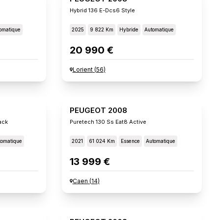
Hybrid 136 E-Dcs6 Style
omatique
2025
9 822 Km
Hybride
Automatique
20 990 €
Lorient
(
56
)
PEUGEOT 2008
ack
Puretech 130 Ss Eat8 Active
tomatique
2021
61 024 Km
Essence
Automatique
13 999 €
Caen
(
14
)