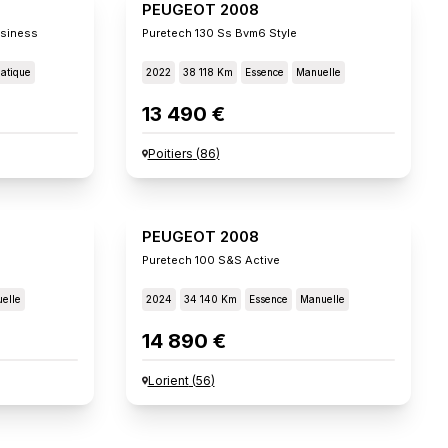
PEUGEOT 2008
usiness
Puretech 130 Ss Bvm6 Style
atique
2022
38 118 Km
Essence
Manuelle
13 490 €
Poitiers
(
86
)
PEUGEOT 2008
Puretech 100 S&s Active
elle
2024
34 140 Km
Essence
Manuelle
14 890 €
Lorient
(
56
)