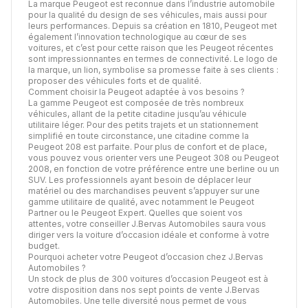
La marque Peugeot est reconnue dans l’industrie automobile
pour la qualité du design de ses véhicules, mais aussi pour
leurs performances. Depuis sa création en 1810, Peugeot met
également l’innovation technologique au cœur de ses
voitures, et c’est pour cette raison que les Peugeot récentes
sont impressionnantes en termes de connectivité. Le logo de
la marque, un lion, symbolise sa promesse faite à ses clients :
proposer des véhicules forts et de qualité.
Comment choisir la Peugeot adaptée à vos besoins ?
La gamme Peugeot est composée de très nombreux
véhicules, allant de la petite citadine jusqu’au véhicule
utilitaire léger. Pour des petits trajets et un stationnement
simplifié en toute circonstance, une citadine comme la
Peugeot 208 est parfaite. Pour plus de confort et de place,
vous pouvez vous orienter vers une Peugeot 308 ou Peugeot
2008, en fonction de votre préférence entre une berline ou un
SUV. Les professionnels ayant besoin de déplacer leur
matériel ou des marchandises peuvent s’appuyer sur une
gamme utilitaire de qualité, avec notamment le Peugeot
Partner ou le Peugeot Expert. Quelles que soient vos
attentes, votre conseiller J.Bervas Automobiles saura vous
diriger vers la voiture d’occasion idéale et conforme à votre
budget.
Pourquoi acheter votre Peugeot d’occasion chez J.Bervas
Automobiles ?
Un stock de plus de 300 voitures d’occasion Peugeot est à
votre disposition dans nos sept points de vente J.Bervas
Automobiles. Une telle diversité nous permet de vous