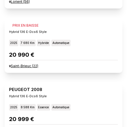
Lorient
(
56
)
PEUGEOT 2008
PRIX EN BAISSE
Hybrid 136 E-Dcs6 Style
2025
7 680 Km
Hybride
Automatique
20 990 €
Saint-Brieuc
(
22
)
PEUGEOT 2008
Hybrid 136 E-Dcs6 Style
2025
8 588 Km
Essence
Automatique
20 999 €