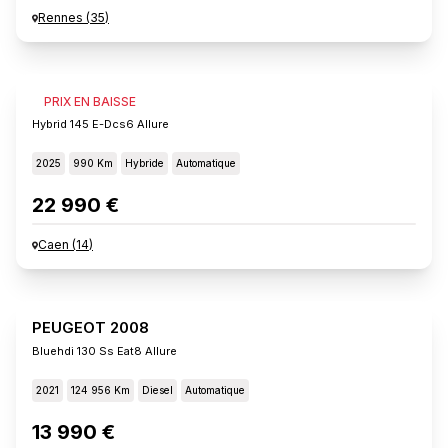
Rennes
(
35
)
PEUGEOT 2008
PRIX EN BAISSE
Hybrid 145 E-Dcs6 Allure
2025
990 Km
Hybride
Automatique
22 990 €
Caen
(
14
)
PEUGEOT 2008
Bluehdi 130 Ss Eat8 Allure
2021
124 956 Km
Diesel
Automatique
13 990 €