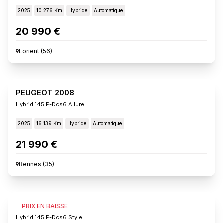
2025
10 276 Km
Hybride
Automatique
20 990 €
Lorient
(
56
)
PEUGEOT 2008
Hybrid 145 E-Dcs6 Allure
2025
16 139 Km
Hybride
Automatique
21 990 €
Rennes
(
35
)
PEUGEOT 2008
PRIX EN BAISSE
Hybrid 145 E-Dcs6 Style