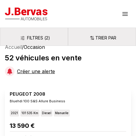
J.Bervas
Ouvr
FILTRES
(
2
)
TRIER PAR
Filtres
Trier par
Accueil
/
Occasion
52
véhicules
en vente
Créer une alerte
PEUGEOT 2008
Bluehdi 100 S&s Allure Business
2021
101 535 Km
Diesel
Manuelle
13 590 €