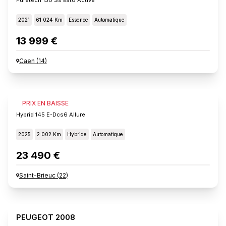
2021
61 024 Km
Essence
Automatique
13 999 €
Caen
(
14
)
PEUGEOT 2008
PRIX EN BAISSE
Hybrid 145 E-Dcs6 Allure
2025
2 002 Km
Hybride
Automatique
23 490 €
Saint-Brieuc
(
22
)
PEUGEOT 2008