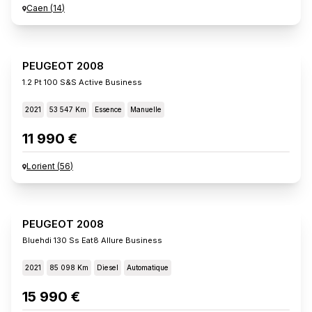
Caen
(
14
)
PEUGEOT 2008
1.2 Pt 100 S&s Active Business
2021
53 547 Km
Essence
Manuelle
11 990 €
Lorient
(
56
)
PEUGEOT 2008
Bluehdi 130 Ss Eat8 Allure Business
2021
85 098 Km
Diesel
Automatique
15 990 €