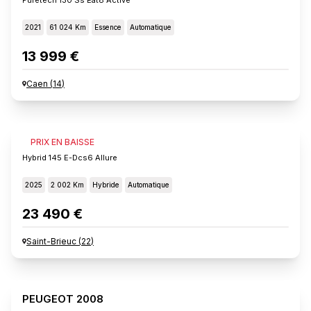
2021
61 024 Km
Essence
Automatique
13 999 €
Caen
(
14
)
PEUGEOT 2008
PRIX EN BAISSE
Hybrid 145 E-Dcs6 Allure
2025
2 002 Km
Hybride
Automatique
23 490 €
Saint-Brieuc
(
22
)
PEUGEOT 2008