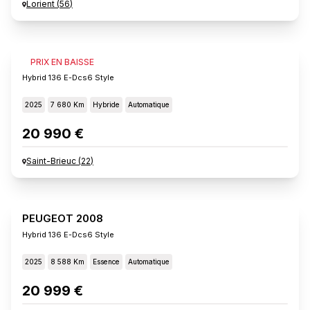
Lorient
(
56
)
PEUGEOT 2008
PRIX EN BAISSE
Hybrid 136 E-Dcs6 Style
2025
7 680 Km
Hybride
Automatique
20 990 €
Saint-Brieuc
(
22
)
PEUGEOT 2008
Hybrid 136 E-Dcs6 Style
2025
8 588 Km
Essence
Automatique
20 999 €