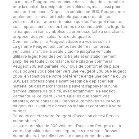
La marque Peugeot est reconnue dans l’industrie automobile
pour la qualité du design de ses véhicules, mais aussi pour
leurs performances. Depuis sa création en 1810, Peugeot met
également l’innovation technologique au cœur de ses
voitures, et c’est pour cette raison que les Peugeot récentes
sont impressionnantes en termes de connectivité. Le logo de
la marque, un lion, symbolise sa promesse faite à ses clients :
proposer des véhicules forts et de qualité.
Comment choisir la Peugeot adaptée à vos besoins ?
La gamme Peugeot est composée de très nombreux
véhicules, allant de la petite citadine jusqu’au véhicule
utilitaire léger. Pour des petits trajets et un stationnement
simplifié en toute circonstance, une citadine comme la
Peugeot 208 est parfaite. Pour plus de confort et de place,
vous pouvez vous orienter vers une Peugeot 308 ou Peugeot
2008, en fonction de votre préférence entre une berline ou un
SUV. Les professionnels ayant besoin de déplacer leur
matériel ou des marchandises peuvent s’appuyer sur une
gamme utilitaire de qualité, avec notamment le Peugeot
Partner ou le Peugeot Expert. Quelles que soient vos
attentes, votre conseiller J.Bervas Automobiles saura vous
diriger vers la voiture d’occasion idéale et conforme à votre
budget.
Pourquoi acheter votre Peugeot d’occasion chez J.Bervas
Automobiles ?
Un stock de plus de 300 voitures d’occasion Peugeot est à
votre disposition dans nos sept points de vente J.Bervas
Automobiles. Une telle diversité nous permet de vous