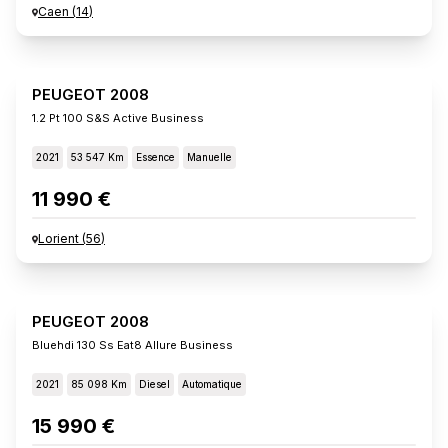
Caen
(
14
)
PEUGEOT 2008
1.2 Pt 100 S&s Active Business
2021
53 547 Km
Essence
Manuelle
11 990 €
Lorient
(
56
)
PEUGEOT 2008
Bluehdi 130 Ss Eat8 Allure Business
2021
85 098 Km
Diesel
Automatique
15 990 €