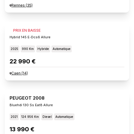
Rennes
(
35
)
PEUGEOT 2008
PRIX EN BAISSE
Hybrid 145 E-Dcs6 Allure
2025
990 Km
Hybride
Automatique
22 990 €
Caen
(
14
)
PEUGEOT 2008
Bluehdi 130 Ss Eat8 Allure
2021
124 956 Km
Diesel
Automatique
13 990 €