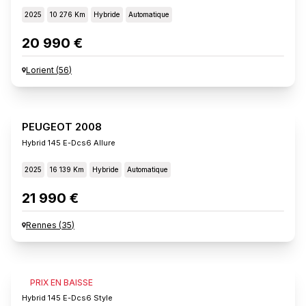
2025
10 276 Km
Hybride
Automatique
20 990 €
Lorient
(
56
)
PEUGEOT 2008
Hybrid 145 E-Dcs6 Allure
2025
16 139 Km
Hybride
Automatique
21 990 €
Rennes
(
35
)
PEUGEOT 2008
PRIX EN BAISSE
Hybrid 145 E-Dcs6 Style