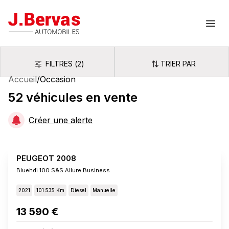
J.Bervas
Ouvr
FILTRES
(
2
)
TRIER PAR
Filtres
Trier par
Accueil
/
Occasion
52
véhicules
en vente
Créer une alerte
PEUGEOT 2008
Bluehdi 100 S&s Allure Business
2021
101 535 Km
Diesel
Manuelle
13 590 €