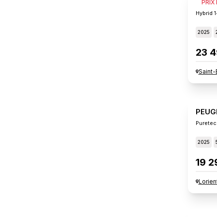
PEUG
PRIX
Hybrid 
2025
23 4
Saint-
PEUG
Puretec
2025
19 2
Lorien