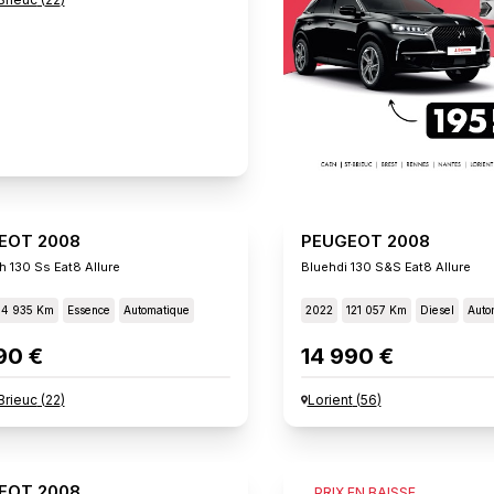
EOT 2008
PEUGEOT 2008
h 130 Ss Eat8 Allure
Bluehdi 130 S&s Eat8 Allure
14 935 Km
Essence
Automatique
2022
121 057 Km
Diesel
Auto
90 €
14 990 €
Brieuc
(
22
)
Lorient
(
56
)
EOT 2008
PEUGEOT 2008
PRIX EN BAISSE