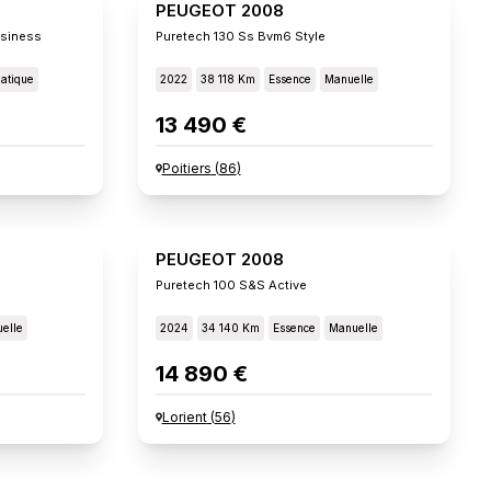
PEUGEOT 2008
usiness
Puretech 130 Ss Bvm6 Style
atique
2022
38 118 Km
Essence
Manuelle
13 490 €
Poitiers
(
86
)
PEUGEOT 2008
Puretech 100 S&s Active
elle
2024
34 140 Km
Essence
Manuelle
14 890 €
Lorient
(
56
)