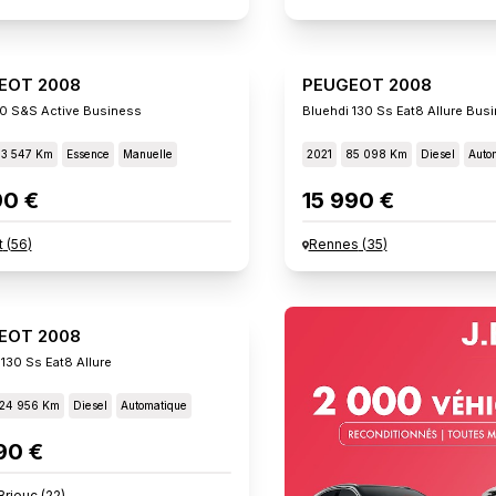
EOT 2008
PEUGEOT 2008
100 S&s Active Business
Bluehdi 130 Ss Eat8 Allure Bus
53 547 Km
Essence
Manuelle
2021
85 098 Km
Diesel
Auto
90 €
15 990 €
t
(
56
)
Rennes
(
35
)
EOT 2008
 130 Ss Eat8 Allure
124 956 Km
Diesel
Automatique
90 €
Brieuc
(
22
)