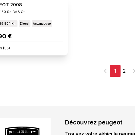
EOT 2008
 130 Ss Eat8 Gt
89 804 Km
Diesel
Automatique
90 €
s
(
35
)
1
2
Précédent
S
Découvrez
peugeot
Trouvez votre véhicule
peuge