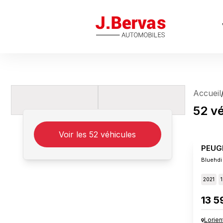
J.Bervas
Accueil
52
vé
Voir les
52
véhicules
PEUG
Bluehdi
2021
1
13 5
Lorien