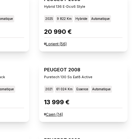
Hybrid 136 E-Dcs6 Style
omatique
2025
9 822 Km
Hybride
Automatique
20 990 €
Lorient
(
56
)
PEUGEOT 2008
ack
Puretech 130 Ss Eat8 Active
tomatique
2021
61 024 Km
Essence
Automatique
13 999 €
Caen
(
14
)