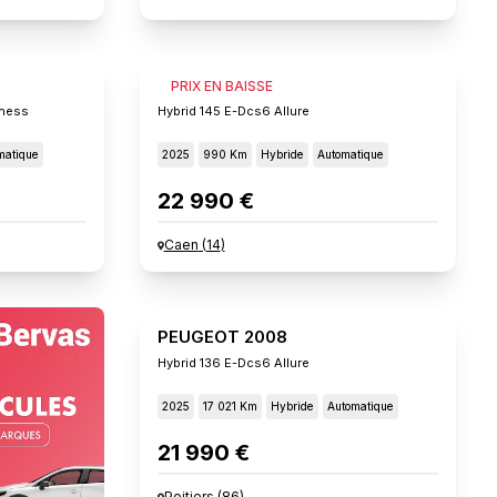
PEUGEOT 2008
PRIX EN BAISSE
iness
Hybrid 145 E-Dcs6 Allure
matique
2025
990 Km
Hybride
Automatique
22 990 €
Caen
(
14
)
PEUGEOT 2008
Hybrid 136 E-Dcs6 Allure
2025
17 021 Km
Hybride
Automatique
21 990 €
Poitiers
(
86
)