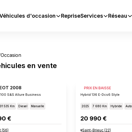
Véhicules d'occasion
Reprise
Services
Réseau
/
Occasion
hicules
en vente
EOT 2008
PEUGEOT 2008
PRIX EN BAISSE
 100 S&s Allure Business
Hybrid 136 E-Dcs6 Style
01 535 Km
Diesel
Manuelle
2025
7 680 Km
Hybride
Auto
90 €
20 990 €
t
(
56
)
Saint-Brieuc
(
22
)