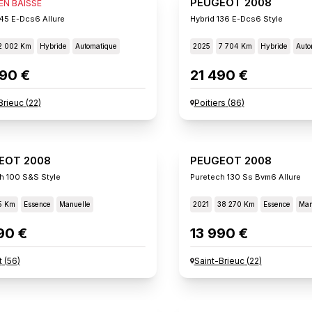
EOT 2008
PEUGEOT 2008
 EN BAISSE
145 E-Dcs6 Allure
Hybrid 136 E-Dcs6 Style
2 002 Km
Hybride
Automatique
2025
7 704 Km
Hybride
Auto
90 €
21 490 €
Brieuc
(
22
)
Poitiers
(
86
)
EOT 2008
PEUGEOT 2008
h 100 S&s Style
Puretech 130 Ss Bvm6 Allure
5 Km
Essence
Manuelle
2021
38 270 Km
Essence
Man
90 €
13 990 €
t
(
56
)
Saint-Brieuc
(
22
)