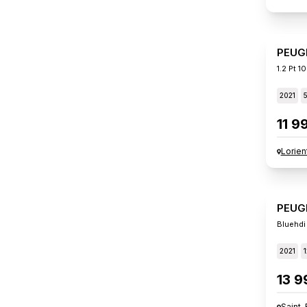
PEUG
1.2 Pt 
2021
11 9
Lorien
PEUG
Bluehdi
2021
13 9
Saint-