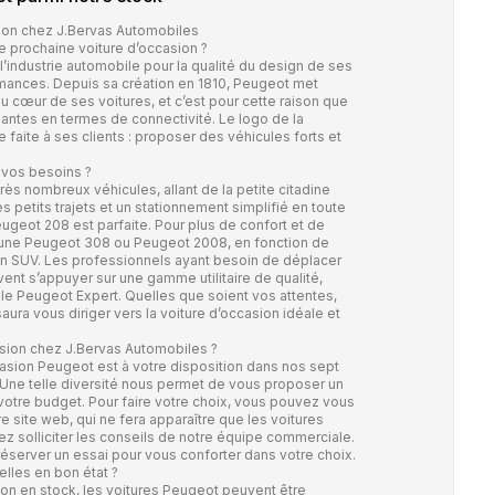
ion chez J.Bervas Automobiles
e prochaine voiture d’occasion ?
industrie automobile pour la qualité du design de ses
rmances. Depuis sa création en 1810, Peugeot met
 cœur de ses voitures, et c’est pour cette raison que
ntes en termes de connectivité. Le logo de la
faite à ses clients : proposer des véhicules forts et
 vos besoins ?
 nombreux véhicules, allant de la petite citadine
des petits trajets et un stationnement simplifié en toute
ugeot 208 est parfaite. Pour plus de confort et de
 une Peugeot 308 ou Peugeot 2008, en fonction de
un SUV. Les professionnels ayant besoin de déplacer
nt s’appuyer sur une gamme utilitaire de qualité,
e Peugeot Expert. Quelles que soient vos attentes,
ura vous diriger vers la voiture d’occasion idéale et
sion chez J.Bervas Automobiles ?
asion Peugeot est à votre disposition dans nos sept
Une telle diversité nous permet de vous proposer un
votre budget. Pour faire votre choix, vous pouvez vous
e site web, qui ne fera apparaître que les voitures
z solliciter les conseils de notre équipe commerciale.
éserver un essai pour vous conforter dans votre choix.
lles en bon état ?
ion en stock, les voitures Peugeot peuvent être