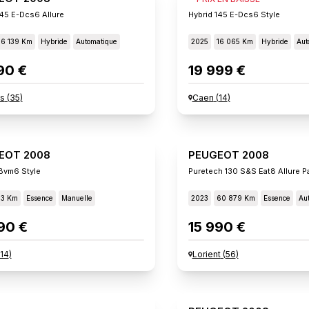
145 E-Dcs6 Allure
Hybrid 145 E-Dcs6 Style
16 139 Km
Hybride
Automatique
2025
16 065 Km
Hybride
Aut
90 €
19 999 €
s
(
35
)
Caen
(
14
)
EOT 2008
PEUGEOT 2008
Bvm6 Style
Puretech 130 S&s Eat8 Allure P
13 Km
Essence
Manuelle
2023
60 879 Km
Essence
Au
90 €
15 990 €
14
)
Lorient
(
56
)