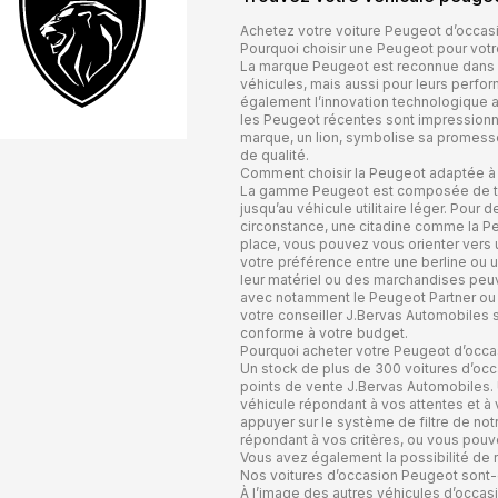
Achetez votre voiture Peugeot d’occas
Pourquoi choisir une Peugeot pour votr
La marque Peugeot est reconnue dans l’
véhicules, mais aussi pour leurs perfo
également l’innovation technologique au
les Peugeot récentes sont impressionna
marque, un lion, symbolise sa promesse 
de qualité.
Comment choisir la Peugeot adaptée à
La gamme Peugeot est composée de très
jusqu’au véhicule utilitaire léger. Pour 
circonstance, une citadine comme la Pe
place, vous pouvez vous orienter vers
votre préférence entre une berline ou 
leur matériel ou des marchandises peuve
avec notamment le Peugeot Partner ou l
votre conseiller J.Bervas Automobiles sa
conforme à votre budget.
Pourquoi acheter votre Peugeot d’occa
Un stock de plus de 300 voitures d’occ
points de vente J.Bervas Automobiles. 
véhicule répondant à vos attentes et à 
appuyer sur le système de filtre de notr
répondant à vos critères, ou vous pouve
Vous avez également la possibilité de r
Nos voitures d’occasion Peugeot sont-e
À l’image des autres véhicules d’occas