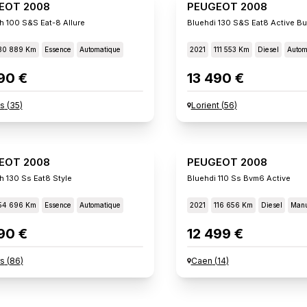
EOT 2008
PEUGEOT 2008
h 100 S&s Eat-8 Allure
Bluehdi 130 S&s Eat8 Active B
30 889 Km
Essence
Automatique
2021
111 553 Km
Diesel
Autom
90 €
13 490 €
s
(
35
)
Lorient
(
56
)
EOT 2008
PEUGEOT 2008
h 130 Ss Eat8 Style
Bluehdi 110 Ss Bvm6 Active
54 696 Km
Essence
Automatique
2021
116 656 Km
Diesel
Manu
90 €
12 499 €
rs
(
86
)
Caen
(
14
)