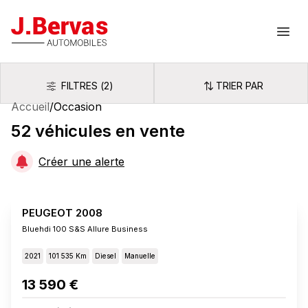
J.Bervas
Ouvr
FILTRES
(
2
)
TRIER PAR
Filtres
Trier par
Accueil
/
Occasion
52
véhicules
en vente
Créer une alerte
PEUGEOT 2008
Bluehdi 100 S&s Allure Business
2021
101 535 Km
Diesel
Manuelle
13 590 €