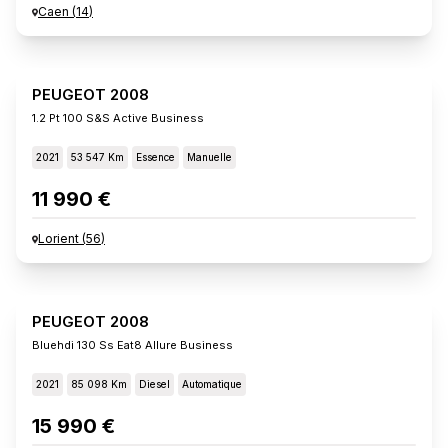
Caen
(
14
)
PEUGEOT 2008
1.2 Pt 100 S&s Active Business
2021
53 547 Km
Essence
Manuelle
11 990 €
Lorient
(
56
)
PEUGEOT 2008
Bluehdi 130 Ss Eat8 Allure Business
2021
85 098 Km
Diesel
Automatique
15 990 €