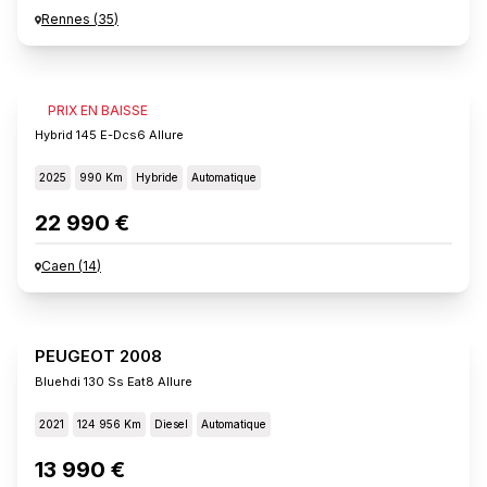
Rennes
(
35
)
PEUGEOT 2008
PRIX EN BAISSE
Hybrid 145 E-Dcs6 Allure
2025
990 Km
Hybride
Automatique
22 990 €
Caen
(
14
)
PEUGEOT 2008
Bluehdi 130 Ss Eat8 Allure
2021
124 956 Km
Diesel
Automatique
13 990 €