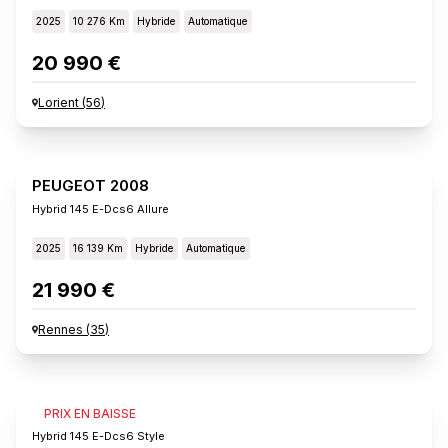
2025
10 276 Km
Hybride
Automatique
20 990 €
Lorient
(
56
)
PEUGEOT 2008
Hybrid 145 E-Dcs6 Allure
2025
16 139 Km
Hybride
Automatique
21 990 €
Rennes
(
35
)
PEUGEOT 2008
PRIX EN BAISSE
Hybrid 145 E-Dcs6 Style