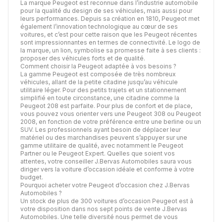
La marque Peugeot est reconnue dans l’industrie automobile
pour la qualité du design de ses véhicules, mais aussi pour
leurs performances. Depuis sa création en 1810, Peugeot met
également l’innovation technologique au cœur de ses
voitures, et c’est pour cette raison que les Peugeot récentes
sont impressionnantes en termes de connectivité. Le logo de
la marque, un lion, symbolise sa promesse faite à ses clients :
proposer des véhicules forts et de qualité.
Comment choisir la Peugeot adaptée à vos besoins ?
La gamme Peugeot est composée de très nombreux
véhicules, allant de la petite citadine jusqu’au véhicule
utilitaire léger. Pour des petits trajets et un stationnement
simplifié en toute circonstance, une citadine comme la
Peugeot 208 est parfaite. Pour plus de confort et de place,
vous pouvez vous orienter vers une Peugeot 308 ou Peugeot
2008, en fonction de votre préférence entre une berline ou un
SUV. Les professionnels ayant besoin de déplacer leur
matériel ou des marchandises peuvent s’appuyer sur une
gamme utilitaire de qualité, avec notamment le Peugeot
Partner ou le Peugeot Expert. Quelles que soient vos
attentes, votre conseiller J.Bervas Automobiles saura vous
diriger vers la voiture d’occasion idéale et conforme à votre
budget.
Pourquoi acheter votre Peugeot d’occasion chez J.Bervas
Automobiles ?
Un stock de plus de 300 voitures d’occasion Peugeot est à
votre disposition dans nos sept points de vente J.Bervas
Automobiles. Une telle diversité nous permet de vous