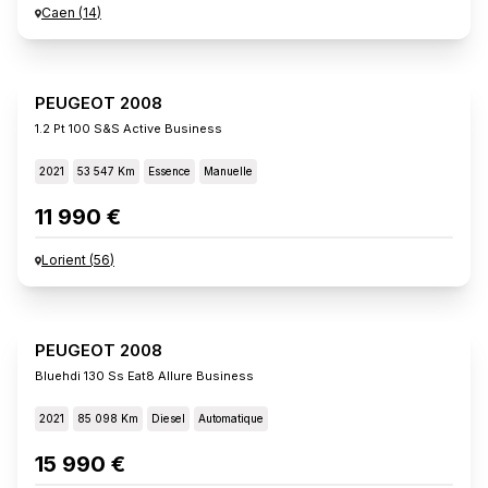
Caen
(
14
)
PEUGEOT 2008
1.2 Pt 100 S&s Active Business
2021
53 547 Km
Essence
Manuelle
11 990 €
Lorient
(
56
)
PEUGEOT 2008
Bluehdi 130 Ss Eat8 Allure Business
2021
85 098 Km
Diesel
Automatique
15 990 €