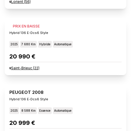
Lorient
(
56
)
PEUGEOT 2008
PRIX EN BAISSE
Hybrid 136 E-Dcs6 Style
2025
7 680 Km
Hybride
Automatique
20 990 €
Saint-Brieuc
(
22
)
PEUGEOT 2008
Hybrid 136 E-Dcs6 Style
2025
8 588 Km
Essence
Automatique
20 999 €