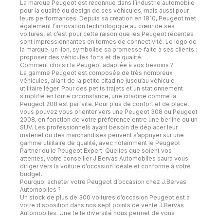
La marque Peugeot est reconnue dans l’industrie automobile
pour la qualité du design de ses véhicules, mais aussi pour
leurs performances. Depuis sa création en 1810, Peugeot met
également l’innovation technologique au cœur de ses
voitures, et c’est pour cette raison que les Peugeot récentes
sont impressionnantes en termes de connectivité. Le logo de
la marque, un lion, symbolise sa promesse faite à ses clients :
proposer des véhicules forts et de qualité.
Comment choisir la Peugeot adaptée à vos besoins ?
La gamme Peugeot est composée de très nombreux
véhicules, allant de la petite citadine jusqu’au véhicule
utilitaire léger. Pour des petits trajets et un stationnement
simplifié en toute circonstance, une citadine comme la
Peugeot 208 est parfaite. Pour plus de confort et de place,
vous pouvez vous orienter vers une Peugeot 308 ou Peugeot
2008, en fonction de votre préférence entre une berline ou un
SUV. Les professionnels ayant besoin de déplacer leur
matériel ou des marchandises peuvent s’appuyer sur une
gamme utilitaire de qualité, avec notamment le Peugeot
Partner ou le Peugeot Expert. Quelles que soient vos
attentes, votre conseiller J.Bervas Automobiles saura vous
diriger vers la voiture d’occasion idéale et conforme à votre
budget.
Pourquoi acheter votre Peugeot d’occasion chez J.Bervas
Automobiles ?
Un stock de plus de 300 voitures d’occasion Peugeot est à
votre disposition dans nos sept points de vente J.Bervas
Automobiles. Une telle diversité nous permet de vous