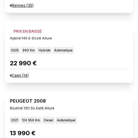
Rennes
(
35
)
PEUGEOT 2008
PRIX EN BAISSE
Hybrid 145 E-Dcs6 Allure
2025
990 Km
Hybride
Automatique
22 990 €
Caen
(
14
)
PEUGEOT 2008
Bluehdi 130 Ss Eat8 Allure
2021
124 956 Km
Diesel
Automatique
13 990 €