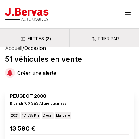
J.Bervas
Ouvr
FILTRES
(
2
)
TRIER PAR
Filtres
Trier par
Accueil
/
Occasion
51
véhicules
en vente
Créer une alerte
PEUGEOT 2008
Bluehdi 100 S&s Allure Business
2021
101 535 Km
Diesel
Manuelle
13 590 €