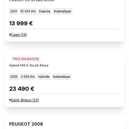
2021
61 024 Km
Essence
Automatique
13 999 €
Caen
(
14
)
PEUGEOT 2008
PRIX EN BAISSE
Hybrid 145 E-Dcs6 Allure
2025
2 002 Km
Hybride
Automatique
23 490 €
Saint-Brieuc
(
22
)
PEUGEOT 2008