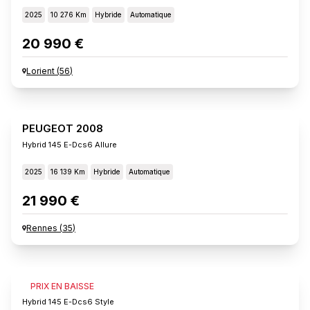
2025
10 276 Km
Hybride
Automatique
20 990 €
Lorient
(
56
)
PEUGEOT 2008
Hybrid 145 E-Dcs6 Allure
2025
16 139 Km
Hybride
Automatique
21 990 €
Rennes
(
35
)
PEUGEOT 2008
PRIX EN BAISSE
Hybrid 145 E-Dcs6 Style