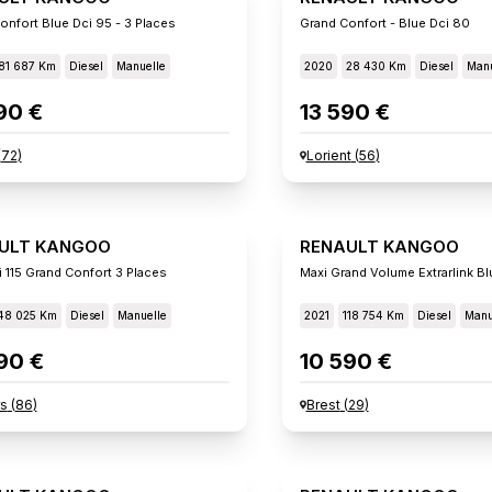
onfort Blue Dci 95 - 3 Places
Grand Confort - Blue Dci 80
81 687 Km
Diesel
Manuelle
2020
28 430 Km
Diesel
Manu
90 €
13 590 €
(
72
)
Lorient
(
56
)
ULT KANGOO
RENAULT KANGOO
i 115 Grand Confort 3 Places
Maxi Grand Volume Extrarlink Bl
48 025 Km
Diesel
Manuelle
2021
118 754 Km
Diesel
Manu
90 €
10 590 €
rs
(
86
)
Brest
(
29
)