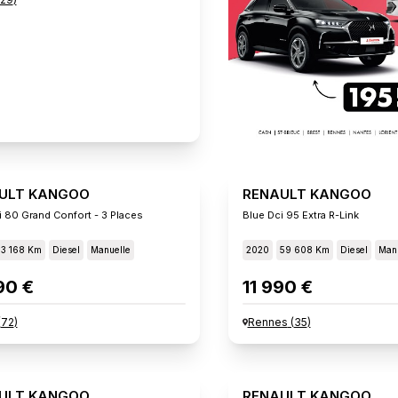
ULT KANGOO
RENAULT KANGOO
i 80 Grand Confort - 3 Places
Blue Dci 95 Extra R-Link
33 168 Km
Diesel
Manuelle
2020
59 608 Km
Diesel
Manu
90 €
11 990 €
(
72
)
Rennes
(
35
)
ULT KANGOO
RENAULT KANGOO