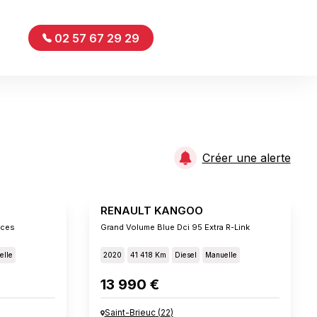
02 57 67 29 29
Créer une alerte
RENAULT KANGOO
aces
Grand Volume Blue Dci 95 Extra R-Link
elle
2020
41 418 Km
Diesel
Manuelle
13 990 €
Saint-Brieuc
(
22
)