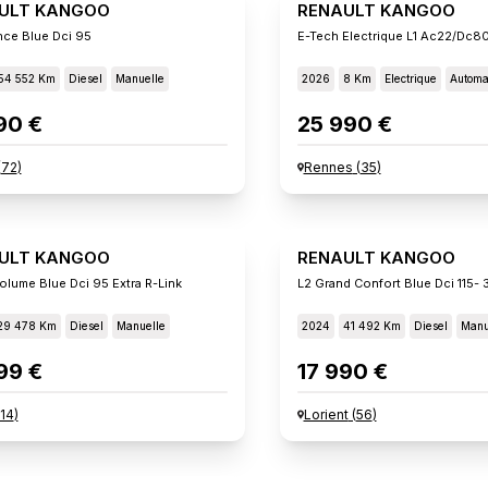
ULT KANGOO
RENAULT KANGOO
nce Blue Dci 95
54 552 Km
Diesel
Manuelle
2026
8 Km
Electrique
Automa
90 €
25 990 €
(
72
)
Rennes
(
35
)
ULT KANGOO
RENAULT KANGOO
olume Blue Dci 95 Extra R-Link
L2 Grand Confort Blue Dci 115- 
29 478 Km
Diesel
Manuelle
2024
41 492 Km
Diesel
Manu
99 €
17 990 €
14
)
Lorient
(
56
)