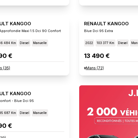
ULT KANGOO
RENAULT KANGOO
Approfondie Maxi 1.5 Dci 90 Confort
Blue Dci 95 Extra
36 484 Km
Diesel
Manuelle
2022
103 377 Km
Diesel
Manu
90 €
13 490 €
s
(
35
)
Mans
(
72
)
ULT KANGOO
onfort - Blue Dci 95
95 687 Km
Diesel
Manuelle
90 €
29
)