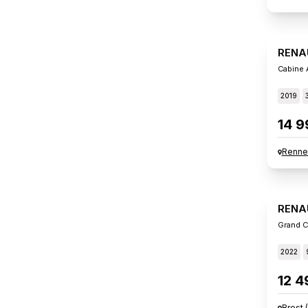
RENA
Cabine 
2019
14 9
Renne
RENA
Grand C
2022
12 4
Brest
(