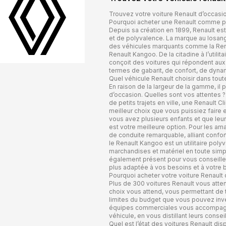
Trouvez votre voiture Renault d’occas
Pourquoi acheter une Renault comme pr
Depuis sa création en 1899, Renault e
et de polyvalence. La marque au losan
des véhicules marquants comme la Renau
Renault Kangoo. De la citadine à l’utilit
conçoit des voitures qui répondent aux
termes de gabarit, de confort, de dyna
Quel véhicule Renault choisir dans tou
En raison de la largeur de la gamme, il p
d’occasion. Quelles sont vos attentes 
de petits trajets en ville, une Renault
meilleur choix que vous puissiez faire
vous avez plusieurs enfants et que leur 
est votre meilleure option. Pour les am
de conduite remarquable, alliant confort
le Renault Kangoo est un utilitaire poly
marchandises et matériel en toute simpl
également présent pour vous conseiller 
plus adaptée à vos besoins et à votre 
Pourquoi acheter votre voiture Renault
Plus de 300 voitures Renault vous atten
choix vous attend, vous permettant de 
limites du budget que vous pouvez inves
équipes commerciales vous accompagne
véhicule, en vous distillant leurs conse
Quel est l’état des voitures Renault dis