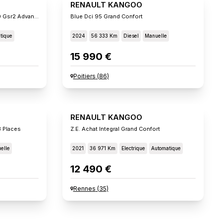
RENAULT KANGOO
E-Tech Electrique L1 Ac22/dc80 Gsr2 Advance
Blue Dci 95 Grand Confort
tique
2024
56 333 Km
Diesel
Manuelle
15 990 €
Poitiers
(
86
)
RENAULT KANGOO
3 Places
Z.e. Achat Integral Grand Confort
elle
2021
36 971 Km
Electrique
Automatique
12 490 €
Rennes
(
35
)