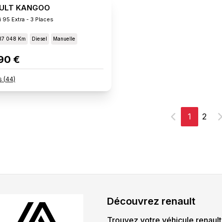
ULT KANGOO
 95 Extra - 3 Places
37 048 Km
Diesel
Manuelle
90 €
s
(
44
)
1
2
Précédent
S
Découvrez
renault
Trouvez votre véhicule
renault