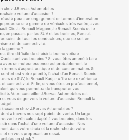
ion chez J.Bervas Automobiles
ochaine voiture d’occasion ?
st réputé pour son engagement en termes d’innovation
ge propose une gamme de véhicules très variée, avec
lt Clio, la Renault Megane, le Renault Scenic ou le
aire, en passant par les SUV et les berlines, Renault
 besoins de tous les conducteurs, que ce soit en
misme et de connectivité.
te la gamme ?
eut être difficile de choisir la bonne voiture
? Quels sont vos besoins ? Si vous êtes amené à faire
 Clio avec un moteur essence est probablement le
 en termes d’aspect pratique et de consommation. Si
confort est votre priorité, l’achat d’un Renault Scenic
ateurs de SUV, le Renault Kadjar offre une expérience
 et connectivité. Enfin, si vous êtes un professionnel,
valent qui vous permettra de transporter vos
icité. Votre conseiller J.Bervas Automobiles est
et vous diriger vers la voiture d’occasion Renault la
budget.
 d’occasion chez J.Bervas Automobiles ?
dent à travers nos sept points de vente. Un large
trouver le véhicule adapté à vos besoins, dans les
tir dans l’achat d’une voiture d’occasion. Nos
nt dans votre choix et la recherche de votre
ils et en vous proposant un essai.
ponibles en stock ?