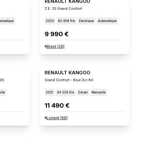
RENAULT KANGOO
Z.e. 33 Grand Confort
omatique
2020
62 458 Km
Electrique
Automatique
9 990 €
Brest
(
29
)
RENAULT KANGOO
 95
Grand Confort - Blue Dci 80
lle
2021
64 239 Km
Diesel
Manuelle
11 490 €
Lorient
(
56
)