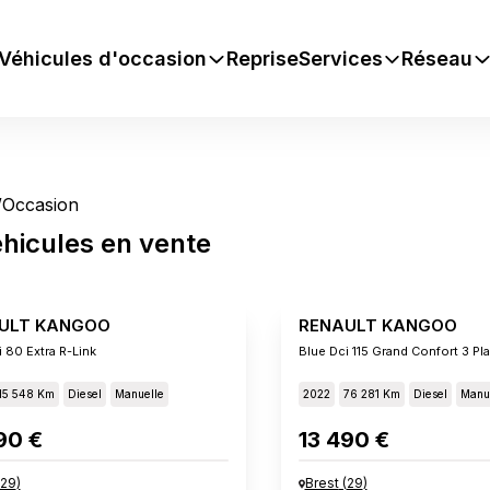
Véhicules d'occasion
Reprise
Services
Réseau
/
Occasion
hicules
en vente
ULT KANGOO
RENAULT KANGOO
 80 Extra R-Link
Blue Dci 115 Grand Confort 3 Pl
15 548 Km
Diesel
Manuelle
2022
76 281 Km
Diesel
Manu
90 €
13 490 €
29
)
Brest
(
29
)