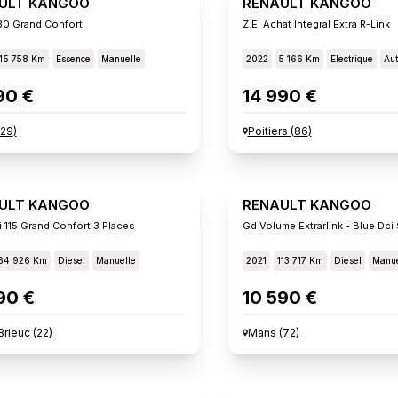
ULT KANGOO
RENAULT KANGOO
130 Grand Confort
Z.e. Achat Integral Extra R-Link
45 758 Km
Essence
Manuelle
2022
5 166 Km
Electrique
Aut
90 €
14 990 €
29
)
Poitiers
(
86
)
ULT KANGOO
RENAULT KANGOO
i 115 Grand Confort 3 Places
Gd Volume Extrarlink - Blue Dci
64 926 Km
Diesel
Manuelle
2021
113 717 Km
Diesel
Manue
90 €
10 590 €
Brieuc
(
22
)
Mans
(
72
)