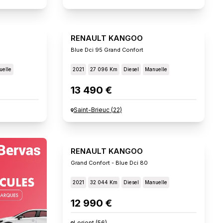
RENAULT KANGOO
Blue Dci 95 Grand Confort
elle
2021
27 096 Km
Diesel
Manuelle
13 490 €
Saint-Brieuc
(
22
)
RENAULT KANGOO
Grand Confort - Blue Dci 80
2021
32 044 Km
Diesel
Manuelle
12 990 €
Lorient
(
56
)