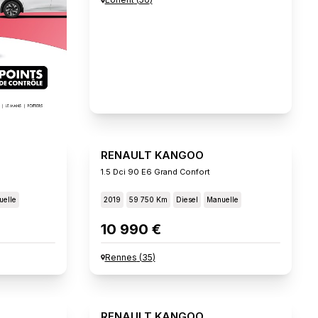
RENAULT KANGOO
1.5 Dci 90 E6 Grand Confort
elle
2019
59 750 Km
Diesel
Manuelle
10 990 €
Rennes
(
35
)
RENAULT KANGOO