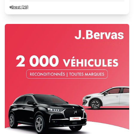
Brest
(
29
)