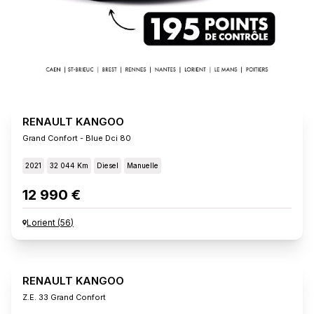
RENAULT KANGOO
Grand Confort - Blue Dci 80
2021
32 044 Km
Diesel
Manuelle
12 990 €
Lorient
(
56
)
RENAULT KANGOO
Z.e. 33 Grand Confort