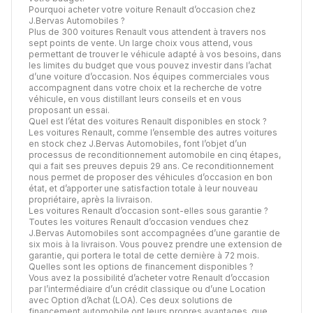
Pourquoi acheter votre voiture Renault d’occasion chez
J.Bervas Automobiles ?
Plus de 300 voitures Renault vous attendent à travers nos
sept points de vente. Un large choix vous attend, vous
permettant de trouver le véhicule adapté à vos besoins, dans
les limites du budget que vous pouvez investir dans l’achat
d’une voiture d’occasion. Nos équipes commerciales vous
accompagnent dans votre choix et la recherche de votre
véhicule, en vous distillant leurs conseils et en vous
proposant un essai.
Quel est l’état des voitures Renault disponibles en stock ?
Les voitures Renault, comme l’ensemble des autres voitures
en stock chez J.Bervas Automobiles, font l’objet d’un
processus de
reconditionnement automobile
en cinq étapes,
qui a fait ses preuves depuis 29 ans. Ce reconditionnement
nous permet de proposer des véhicules d’occasion en bon
état, et d’apporter une satisfaction totale à leur nouveau
propriétaire, après la livraison.
Les voitures Renault d’occasion sont-elles sous garantie ?
Toutes les voitures Renault d’occasion vendues chez
J.Bervas Automobiles sont accompagnées d’une garantie de
six mois à la livraison. Vous pouvez prendre une extension de
garantie, qui portera le total de cette dernière à 72 mois.
Quelles sont les options de financement disponibles ?
Vous avez la possibilité d’acheter votre Renault d’occasion
par l’intermédiaire d’un crédit classique ou d’une Location
avec Option d’Achat (LOA). Ces deux solutions de
financement automobile ont leurs propres avantages,
que