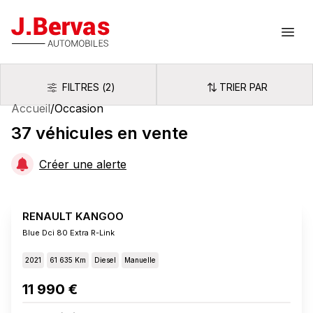
J.Bervas
Ouvr
FILTRES
(
2
)
TRIER PAR
Filtres
Trier par
Accueil
/
Occasion
37
véhicules
en vente
Créer une alerte
RENAULT KANGOO
Blue Dci 80 Extra R-Link
2021
61 635 Km
Diesel
Manuelle
11 990 €