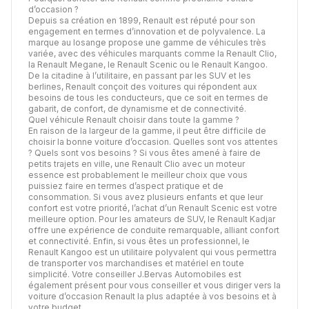
d’occasion ?
Depuis sa création en 1899, Renault est réputé pour son
engagement en termes d’innovation et de polyvalence. La
marque au losange propose une gamme de véhicules très
variée, avec des véhicules marquants comme la Renault Clio,
la Renault Megane, le Renault Scenic ou le Renault Kangoo.
De la citadine à l’utilitaire, en passant par les SUV et les
berlines, Renault conçoit des voitures qui répondent aux
besoins de tous les conducteurs, que ce soit en termes de
gabarit, de confort, de dynamisme et de connectivité.
Quel véhicule Renault choisir dans toute la gamme ?
En raison de la largeur de la gamme, il peut être difficile de
choisir la bonne voiture d’occasion. Quelles sont vos attentes
? Quels sont vos besoins ? Si vous êtes amené à faire de
petits trajets en ville, une Renault Clio avec un moteur
essence est probablement le meilleur choix que vous
puissiez faire en termes d’aspect pratique et de
consommation. Si vous avez plusieurs enfants et que leur
confort est votre priorité, l’achat d’un Renault Scenic est votre
meilleure option. Pour les amateurs de SUV, le Renault Kadjar
offre une expérience de conduite remarquable, alliant confort
et connectivité. Enfin, si vous êtes un professionnel, le
Renault Kangoo est un utilitaire polyvalent qui vous permettra
de transporter vos marchandises et matériel en toute
simplicité. Votre conseiller J.Bervas Automobiles est
également présent pour vous conseiller et vous diriger vers la
voiture d’occasion Renault la plus adaptée à vos besoins et à
votre budget.