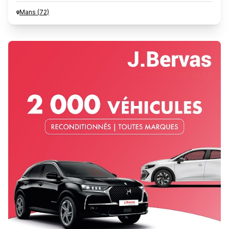
Mans
(
72
)