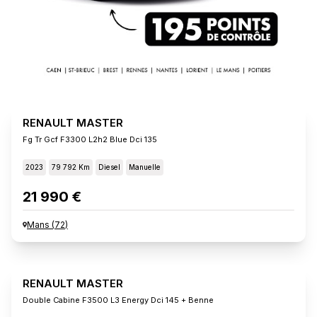
RENAULT MASTER
Fg Tr Gcf F3300 L2h2 Blue Dci 135
2023
79 792 Km
Diesel
Manuelle
21 990 €
Mans
(
72
)
RENAULT MASTER
Double Cabine F3500 L3 Energy Dci 145 + Benne