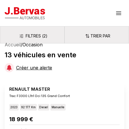
J.Bervas
Ouvr
FILTRES
(
2
)
TRIER PAR
Filtres
Trier par
Accueil
/
Occasion
13
véhicules
en vente
Créer une alerte
RENAULT MASTER
Trac F3300 L1h1 Dci 135 Grand Confort
2023
92 177 Km
Diesel
Manuelle
18 999 €