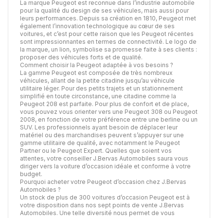
La marque Peugeot est reconnue dans l’industrie automobile
pour la qualité du design de ses véhicules, mais aussi pour
leurs performances. Depuis sa création en 1810, Peugeot met
également l’innovation technologique au cœur de ses
voitures, et c’est pour cette raison que les Peugeot récentes
sont impressionnantes en termes de connectivité. Le logo de
la marque, un lion, symbolise sa promesse faite à ses clients :
proposer des véhicules forts et de qualité.
Comment choisir la Peugeot adaptée à vos besoins ?
La gamme Peugeot est composée de très nombreux
véhicules, allant de la petite citadine jusqu’au véhicule
utilitaire léger. Pour des petits trajets et un stationnement
simplifié en toute circonstance, une citadine comme la
Peugeot 208 est parfaite. Pour plus de confort et de place,
vous pouvez vous orienter vers une Peugeot 308 ou Peugeot
2008, en fonction de votre préférence entre une berline ou un
SUV. Les professionnels ayant besoin de déplacer leur
matériel ou des marchandises peuvent s’appuyer sur une
gamme utilitaire de qualité, avec notamment le Peugeot
Partner ou le Peugeot Expert. Quelles que soient vos
attentes, votre conseiller J.Bervas Automobiles saura vous
diriger vers la voiture d’occasion idéale et conforme à votre
budget.
Pourquoi acheter votre Peugeot d’occasion chez J.Bervas
Automobiles ?
Un stock de plus de 300 voitures d’occasion Peugeot est à
votre disposition dans nos sept points de vente J.Bervas
Automobiles. Une telle diversité nous permet de vous