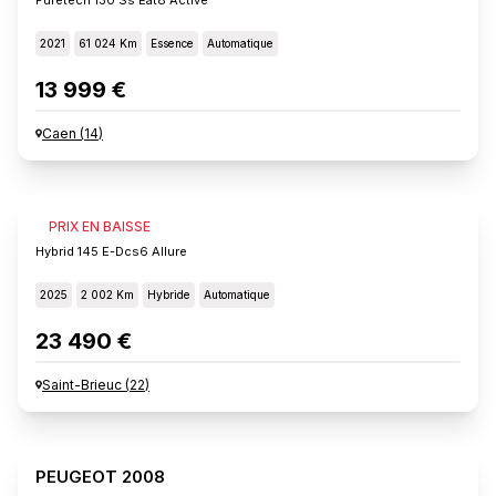
2021
61 024 Km
Essence
Automatique
13 999 €
Caen
(
14
)
PEUGEOT 2008
PRIX EN BAISSE
Hybrid 145 E-Dcs6 Allure
2025
2 002 Km
Hybride
Automatique
23 490 €
Saint-Brieuc
(
22
)
PEUGEOT 2008