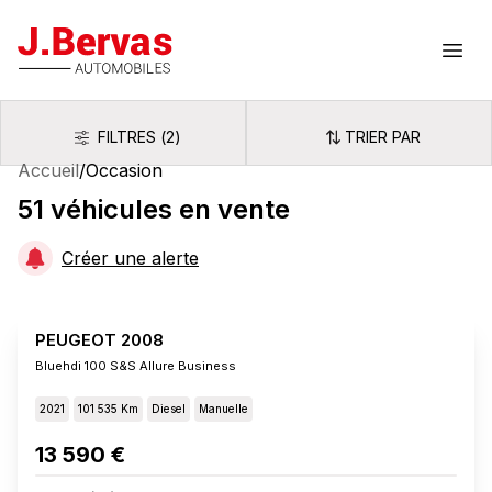
J.Bervas
Ouvr
FILTRES
(
2
)
TRIER PAR
Filtres
Trier par
Accueil
/
Occasion
51
véhicules
en vente
Créer une alerte
PEUGEOT 2008
Bluehdi 100 S&s Allure Business
2021
101 535 Km
Diesel
Manuelle
13 590 €