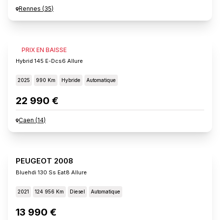
Rennes
(
35
)
PEUGEOT 2008
PRIX EN BAISSE
Hybrid 145 E-Dcs6 Allure
2025
990 Km
Hybride
Automatique
22 990 €
Caen
(
14
)
PEUGEOT 2008
Bluehdi 130 Ss Eat8 Allure
2021
124 956 Km
Diesel
Automatique
13 990 €