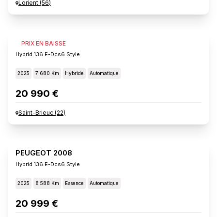
Lorient
(
56
)
PEUGEOT 2008
PRIX EN BAISSE
Hybrid 136 E-Dcs6 Style
2025
7 680 Km
Hybride
Automatique
20 990 €
Saint-Brieuc
(
22
)
PEUGEOT 2008
Hybrid 136 E-Dcs6 Style
2025
8 588 Km
Essence
Automatique
20 999 €