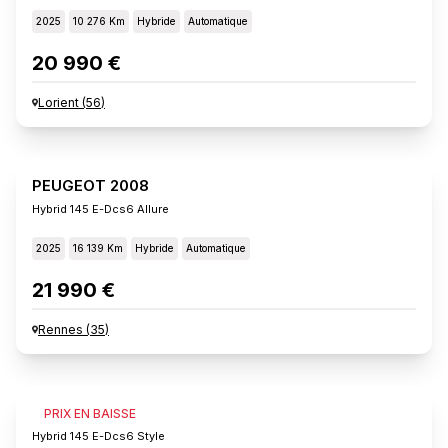
2025
10 276 Km
Hybride
Automatique
20 990 €
Lorient
(
56
)
PEUGEOT 2008
Hybrid 145 E-Dcs6 Allure
2025
16 139 Km
Hybride
Automatique
21 990 €
Rennes
(
35
)
PEUGEOT 2008
PRIX EN BAISSE
Hybrid 145 E-Dcs6 Style