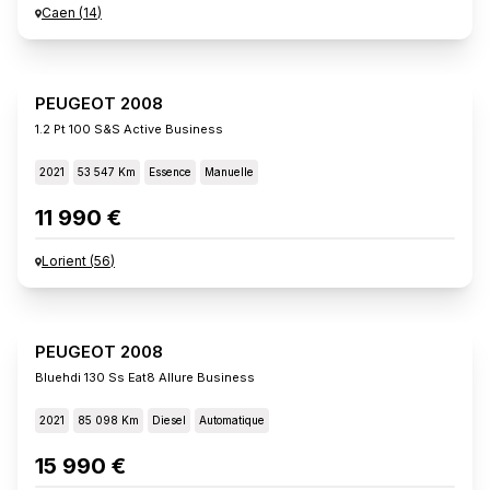
Caen
(
14
)
PEUGEOT 2008
1.2 Pt 100 S&s Active Business
2021
53 547 Km
Essence
Manuelle
11 990 €
Lorient
(
56
)
PEUGEOT 2008
Bluehdi 130 Ss Eat8 Allure Business
2021
85 098 Km
Diesel
Automatique
15 990 €