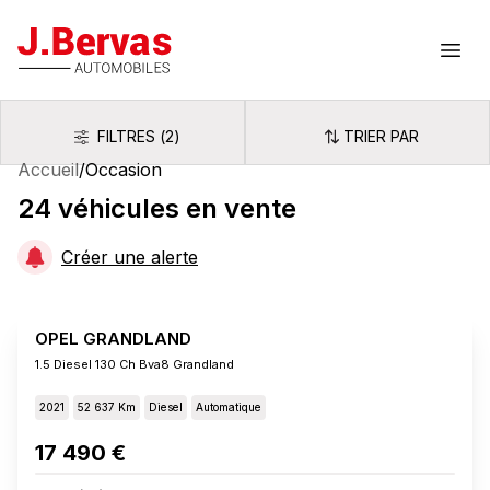
J.Bervas
Ouvr
FILTRES
(
2
)
TRIER PAR
Filtres
Trier par
Accueil
/
Occasion
24
véhicules
en vente
Créer une alerte
OPEL GRANDLAND
1.5 Diesel 130 Ch Bva8 Grandland
2021
52 637 Km
Diesel
Automatique
17 490 €