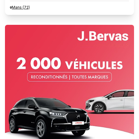
Mans
(
72
)